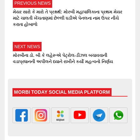
PREVIOUS NEWS
મેયર સારો કે મારો તે પ્રશ્નાર્થ: મોરબી મહાપાલિકાના પ્રથમ મેયર
માટે ચાલતી ખેંચતાણમાં છેલ્લી ઘડીએ પેનલના નામ ઉપર નીચે
કરાતા હોબાળો
NEXT NEWS
મોરબીના ડો. બી કે લહેરૂએ પેટ્રોલ-ડીઝલ બચાવવાની
વડાપ્રધાનની અપીલને ધ્યાને રાખીને કર્યો મહત્વનો નિર્ણય
MORBI TODAY SOCIAL MEDIA PLATFORM