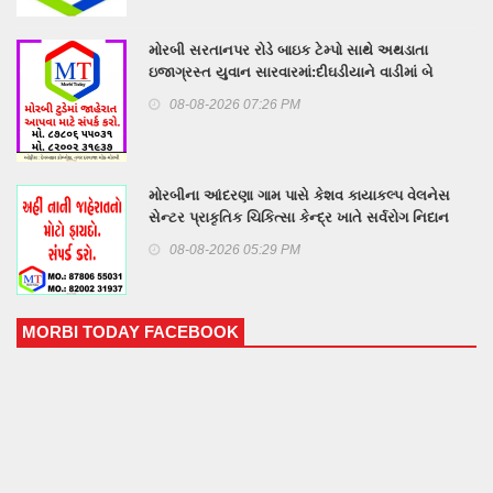
મોરબી સરતાનપર રોડે બાઇક ટેમ્પો સાથે અથડાતા
ઇજાગ્રસ્ત યુવાન સારવારમાં:દીઘડીયાને વાડીમાં બે
બાળકોને ઇલે. શોર્ટ લાગ્યો
08-08-2026 07:26 PM
મોરબીના આંદરણા ગામ પાસે કેશવ કાયાકલ્પ વેલનેસ
સેન્ટર પ્રાકૃતિક ચિકિત્સા કેન્દ્ર ખાતે સર્વરોગ નિદાન
કેમ્પનું આયોજન
08-08-2026 05:29 PM
MORBI TODAY FACEBOOK