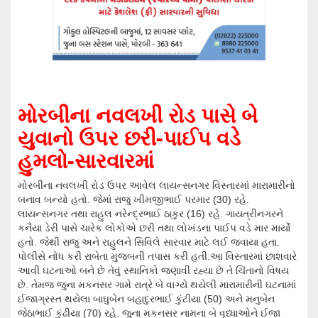
મોરબીના નવલખી રોડ પાસે બે
યુવાનો ઉપર છરી-પાઈપ વડે
હુમલો-સારવારમાં
મોરબીના નવલખી રોડ ઉપર આવેલ લાયન્સનગર વિસ્તારમાં મારામારીનો
બનાવ બન્યો હતો. જેમાં રાજુ ખીમજીભાઈ પરમાર (30) રહે.
લાયન્સનગર તથા રાહુલ નરેન્દ્રભાઈ ઠાકુર (16) રહે. ગાયત્રીનગરને
કનૈયા ડેરી પાસે ચારેક લોકોએ છરી તથા લોખંડના પાઈપ વડે માર માર્યો
હતો. જેથી રાજુ અને રાહુલને સિવિલે સારવાર માટે લઈ જવાયા હતા.
પોલીસે નોંધ કરી રાબેતા મુજબની તપાસ કરી હતી.આ વિસ્તારમાં છાશવારે
આવી ઘટનાઓ બને છે તેવું સ્થાનિકો જણાવી રહ્યા છે તે ચિંતાનો વિષય
છે. તેમજ જુના મકનસર ગામે રાત્રે બે વાગ્યે થયેલી મારામારીની ઘટનામાં
ઈજાગ્રસ્ત થયેલા બાઘુબેન બહાદુરભાઈ કુંટીયા (50) અને મનુબેન
જેઠાભાઈ કુંઢીયા (70) રહે. જુના મકનસર નામના બે વૃધ્ધાઓને ઈજા