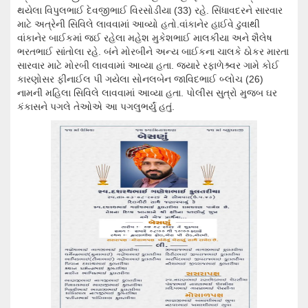
થયેલા વિપુલભાઈ દેવજીભાઈ વિરસોડીયા (33) રહે. સિંધાવદરને સારવાર
માટે અત્રેની સિવિલે લાવવામાં આવ્યો હતો.વાંકાનેર હાઈવે ઢુવાથી
વાંકાનેર બાઈકમાં જઈ રહેલા મહેશ મુકેશભાઈ માલકીયા અને શૈલેષ
ભરતભાઈ સાંતોલા રહે. બંને મોરબીને અન્ય બાઈકના ચાલકે ઠોકર મારતા
સારવાર માટે મોરબી લાવવામાં આવ્યા હતા. જયારે રફાળેશ્ર્વર ગામે કોઈ
કારણોસર ફીનાઈલ પી ગયેલા સોનલબેન જાવિદભાઈ બ્લોચ (26)
નામની મહિલા સિવિલે લાવવામાં આવ્યા હતા. પોલીસ સુત્રો મુજબ ઘર
કંકાસને પગલે તેઓએ આ પગલુભર્યું હતું.