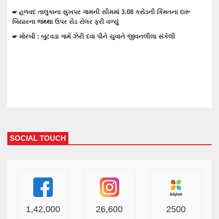
ારૂ
☛ વાંકાનેરના ગુંદાખડા ગામે રેતી ભરેલા ટ્રક ઉપર ચડીને કામ કરતા યુવાનન
ઇલેક્ટ્રીક શોટ લાગતા મોત
☛ વાંકાનેરમાં પેટમાં દુખાવો ઉપડતા સારવારમાં ખસેડાયેલ મહિલાને આંચકી
ઉપડતા મોત નીપજ્યું
SOCIAL TOUCH
1,42,000
26,600
2500