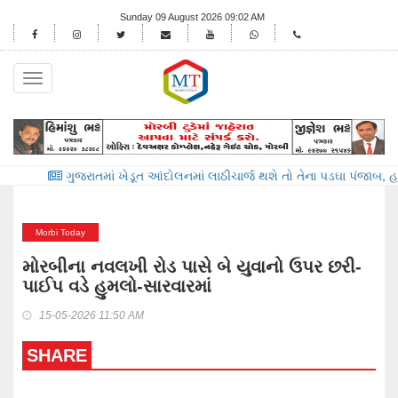
Sunday 09 August 2026 09:02 AM
Toggle
navigation
ુજરાતમાં ખેડૂત આંદોલનમાં લાઠીચાર્જ થશે તો તેના પડઘા પંજાબ, હરિયાણા અને ય
Morbi Today
મોરબીના નવલખી રોડ પાસે બે યુવાનો ઉપર છરી-
પાઈપ વડે હુમલો-સારવારમાં
15-05-2026 11:50 AM
SHARE