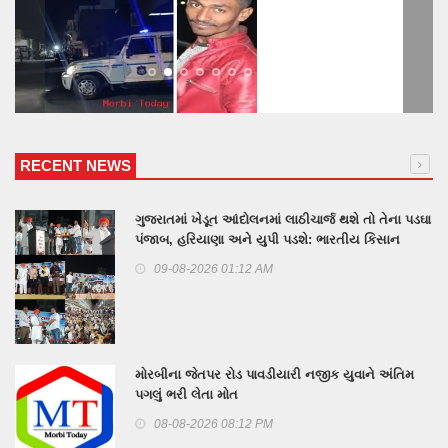
RECENT NEWS
ગુજરાતમાં ખેડૂત આંદોલનમાં લાઠીચાર્જ થશે તો તેના પડઘા
પંજાબ, હરિયાણા અને યુપી પડશે: ભારતીય કિસાન
યુનિયનના પ્રવક્તા રાકેશ ટીકેતનું મોરબીમાં એલાn
09-08-2026 01:12 AM
મોરબીના જેતપર રોડ પાવડીયારી નજીક યુવાને અંતિમ
પગલું ભરી લેતા મોત
08-08-2026 08:12 PM