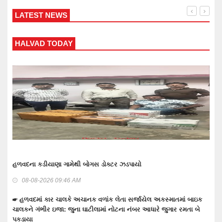
LATEST NEWS
WANKANER TODAY
વાંકાનેર બાઉન્ડ્રી નજીકથી 1.93 કરોડનો દારૂ-બિયર ભરેલ ટ્રક પકડવાના
ગુનામાં 5 મહિને 3 આરોપી પકડાયા: રિમાન્ડ લેવા તજવીજ
08-08-2026 09:30 AM
ં બાઇક
મતા બે
☛ તેરા તુજકો અર્પણ: વાંકાનેર સિટી પોલીસે રોકડ, મોબાઈલ અને બાઇક
સહિત લાખોનો મુદામાલ અરજદારોને પરત કર્યો