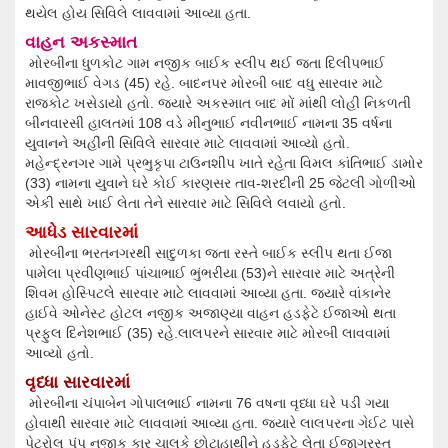
થયેલ હોય સિવિલે લાવવામાં આવ્યા હતા.
વાહન અકસ્માત
મોરબીના ધુળકોટ ગામ નજીક બાઈક સ્લીપ થઈ જતા દિલીપભાઈ
માવજીભાઈ વેગડ (45) રહે. બાદનપર મોરબી બાદ વધુ સારવાર માટે
રાજકોટ ખસેડાયો હતો. જયારે અકસ્માત બાદ મોં માંથી લોહી નિકળતી
બીનવારસી હાલતમાં 108 વડે મીનુભાઈ નવીનભાઈ નામના 35 વર્ષના
યુવાનને અહીંની સિવિલે સારવાર માટે લાવવામાં આવ્યો હતો.
મહેન્દ્રનગર ગામે પ્રભુકૃપા ટાઉનશીપ ખાતે રહેતા વિમલ કાંતિભાઈ ડામોર
(33) નામના યુવાને ઘરે કોઈ કારણસર તાવ-શરદીની 25 જેટલી ગોળીઓ
એકી સાથે ખાઈ લેતા તેને સારવાર માટે સિવિલે લવાયો હતો.
આધેડ સારવારમાં
મોરબીના ભરતનગરથી સાદુળકા જતા રસ્તે બાઈક સ્લીપ થતા ઈજા
પામેલા પ્રવીણભાઈ પાંચાભાઈ ભુંભરીયા (53)ને સારવાર માટે અત્રેની
શિવમ હોસ્પિટલે સારવાર માટે લાવવામાં આવ્યા હતા. જયારે વાંકાનેર
હાઈવે ઓનેસ્ટ હોટલ નજીક અજાણ્યા વાહન હડફેટે ઈજાઓ થતા
પ્રફુલ દિનેશભાઈ (35) રહે.લાલપરને સારવાર માટે મોરબી લાવવામાં
આવ્યો હતો.
વૃધ્ધા સારવારમાં
મોરબીના ચંપાબેન ગોપાલભાઈ નામના 76 વષના વૃધ્ધા ઘરે પડી ગયા
હોવાથી સારવાર માટે લાવવામાં આવ્યા હતા. જયારે લાલપરના ગેઈટ પાસે
પેટ્રોલ પંપ નજીક કાર ચાલકે છોટાહાથીને હડફેટે લેતા ઈજાગ્રસ્ત