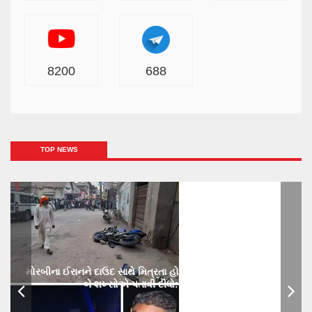
8200
688
TOP NEWS
મોરબીના ઈરાનને દાઉદ સાથે મિત્રતા હોય છાતીમાં છરીનો ઘા ઝીકિને
બે શખ્સોએ પતાવી દીધો: ગુનો નોંધાયો