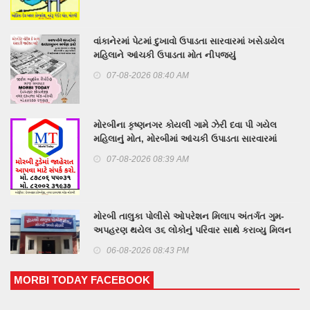
વાંકાનેરમાં પેટમાં દુખાવો ઉપાડતા સારવારમાં ખસેડાયેલ
મહિલાને આંચકી ઉપાડતા મોત નીપજ્યું
07-08-2026 08:40 AM
મોરબીના કૃષ્ણનગર કોયલી ગામે ઝેરી દવા પી ગયેલ
મહિલાનું મોત, મોરબીમાં આંચકી ઉપાડતા સારવારમાં
ખસેડાયેલ આધેડ મહિલાનું મોત
07-08-2026 08:39 AM
મોરબી તાલુકા પોલીસે ઓપરેશન મિલાપ અંતર્ગત ગુમ-
અપહરણ થયેલ ૩૬ લોકોનું પરિવાર સાથે કરાવ્યુ મિલન
06-08-2026 08:43 PM
MORBI TODAY FACEBOOK