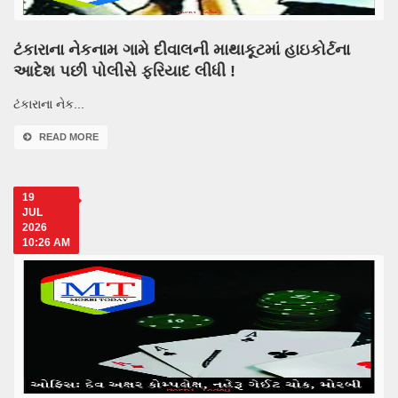
ટંકારાના નેકનામ ગામે દીવાલની માથાકૂટમાં હાઇકોર્ટના
આદેશ પછી પોલીસે ફરિયાદ લીધી !
ટંકારાના નેક...
READ MORE
19
JUL
2026
10:26 AM