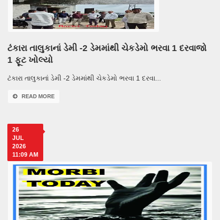
ટંકારા તાલુકાનાં ડેમી -2 ડેમમાંથી ચેકડેમો ભરવા 1 દરવાજો
1 ફૂટ ખોલ્યો
ટંકારા તાલુકાનાં ડેમી -2 ડેમમાંથી ચેકડેમો ભરવા 1 દરવા...
READ MORE
26
JUL
2026
11:09 AM