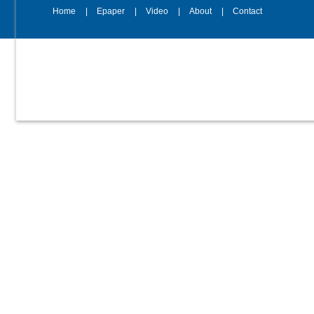
Home
Epaper
Video
About
Contact