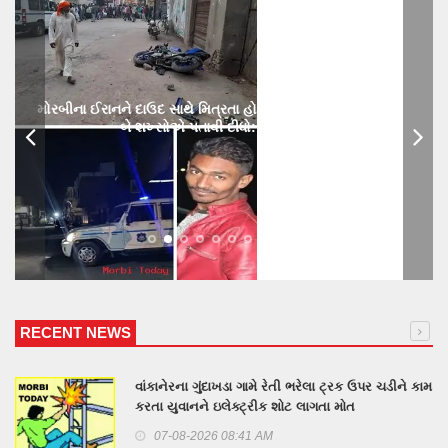
મોરબીના ઈરાનને દાઉદ સાથે મિત્રતા હોય છાતીમાં છરીનો ઘા ઝીકિને
બે શખ્સોએ પતાવી દીધો: ગુનો નોંધાયો
RECENT NEWS
વાંકાનેરના ગુંદાખડા ગામે રેતી ભરેલા ટ્રક ઉપર ચડીને કામ
કરતા યુવાનને ઇલેક્ટ્રીક શોટ લાગતા મોત
07-08-2026 08:41 AM