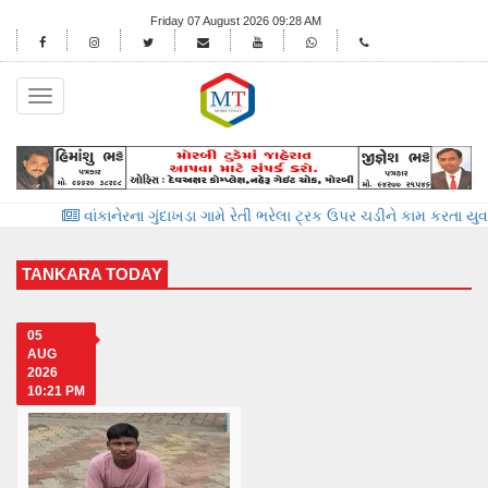
Friday 07 August 2026 09:28 AM
Toggle
navigation
ાંકાનેરના ગુંદાખડા ગામે રેતી ભરેલા ટ્રક ઉપર ચડીને કામ કરતા યુવાનને ઇલેક્ટ્
TANKARA TODAY
05
AUG
2026
10:21 PM