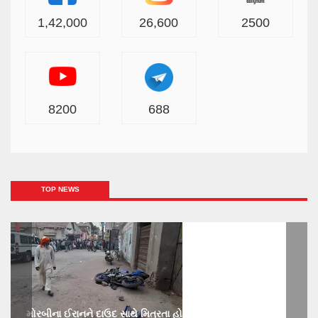
1,42,000
26,600
2500
8200
688
TOP NEWS
મોરબીના ઈરાનને દાઉદ સાથે મિત્રતા હોય છાતીમાં છરીનો ઘા ઝીકિને