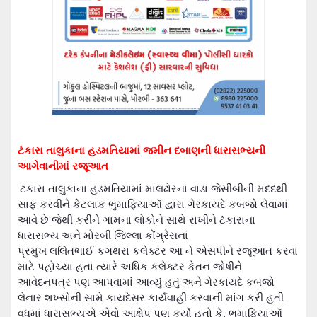
ટંકારા તાલુકાના હડમતિયામાં
જમીન દબાણની ધારાસભ્યની
આગેવાનીમાં રજૂઆત
ટંકારા તાલુકાના હડમતિયામાં માલઢોરના વાડા જેસીબીની મદદથી
સાફ કરવી
ને
કેટલાક ભુમાફિયા
ઑ દ્વારા
ગેરકાયદે કબજો
લેવામાં
આવે છે જેથી કરીને ગામના લોકોને સાથે રાખીને
ટંકારાના
ધારાસભ્ય
અને મોરબી જિલ્લા કોંગ્રેસનાં
પ્રમુખ
લલિત
ભાઈ
કગથરા કલેક્ટર
આ ને એસપીને રજૂઆત કરવા
માટે પહોચ્યા હતા ત્યારે
અધિક કલેક્ટર કેતન જોષીને
આવેદનપત્ર
પણ આપવામાં આવ્યું હતું અને
ગેરકાયદે કબજો
લેનાર
શખ્સોની સામે
કાયદેસર કાર્યવાહી
કરવાની માંગ કરી હતી
વધુમાં ધારાસભ્યએ એવો
આક્ષેપ
પણ કર્યો હતો કે
,
ભુમાફિયા
ઑ