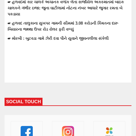
્માતમાં બાઇક
ુગાર રમતા બે
☛ તેરા તુજકો અર્પણ: વાંકાનેર સિટી પોલીસે રોકડ, મોબાઈલ અને 
સહિત લાખોનો મુદામાલ અરજદારોને પરત કર્યો
મતના દારૂ
☛ વાંકાનેરના ગુંદાખડા ગામે રેતી ભરેલા ટ્રક ઉપર ચડીને કામ કરતા 
ઇલેક્ટ્રીક શોટ લાગતા મોત
કેલી
☛ વાંકાનેરમાં પેટમાં દુખાવો ઉપડતા સારવારમાં ખસેડાયેલ મહિલાને 
ઉપડતા મોત નીપજ્યું
SOCIAL TOUCH