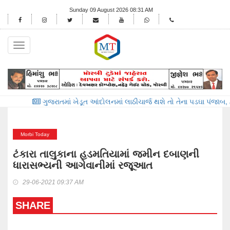
Sunday 09 August 2026 08:31 AM
Toggle
navigation
ગુજરાતમાં ખેડૂત આંદોલનમાં લાઠીચાર્જ થશે તો તેના પડઘા પંજાબ, હરિયાણા અને
Morbi Today
ટંકારા તાલુકાના હડમતિયામાં જમીન દબાણની
ધારાસભ્યની આગેવાનીમાં રજૂઆત
29-06-2021 09:37 AM
SHARE