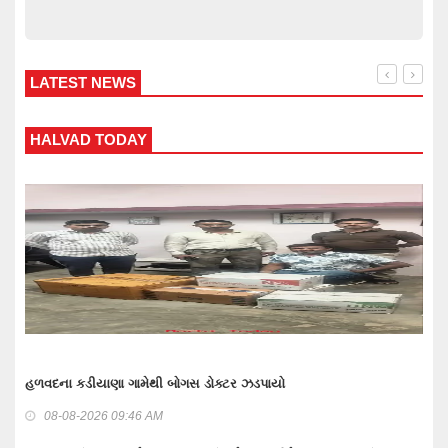
LATEST NEWS
WANKANER TODAY
વાંકાનેર બાઉન્ડ્રી નજીકથી 1.93 કરોડનો દારૂ-બિયર ભરેલ ટ્રક 
ગુનામાં 5 મહિને 3 આરોપી પકડાયા: રિમાન્ડ લેવા તજવીજ
08-08-2026 09:30 AM