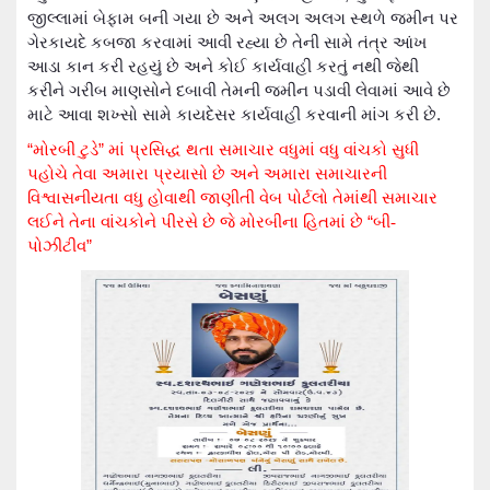
જીલ્લામાં
બેફામ બની
ગયા છે અને
અલગ અલગ સ્થળે જમીન પર
ગેરકાયદે કબજા
કરવામાં આવી રહ્યા છે તેની સામે
તંત્ર આંખ
આડા કાન કરી
રહયું છે અને
કોઈ કાર્યવાહી કરતું નથી
જેથી
કરીને
ગરીબ માણસોને દબાવી તેમની જમીન પડાવી
લેવામાં આવે છે
માટે
આવા
શખ્સો સામે
કાયદેસર કાર્યવાહી કરવા
ની
માંગ
કરી છે.
“
મોરબી ટુડે
”
માં પ્રસિદ્ધ થતા સમાચાર વધુમાં વધુ વાંચકો સુધી
પહોચે તેવા અમારા પ્રયાસો છે અને અમારા સમાચારની
વિશ્વાસનીયતા વધુ હોવાથી જાણીતી વેબ પોર્ટલો તેમાંથી સમાચાર
લઈને તેના વાંચકોને
પીરસે છે જે મોરબીના હિતમાં છે
“
બી-
પોઝીટીવ
”