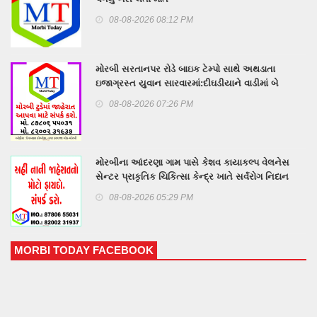
08-08-2026 08:12 PM
મોરબી સરતાનપર રોડે બાઇક ટેમ્પો સાથે અથડાતા
ઇજાગ્રસ્ત યુવાન સારવારમાં:દીઘડીયાને વાડીમાં બે
બાળકોને ઇલે. શોર્ટ લાગ્યો
08-08-2026 07:26 PM
મોરબીના આંદરણા ગામ પાસે કેશવ કાયાકલ્પ વેલનેસ
સેન્ટર પ્રાકૃતિક ચિકિત્સા કેન્દ્ર ખાતે સર્વરોગ નિદાન
કેમ્પનું આયોજન
08-08-2026 05:29 PM
MORBI TODAY FACEBOOK