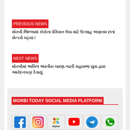
PREVIOUS NEWS
મોરબી જિલ્લામાં કોરોના વેક્સિન લેવા માટે ઉત્સાહ અણનમ છતાં
સેન્ટરો ઘટ્યા !
NEXT NEWS
મોરબીમાં અખિલ ભારતીય ચારણ-ગઢવી મહાસભા યુવા દ્વારા
આવેદનપત્ર દેવાયું
MORBI TODAY SOCIAL MEDIA PLATFORM