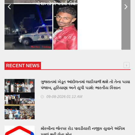
બે શખ્સોએ પતાવી દીધો: ગુનો નોંધાયો
RECENT NEWS
ગુજરાતમાં ખેડૂત આંદોલનમાં લાઠીચાર્જ થશે તો તેના પડઘા
પંજાબ, હરિયાણા અને યુપી પડશે: ભારતીય કિસાન
યુનિયનના પ્રવક્તા રાકેશ ટીકેતનું મોરબીમાં એલાn
09-08-2026 01:12 AM
મોરબીના જેતપર રોડ પાવડીયારી નજીક યુવાને અંતિમ
પગલું ભરી લેતા મોત