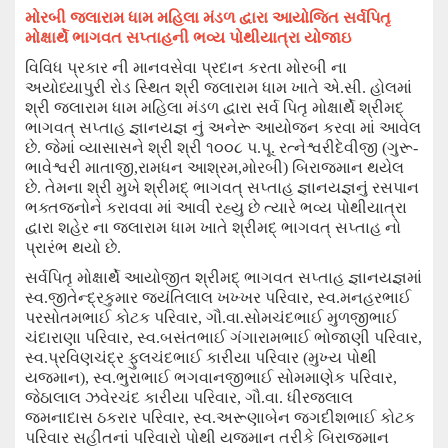
મોરબી જલારામ ધામ મહિલા મંડળ દ્વારા
આયોજિત
સર્વપિતૃ
મોક્ષાર્થે ભાગવત સપ્તાહ
ની
ભવ્ય પોથીયાત્રા
યોજાઇ
વિવિધ પ્રકાર ની માનવસેવા પ્રદાન કરતા મોરબી ના
અયોધ્યાપુરી રોડ સ્થિત શ્રી જલારામ ધામ ખાતે એ.સી. હોલમાં
શ્રી જલારામ ધામ મહિલા મંડળ દ્વારા સર્વ પિતૃ મોક્ષાર્થે શ્રીમદ્
ભાગવત્ સપ્તાહ જ્ઞાનયજ્ઞ નું અનેરૂ આયોજન કરવા માં આવેલ
છે. જેમાં વ્યાસાસને શ્રી શ્રી ૧૦૦૮ પ.પૂ. રત્નેશ્વરીદેવીજી (ગુરૂ-
ભાવેશ્વરી માતાજી
,
રામધન આશ્રમ
,
મોરબી) બિરાજમાન થયેલ
છે. તેમના શ્રી મુખે શ્રીમદ્ ભાગવત્ સપ્તાહ જ્ઞાનયજ્ઞનું રસપાન
ભક્તજનોને કરાવવા માં આવી રહ્યુ છે ત્યારે ભવ્ય પોથીયાત્રા
દ્વારા શહેર ના જલારામ ધામ ખાતે શ્રીમદ્ ભાગવત્ સપ્તાહ નો
પ્રારંભ થયો છે.
સર્વપિતૃ મોક્ષાર્થે આયોજીત શ્રીમદ્ ભાગવત સપ્તાહ જ્ઞાનયજ્ઞમાં
સ્વ.જીતેન્દ્રકુમાર જયંતિલાલ ખખ્ખર પરિવાર
,
સ્વ.મનહરભાઈ
પરસોતમભાઈ કોટક પરિવાર
,
ગૌ.વા.સોમચંદભાઈ મુળજીભાઈ
ચંદારાણા પરિવાર
,
સ્વ.બસંતભાઈ ગંગારામભાઈ ભોજાણી પરિવાર
,
સ્વ.પ્રવિણચંદ્ર ફુલચંદભાઈ કારીયા પરિવાર (મુખ્ય પોથી
યજમાન)
,
સ્વ.ભુરાભાઈ ભગવાનજીભાઈ સોમમાણેક પરિવાર
,
જેઠાલાલ ઝવેરચંદ કારીયા પરિવાર
,
ગૌ.વા. ધીરજલાલ
જમનાદાસ ઠકરાર પરિવાર
,
સ્વ.અરૂણાબેન જગદીશભાઈ કોટક
પરિવાર સહીતનાં પરિવારો પોથી યજમાન તરીકે બિરાજમાન