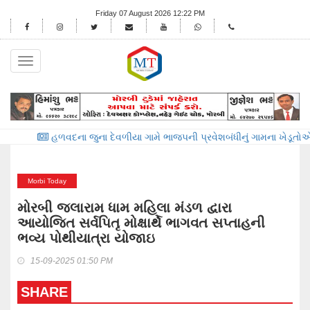
Friday 07 August 2026 12:22 PM
Toggle
navigation
વદના જુના દેવળીયા ગામે ભાજપની પ્રવેશબંધીનું ગામના ખેડૂતોએ વાજતે ગાજતે લગ
Morbi Today
મોરબી જલારામ ધામ મહિલા મંડળ દ્વારા
આયોજિત સર્વપિતૃ મોક્ષાર્થે ભાગવત સપ્તાહની
ભવ્ય પોથીયાત્રા યોજાઇ
15-09-2025 01:50 PM
SHARE