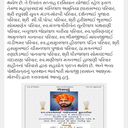
થયેલ છે. તે ઉપરાંત સપ્તાહ દરમિયાન યોજાઈ રહેલ ફરાળ
તેમજ મહાપ્રસાદમાં કાંતિલાલ અમૃતિયા (ધારાસભ્ય) પરિવાર
,
શ્રી રઘુવંશી યુવક મંડળ-મોરબી પરિવાર
,
દર્શનભાઈ પુજારા
પરિવાર
,
શ્રી સી.પી.પોપટ પરિવાર
,
શ્રી હરીશભાઈ ભુરાભાઈ
સોમમાણેક પરિવાર
,
સ્વ.મંગળાગૌરીબેન ચુનીલાલ કાથરાણી
પરિવાર
,
બચુલાલ જેઠાલાલ કારીયા પરિવાર
,
સ્વ.પ્રવિણચંદ્ર
અમૃતલાલ કાનાબાર પરિવાર
,
સ્વ.ભીમજીભાઈ માધવજીભાઈ
ચંડીભમર પરિવાર
,
સ્વ.હસમુખલાલ હીરાલાલ પંડિત પરિવાર
,
શ્રી
હસમુખભાઈ ચીમનલાલ પુજારા પરિવાર
,
ઠા.મગનભાઈ
રણછોડભાઈ પાનવાળા પરિવાર
,
શ્રી ધીરજલાલ સોમચંદભાઈ
ચંદારાણા પરિવાર
,
સ્વ.મણીલાલ મગનભાઈ હાલાણી પરિવાર
સહીતનાં પરિવારો દ્વારા સહયોગ પ્રાપ્ત થયેલ છે.
અને
ભવ્ય
પોથીયત્રાનું પ્રસ્થાન ભાવેશ્વરી માતાજી (રામધન આશ્રમ-
મોરબી) દ્વારા કરાવવામાં આવ્યુ હતું.