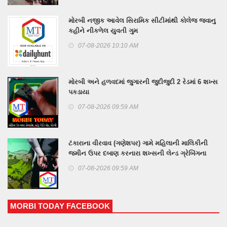
મોરબી નજીક આવેલ સિરામિક સીટીમાંથી કોલેજ જવાનુ
કહીને નીકળેલ યુવતી ગુમ
07-08-2026 10:10 AM
મોરબી અને હળવદમાં જુગારની જુદીજુદી 2 રેડમાં 6 શખ્સ
પકડાયા
07-08-2026 09:59 AM
ટંકારાના વીરવાવ (ગણેશપર) ગામે મહિલાની માલિકીની
જમીન ઉપર દબાણ કરનારા શખ્સની લેન્ડ ગ્રેબિંગના
ગુનામાં ધરપકડ
07-08-2026 09:59 AM
MORBI TODAY FACEBOOK