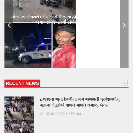
મોરબીના ઈરાનને દાઉદ સાથે મિત્રતા હોય છાતીમાં છરીનો ઘા ઝીકિને
બે શખ્સોએ પતાવી દીધો: ગુનો નોંધાયો
RECENT NEWS
હળવદના જુના દેવળીયા ગામે ભાજપની પ્રવેશબંધીનું
ગામના ખેડૂતોએ વાજતે ગાજતે લગાવ્યું બેનર
07-08-2026 10:56 AM