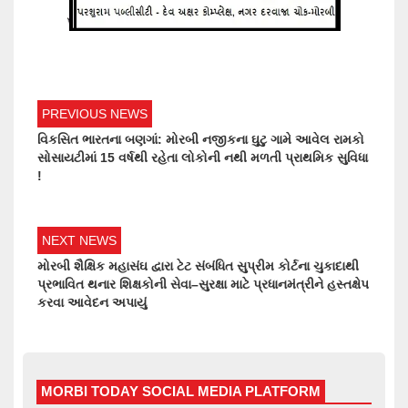
PREVIOUS NEWS
વિકસિત ભારતના બણગાં: મોરબી નજીકના ઘુટુ ગામે આવેલ રામકો
સોસાયટીમાં 15 વર્ષથી રહેતા લોકોની નથી મળતી પ્રાથમિક સુવિધા
!
NEXT NEWS
મોરબી શૈક્ષિક મહાસંઘ દ્વારા ટેટ સંબંધિત સુપ્રીમ કોર્ટના ચુકાદાથી
પ્રભાવિત થનાર શિક્ષકોની સેવા–સુરક્ષા માટે પ્રધાનમંત્રીને હસ્તક્ષેપ
કરવા આવેદન અપાયું
MORBI TODAY SOCIAL MEDIA PLATFORM