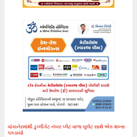
વાંકાનેરમાંથી ડુપ્લીકેટ નંબર પ્લેટ વાળા બુલેટ સાથે એક શખ્સ
પકડાયો