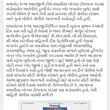
રાજકોટ રેન્જ આઇજીની ટીમે વઘાસીયા બોગસ ટોલનાકા કાંડમાં
સંડોવાયેલ આરોપીને ડુપ્લીકેટ નંબર પ્લેટ લગાવેલ બુલેટ સાથે
ઝડપી લીધેલ છે અને તેની સામે વાંકાનેર સીટી પોલીસ સ્ટેશન
ખાતે ગુનો નોંધીને પોલીસે આગળની કાર્યવાહી કરી હતી.
રાજકોટના રેન્જ આઇજી નિર્લિપ્ત રાયની સૂચના મુજબ તેઓની
ટિમ કામ કરી રહી છે તેવામાં રેન્જના પીઆઈ અર્પૂવ પટેલના
માર્ગદર્શન હેઠળ પીએસઆઈ પી.એન.મોરી
,
બી.સી.મિયાત્રા
,
સી.એમ.કાંટેલીયા સહિતની ટીમ પેટ્રોલિંગમાં હતી તેવામાં
વાંકાનેર હાઈવે પર વઘાસીયા ગામ નજીકથી રવિરાજસિંહ
વનરાજસિંહ ઝાલા રહે. જુના વઘાસીયા વાળાને બુલેટમાં ડુપ્લિકેટ
નંબર પ્લેટ લગાવેલ હોવાથી પકડવામાં આવેલ છે અને આ શખ્સ
પાસે રહેલા બુલેટનો નંબર જીજે 1 યુઈ 9888 હતો તો પણ તેણે
ખોટી નંબર પ્લેટ જીજે 1 યુડી 9 લગાવી હતી અને તેનો ખરા
તરીકે ઉપયોગ કર્યો હતો જેથી આ શખ્સને પકડીને પોલીસે તેની
સામે વાંકાનેર સીટી પોલીસ સ્ટેશને ગુનો નોંધીને હાલમાં આરોપી
તેમજ મુદામાલ આગળની કાર્યવાહી માટે વાંકાનેર સીટી પોલીસ
સ્ટેશને સોંપી દેવામાં આવેલ છે. ઉલેખનીય છે કે
,
આ શખ્સ
વઘાસીયા બોગસ ટોલનાકા કાંડમાં પણ સંડોવાયેલ હતો. તેવી
માહિતી પોલીસ પાસેથી મળી છે.