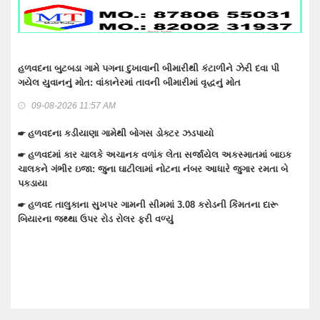
કંટાળીને ઝેરી દવા પી
વાંકાનેર બાઉન્ડ્રી નજીકથી 1.93 કરોડનો દારૂ-બિયર 
વૃદ્ધનું મોત
ગુનામાં 5 મહિને 3 આરોપી પકડાયા: રિમાન્ડ લેવા તજવ
08-08-2026 09:30 AM
પાયો
☛ તેરા તુજકો અર્પણ: વાંકાનેર સિટી પોલીસે રોકડ, મ
સહિત લાખોનો મુદામાલ અરજદારોને પરત કર્યો
્જાયેલ અકસ્માતમાં બાઇક
બર આધારે જુગાર રમતા બે
☛ વાંકાનેરના ગુંદાખડા ગામે રેતી ભરેલા ટ્રક ઉપર ચડીન
ઇલેક્ટ્રીક શોટ લાગતા મોત
કરોડની કિંમતના દારૂ
☛ વાંકાનેરમાં પેટમાં દુખાવો ઉપડતા સારવારમાં ખસેડાય
ઉપડતા મોત નીપજ્યું