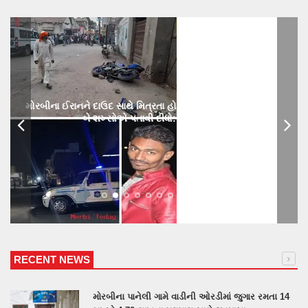
મોરબીના ઈરાનને દાઉદ સાથે મિત્રતા હોય છાતીમાં છરીનો ઘા ઝીકિને
બે શખ્સોએ પતાવી દીધો: ગુનો નોંધાયો
RECENT NEWS
મોરબીના પાનેલી ગામે વાડીની ઓરડીમાં જુગાર રમતા 14