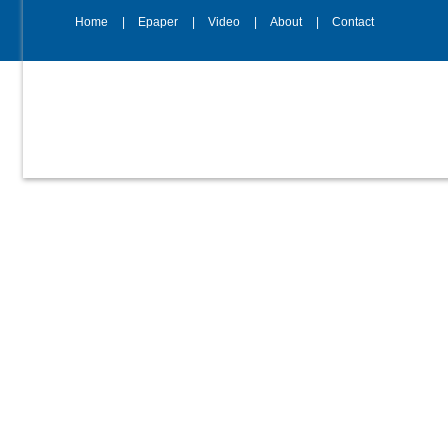
Home
Epaper
Video
About
Contact