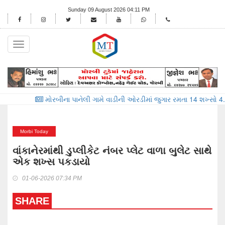
Sunday 09 August 2026 04:11 PM
Toggle
navigation
મોરબીના પાનેલી ગામે વાડીની ઓરડીમાં જુગાર રમતા 14 શખ્સો 4.70 લાખના મુદ
Morbi Today
વાંકાનેરમાંથી ડુપ્લીકેટ નંબર પ્લેટ વાળા બુલેટ સાથે
એક શખ્સ પકડાયો
01-06-2026 07:34 PM
SHARE