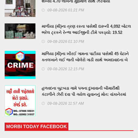
શખ્સો 4.70 લાખના મુદ્દામાલ સાથે ઝડપાયા
09-08-2026 01:21 PM
માળીયા (મી)ના ત્રણ રસ્તા પાસેથી દારૂની 4,092 બોટલ
ભરેલ ટ્રકને રેન્જ આઈજીની ટીમે પકડ્યો: 19.52
લાખનો મુદ્દામાલ કબજે, આરોપીઓની શોધખોળ
09-08-2026 01:10 PM
માળિયા (મી)ના ખીરઈ ગામના પાટીયા પાસેથી 45 ઘેટાને
કતલખાને લઈ જતી બોલેરો ગાડી સાથે અમદાવાદના બે
શખ્સ
09-08-2026 12:15 PM
હળવદના બુટબડા ગામે પગના દુખાવાની બીમારીથી
કંટાળીને ઝેરી દવા પી ગયેલ યુવાનનું મોત: વાંકાનેરમાં
તાવની બીમારીમાં વૃદ્ધનું મોત
09-08-2026 11:57 AM
MORBI TODAY FACEBOOK