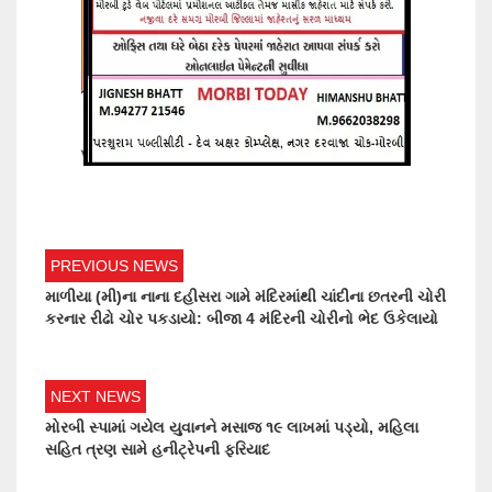
PREVIOUS NEWS
માળીયા (મી)ના નાના દહીસરા ગામે મંદિરમાંથી ચાંદીના છતરની ચોરી
કરનાર રીઢો ચોર પકડાયો: બીજા 4 મંદિરની ચોરીનો ભેદ ઉકેલાયો
NEXT NEWS
મોરબી સ્પામાં ગયેલ યુવાનને મસાજ ૧૯ લાખમાં પડ્યો, મહિલા
સહિત ત્રણ સામે હનીટ્રેપની ફરિયાદ