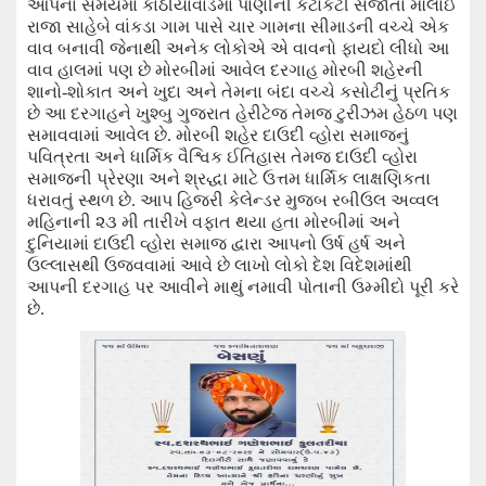
આપના સમયમાં કાઠીયાવાડમાં પાણીની કટોકટી સર્જાતા મૌલાઈ
રાજા સાહેબે વાંકડા ગામ પાસે ચાર ગામના સીમાડની વચ્ચે એક
વાવ બનાવી જેનાથી અનેક લોકોએ એ વાવનો ફાયદો લીધો આ
વાવ હાલમાં પણ
છે મોરબીમાં આવેલ
દરગાહ મોરબી શહેરની
શાનો-શોકાત અને ખુદા અને તેમના બંદા વચ્ચે કસોટીનું પ્રતિક
છે આ દરગાહને ખુશ્બુ ગુજરાત હેરીટેજ તેમજ ટુરીઝમ હેઠળ પણ
સમાવવામાં આવેલ છે. મોરબી શહેર દાઉદી વ્હોરા સમાજનું
પવિત્રતા અને ધાર્મિક વૈશ્વિક ઈતિહાસ તેમજ દાઉદી વ્હોરા
સમાજની પ્રેરણા અને શ્રદ્ધા માટે ઉત્તમ ધાર્મિક લાક્ષણિકતા
ધરાવતું સ્થળ છે.
આપ હિજરી કેલેન્ડર મુજબ રબીઉલ અવ્વલ
મહિનાની ૨૩ મી તારીખે વફાત થયા હતા મોરબીમાં અને
દુનિયામાં દાઉદી વ્હોરા સમાજ દ્વારા આપનો ઉર્ષ હર્ષ અને
ઉલ્લાસથી ઉજવવામાં આવે
છે
લાખો લોકો દેશ વિદેશમાંથી
આપની દરગાહ પર આવીને માથું નમાવી પોતાની ઉમ્મીદો પૂરી કરે
છે.