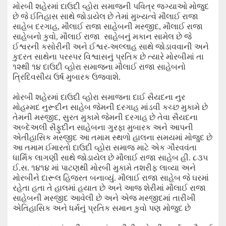
મોરબી
શહેરમાં દાઉદી વ્હોરા સમાજની પવિત્ર જગ્યાઓ મોજુદ
છે જે ઈતિહાસ સાથે જોડાયેલ છે તેમાં મુખ્યત્વે મૌલાઈ રાજા
સાહેબ દરગાહ
,
મૌલાઈ રાજા સાહેબની મસ્જીદ
,
મૌલાઈ રાજા
સાહેબનો કુવો
,
મૌલાઈ રાજા
સાહેબનું મકાન સામેલ છે જે
ઈશ્વરની કસોરીની અને ઈશ્વર-અલ્લાહ સાથે જોડાવવાની અને
કુદરત સાથેના પરસ્પર વિશ્વાસનું પ્રતિક છે
ત્યારે
મોરબીમાં
તા
૧૨થી ૧૪ દાઉદી વ્હોરા સમાજના મૌલાઈ રાજા સાહેબનો
ત્રિદિવસીય ઉર્ષ મુબારક ઉજવાશે.
મોરબી શહેરમાં દાઉદી વ્હોરા સમાજના દાઈ સૈયદના નુર
મોહમ્મદ નુરૂદીન સાહેબ જેમની દરગાહ માંડવી કચ્છ મુકામે છે
તેમની મસ્જીદ
,
સુરત મુકામે જેમની દરગાહ છે તેવા સૈયદના
અબ્દેઅલી સૈફુદીન સાહેબના ગુરફા મુબારક અને આપની
એતીહાસિક મસ્જીદ આ તમામ સ્થળો હાલના સમયમાં મોજુદ છે
આ તમામ ઈમારતો દાઉદી વ્હોરા સમાજ માટે એક ગૌરવવંતા
ધાર્મિક લાગણી સાથે જોડાયેલ છે
મૌલાઈ રાજા સાહેબ હી. ૮૩૫
ઈ.સ. ૧૪૧૪ માં પાટણથી મોરબી મુકામે તશરીફ લાવ્યા અને
મોરબીને દારૂલ હિજરત બનાવ્યું. મૌલાઈ રાજા સાહેબ જે ઘરમાં
રહેતા હતા તે હાલમાં હયાત છે અને આજ શેરીમાં મૌલાઈ રાજા
સાહેબની મસ્જીદ આવેલી છે અને એજ મસ્જીદમાં તારીખી
એતિહાસિક અને ધર્મનું પ્રતિક સમાન કુવો પણ મોજુદ છે