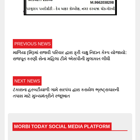
PREVIOUS NEWS
માળિયા (મિ)માં રાજવી પરિવાર દ્વારા ફ્રી ચક્ષુ નિદાન કેમ્પ યોજાયો:
રાજપૂત કરણી સેના મહિલા ટીમે એસપીની મુલાકાત લીધી
NEXT NEWS
ટંકારાના હરબટીયાળી ગામે સરપંચ દ્વારા કરાયેલ ભ્રષ્ટ્રાચારની
તપાસ માટે મુખ્યમંત્રીને રજૂઆત
MORBI TODAY SOCIAL MEDIA PLATFORM