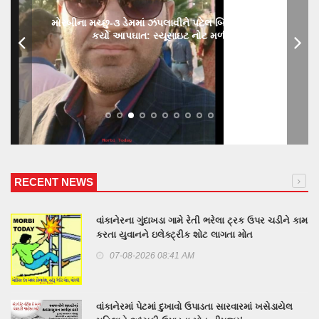
મોરબીના મચ્છુ-૩ ડેમમાં ઝંપલાવીને પટેલ બિલ્ડર યુવાને
કર્યો આપઘાત: સ્યૂસાઇટ નોટ મળી
RECENT NEWS
વાંકાનેરના ગુંદાખડા ગામે રેતી ભરેલા ટ્રક ઉપર ચડીને કામ
કરતા યુવાનને ઇલેક્ટ્રીક શોટ લાગતા મોત
07-08-2026 08:41 AM
વાંકાનેરમાં પેટમાં દુખાવો ઉપાડતા સારવારમાં ખસેડાયેલ