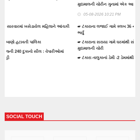
મુદામાલની ચોરીન ગુનામાં એક આરોપી પકડાયો, 2 ની શોધખોળ
જય
05-08-2026 10:21 PM
☛ ટંકારાના લજાઈ ગામે ક્લબ 36 ના લેબર કવાર્ટરમાં યુવાને અંતિમ પગલું
☛ 
ભર્યું
સર
☛ ટંકારાના સરાયા ગામે ઘરમાંથી સોનાની માળા-રોકડ મળીને 1.72 લાખના
☛ 
મુદામાલની ચોરી
ઘૂ
☛ ટંકારા તાલુકાનાં ડેમી -2 ડેમમાંથી ચેકડેમો ભરવા 1 દરવાજો 1 ફૂટ ખોલ્યો
☛ 
ખા
SOCIAL TOUCH