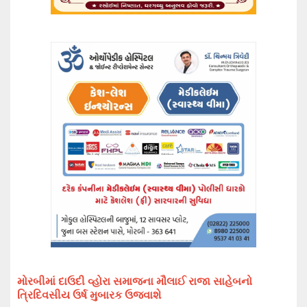
મોરબીમાં દાઉદી વ્હોરા સમાજના મૌલાઈ રાજા સાહેબનો
ત્રિદિવસીય ઉર્ષ મુબારક ઉજવાશે