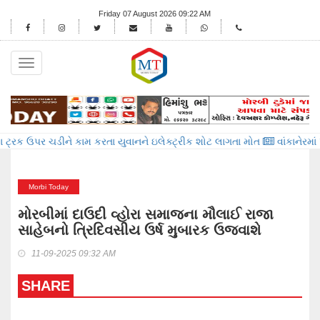
Friday 07 August 2026 09:22 AM
Toggle
navigation
ચડીને કામ કરતા યુવાનને ઇલેક્ટ્રીક શોટ લાગતા મોત
વાંકાનેરમાં પેટમાં દુખાવ
Morbi Today
મોરબીમાં દાઉદી વ્હોરા સમાજના મૌલાઈ રાજા
સાહેબનો ત્રિદિવસીય ઉર્ષ મુબારક ઉજવાશે
11-09-2025 09:32 AM
SHARE