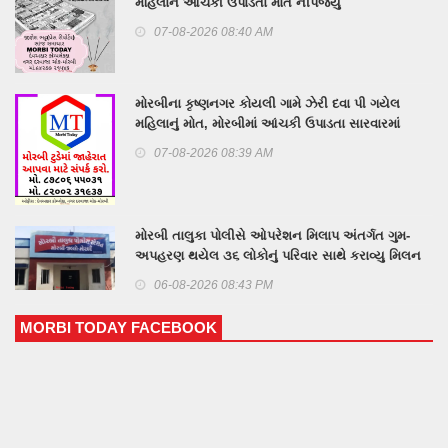
મહિલાને આંચકી ઉપાડતા મોત નીપજ્યું
07-08-2026 08:40 AM
મોરબીના કૃષ્ણનગર કોયલી ગામે ઝેરી દવા પી ગયેલ
મહિલાનું મોત, મોરબીમાં આંચકી ઉપાડતા સારવારમાં
ખસેડાયેલ આધેડ મહિલાનું મોત
07-08-2026 08:39 AM
મોરબી તાલુકા પોલીસે ઓપરેશન મિલાપ અંતર્ગત ગુમ-
અપહરણ થયેલ ૩૬ લોકોનું પરિવાર સાથે કરાવ્યુ મિલન
06-08-2026 08:43 PM
MORBI TODAY FACEBOOK