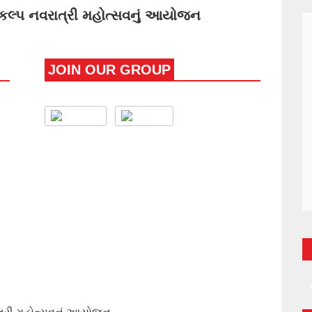
સંકલ્પ નવરાત્રી મહોત્સવનું આયોજન
JOIN OUR GROUP