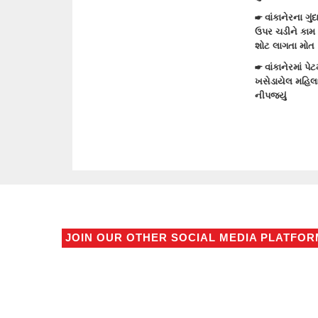
☛ વાંકાનેરના ગુંદાખડા ગામે રેતી ભરેલા ટ્રક
ઉપર ચડીને કામ કરતા યુવાનને ઇલેક્ટ્રીક
શોટ લાગતા મોત
☛ વાંકાનેરમાં પેટમાં દુખાવો ઉપડતા સારવારમાં
ખસેડાયેલ મહિલાને આંચકી ઉપડતા મોત
નીપજ્યું
JOIN OUR OTHER SOCIAL MEDIA PLATFO