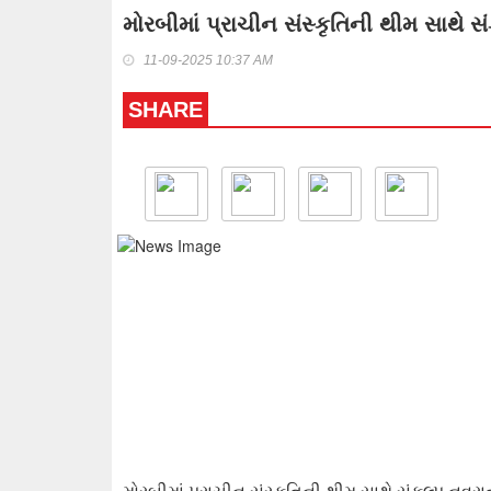
મોરબીમાં પ્રાચીન સંસ્કૃતિની થીમ સાથે 
11-09-2025 10:37 AM
SHARE