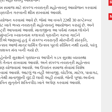
રાત્રી મહોત્સવનું આયોજન
ે તમામ સમાજ માટે સંકલ્પ નવરાત્રી મહોત્સવનું આયોજન કરવામાં
 પ્રાચીન ગરબાની થીમ રાખવામાં આવશે.
ું આયોજન કરવામાં આવે છે. જેમાં આ વખતે 22થી 30 સપ્ટેમ્બર
લોટ ખાતે ભવ્ય નવરાત્રી મહોત્સવનું આયોજન કરાયું છે.
અને
એન્ટ્રી આપવામાં આવશે. માતાજીના આ પર્વમાં તમામ લોકોને
મુંબઈના ખ્યાતનામ કલાકારો પ્રાચીન ગરબા ગાઈને
ારીએ જણાવ્યું
હતું
કે સંકલ્પ નવરાત્રી મોરબીની સંસ્કૃતિ
,
્સવ આજે માત્ર ધાર્મિક ઉત્સવ પૂરતો સીમિત નથી રહ્યો
,
પરંતુ
સશક્ત મંચ બની ગયો છે.
ેનોની સુરક્ષાને પ્રાધાન્ય આપીને કડક સુરક્ષા વ્યવસ્થા
રો તૈનાત
રાખવામા આવશે. અને
સંકલ્પ નવરાત્રી મહોત્સવ
 પણ યોજવામાં આવશે. આ ઉપરાંત સમાજ સેવામાં વિશેષ
વામાં આવશે.
આટલું જ નહીં
અંબાજી
,
ચોટીલા
,
માટેલ
,
પાવાગઢ
,
તેથી માતાજીની ચુંદડી લાવી અહી રખાશે. જેની પૂજા-અર્ચના
શક્તિ સુત્રોને શક્તિપીઠ ખાતે અર્પણ કરવામાં આવશે.