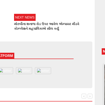
NEXT NEWS
મોરબીના શનાળા રોડ ઉપર આવેલ એમ્પાયર મીડવે
કોમ્પ્લેક્ષને મહપાલિકાએ સીલ કર્યું
LATFORM