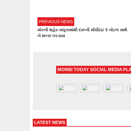
PREVIOUS NEWS
મોરબી શહેર-તાલુકામાંથી દારૂની મોંઘીદાટ 5 બોટલ સાથે
બે શખ્સ પકડાયા
MORBI TODAY SOCIAL MEDIA P
LATEST NEWS