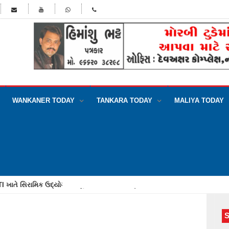
WANKANER TODAY
TANKARA TODAY
MALIYA TODAY
ખાતે સિરામિક ઉદ્યોગલક્ષી ટૂંકાગાળાના કોર્સમાં પ્રવેશ શરૂ