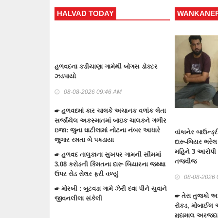
 TODAY
WANKANER TODAY
T
યાણા ગામેથી બોગસ ડોક્ટર
ટંક
રોક
ગુન
026 09:46 AM
કાર ચાલકે અચાનક વળાંક લેતા
સ્માતમાં બાઇક ચાલકને ગંભીર
☛ ટ
ાટીલામાં નોટના નંબર આધારે
કવાર
વાંકાનેર બાઉન્ડ્રી નજીકથી 1.93 કરોડનો
બે પકડાયા
દારૂ-બિયર ભરેલ ટ્રક પકડવાના ગુનામાં 5
☛ ટ
મહિને 3 આરોપી પકડાયા: રિમાન્ડ લેવા
ુકાના સુખપર ગામની સીમમાં
માળ
તજવીજ
 કિંમતના દારૂ બિયારના જથ્થા
ચોર
 ફરી વળ્યું
08-08-2026 09:30 AM
☛ ટં
ટવડા ગામે ઝેરી દવા પીને યુવાને
ભરવ
☛ તેરા તુજકો અર્પણ: વાંકાનેર સિટી પોલીસે
ંકેલી
રોકડ, મોબાઈલ અને બાઇક સહિત લાખોનો
મુદામાલ અરજદારોને પરત કર્યો