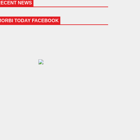
RECENT NEWS
MORBI TODAY FACEBOOK
મોરબી પાલિકાના પુર્વ ઉપપ્રમુખ અને
તેના દિકરાની તિક્ષણ હથિયારના ઘા
ઝીકીને હત્યા
08-08-2026 01:30 PM