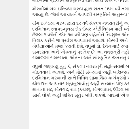
મોરબીમાં પ્રાચીન સંસ્કૃતિની થીમ સાથે સંકલ્પ નવ
મોરબીમાં યંગ ઇન્ડિયા ગ્રુપ દ્વારા સતત 16માં વર્ષ
આવ્યું છે. જેમાં આ વખતે આપણી સંસ્કૃતિને અનુરૂપ
યંગ ઇન્ડિયા ગ્રુપ દ્વારા દર વર્ષે સંકલ્પ નવરાત્રીન
દરમિયાન રવાપર-ઘુનડા રોડ ઉપર પ્લેટીનિયમ પાર્ટી પ્
છેલ્લા 5 વર્ષની જેમ આ વર્ષે પણ બહેનોને નિઃશુલ્ક 
તિલક કરીને જ પ્રવેશ આપવામાં આવશે. મોરબી અને 
ખેલૈયાઓને મજા કરાવી દેશે.
વધુમાં
ડો. દેવેનભાઈ રબ
સમરસતા અને એકતાનું પ્રતિક છે. આ નવરાત્રી મહોત
સમાજમાં સમરસતા
,
એકતા અને સાંસ્કૃતિક જતનનું 
વધુમાં જણાવ્યુ હતું કે
,
સંકલ્પ નવરાત્રી મહોત્સવમાં બહ
ગોઠવવામાં આવશે.
અને
મોટી સંખ્યામાં અહીં બાઉન્સ
દરમિયાન ગરબાની સાથે વિવિધ સામાજિક કાર્યક્રમો
યોગદાન આપનાર મહાનુભાવોનું અહીં સન્માન પણ કર
માતાના મઢ
,
મોરાગઢ
,
રાવ (કચ્છ)
,
મોગલધામ
,
ઊંઝા ખા
સાથે લોકો અહીં શક્તિ સૂત્ર બાંધી શકશે. બાદમાં એ 