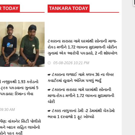
ANKARA TODAY
MALIYA TODAY
ારાના સરાયા ગામે ઘરમાંથી સોનાની માળા-
માળીયા (મીં)-મોરબી પંથકમાં અતિવૃસ્ટીના
ડ મળીને 1.72 લાખના મુદામાલની ચોરીન
અસરગ્રસ્તોની વ્હારે આવતી જયદીપ એન્
ામાં એક આરોપી પકડાયો, 2 ની શોધખોળ
કંપની
05-08-2026 10:21 PM
03-08-2026 08:08 PM
ંકારાના લજાઈ ગામે ક્લબ 36 ના લેબર
☛ હળવદ-માળિયા હાઇવે રોડ ઉપર ડબલ
્ટરમાં યુવાને અંતિમ પગલું ભર્યું
સવારી બાઇક આડે ગાય આવતા સર્જાયેલ
અકસ્માતમાં ઇજા પામેલા બે પૈકીનાં એક
ંકારાના સરાયા ગામે ઘરમાંથી સોનાની
યુવાનનું મોત
ા-રોકડ મળીને 1.72 લાખના મુદામાલની
ી
☛ માળીયા (મી)ના ખીરાઈ ગામના પાટિયા પા
ડમ્પર પાછળ એસટીની બસ ઘૂસી જતાં 5
કારા તાલુકાનાં ડેમી -2 ડેમમાંથી ચેકડેમો
મુસાફરોને ઇજા
ા 1 દરવાજો 1 ફૂટ ખોલ્યો
☛ માળીયા (મી)ના જુના ઘાટીલા ગામ પાસે
એસટીની બસ રોડ સાઈડના ખાડામાં ફસાઈ 