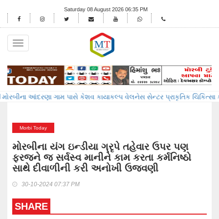
Saturday 08 August 2026 06:35 PM
Toggle
navigation
 આંદરણા ગામ પાસે કેશવ કાયાકલ્પ વેલનેસ સેન્ટર પ્રાકૃતિક ચિકિત્સા કેન્દ્ર ખ
Morbi Today
મોરબીના યંગ ઇન્ડીયા ગ્રૃપે તહેવાર ઉપર પણ
ફરજને જ સર્વસ્વ માનીને કામ કરતા કર્મનિષ્ઠો
સાથે દીવાળીની કરી અનોખી ઉજવણી
30-10-2024 07:37 PM
SHARE