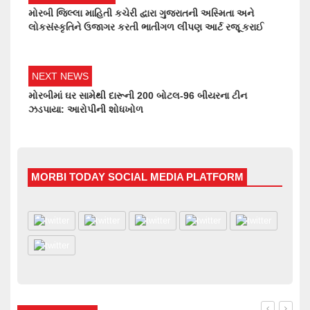
મોરબી જિલ્લા માહિતી કચેરી દ્વારા ગુજરાતની અસ્મિતા અને
લોકસંસ્કૃતિને ઉજાગર કરતી ભાતીગળ લીંપણ આર્ટ રજૂ કરાઈ
NEXT NEWS
મોરબીમાં ઘર સામેથી દારૂની 200 બોટલ-96 બીયરના ટીન
ઝડપાયા: આરોપીની શોધખોળ
MORBI TODAY SOCIAL MEDIA PLATFORM