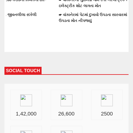
ઇલેક્ટ્રીક શોટ લાગતા મોત
મુ
☛ વાંકાનેરમાં પેટમાં દુખાવો ઉપડતા સારવારમાં ખસેડાયેલ મહિલાને આંચકી
☛ 
ઉપડતા મોત નીપજ્યું
SOCIAL TOUCH
1,42,000
26,600
2500