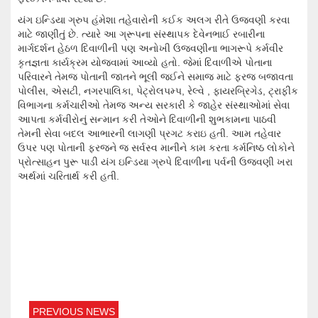
યંગ ઇન્ડિયા ગ્રુપ હંમેશા તહેવારોની કઈક અલગ રીતે ઉજવણી કરવા
માટે જાણીતું છે. ત્યારે આ ગ્રૂપના સંસ્થાપક દેવેનભાઈ રબારીના
માર્ગદર્શન હેઠળ દિવાળીની પણ અનોખી ઉજવણીના ભાગરૂપે કર્મવીર
કૃતજ્ઞતા કાર્યક્રમ યોજવામાં આવ્યો હતો. જેમાં દિવાળીએ પોતાના
પરિવારને તેમજ પોતાની જાતને ભૂલી જઈને સમાજ માટે ફરજ બજાવતા
પોલીસ, એસટી, નગરપાલિકા, પેટ્રોલપમ્પ, રેલ્વે , ફાયરબ્રિગેડ, ટ્રાફીક
વિભાગના કર્મચારીઓ તેમજ અન્ય સરકારી કે જાહેર સંસ્થાઓમાં સેવા
આપતા કર્મવીરોનું સન્માન કરી તેઓને દિવાળીની શુભકામના પાઠવી
તેમની સેવા બદલ આભારની લાગણી પ્રગટ કરાઇ હતી. આમ તહેવાર
ઉપર પણ પોતાની ફરજને જ સર્વસ્વ માનીને કામ કરતા કર્મનિષ્ઠ લોકોને
પ્રોત્સાહન પુરૂ પાડી યંગ ઇન્ડિયા ગ્રુપે દિવાળીના પર્વની ઉજવણી ખરા
અર્થમાં ચરિતાર્થ કરી હતી.
PREVIOUS NEWS