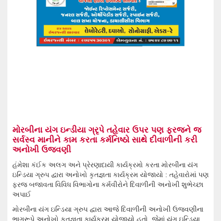
મોરબીના યંગ ઇન્ડીયા ગ્રૃપે તહેવાર ઉપર પણ ફરજને જ
સર્વસ્વ માનીને કામ કરતા કર્મનિષ્ઠો સાથે દીવાળીની કરી
અનોખી ઉજવણી
હંમેશા કંઈક અલગ અને પ્રેરણાદાયી કાર્યક્રમો કરતા મોરબીના યંગ
ઇન્ડિયા ગ્રુપ દ્વારા અનોખો કૃતજ્ઞતા કાર્યક્રમ યોજાયો : તહેવારોમાં પણ
ફરજ બજાવતા વિવિધ વિભાગોના કર્મવીરોને દિવાળીની અનોખી શુભેચ્છા
અપાઈ
મોરબીના યંગ ઇન્ડિયા ગ્રુપ દ્વારા આજે દિવાળીની અનોખી ઉજવણીના
ભાગરૂપે અનોખો કૃતજ્ઞતા કાર્યક્રમ યોજાયો હતો. જેમાં યંગ ઇન્ડિયા