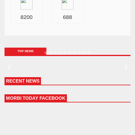
8200
688
TOP NEWS
RECENT NEWS
MORBI TODAY FACEBOOK
મોરબી પાલિકાના પુર્વ ઉપપ્રમુખ અને તેના દિકરાની તિક્ષણ
હથિયારના ઘા ઝીકીને હત્યા