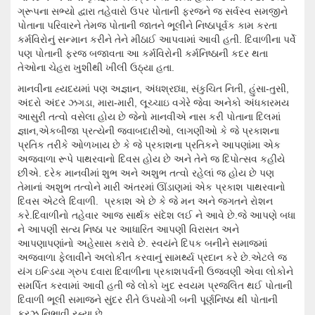
ગ્રૂપના સભ્યો દ્વારા તહેવારો ઉપર પોતાની ફરજને જ સર્વસ્વ સમજીને
પોતાના પરિવારને તેમજ પોતાની જાતને ભૂલીને નિષ્ઠાપૂર્વક કામ કરતા
કર્મવિરોનું સન્માન કરીને તેને મીઠાઈ આપવામાં આવી હતી. દિવાળીના પર્વે
પણ પોતાની ફરજ બજાવતા આ કર્મવિરોની કર્મનિષ્ઠાની કદર થતા
તેઓના ચેહરા ખુશીથી ખીલી ઉઠ્યા હતા.
માનવીના હ્યદયમાં પણ અજ્ઞાન, અંધશ્રધ્ધા, સંકુચિત નિતી, હુંસા-તુસી,
અંદરો અંદર ઝગડા, મારા-મારી, લૂચ્ચાઇ વગેરે જેવા અનેકો અંધકારમય
આસુરી તત્વો વસેલા હોય છે જેનો માનવીએ નાસ કરી પોતાના દિલમાં
જ્ઞાન,એકબીજા પ્રત્યેની જવાબદારીઓ, લાગણીઓ કે જે પ્રકાશના
પ્રતિક તરીકે ઓળખાય છે કે જે પ્રકાશના પ્રતિકને આપણાંમા એક
અજવાળા રૂપે પાથરવાનો દિવસ હોય છે અને તેને જ દિપોત્સવ કહીયે
છીએ. દરેક માનવીમાં શુભ અને અશુભ તત્વો રહેલાં જ હોય છે પણ
તેમાનાં અશુભ તત્વોને મારી અંતરમાં ઊંડાણમાં એક પ્રકાશ પાથરવાનો
દિવસ એટલે દિવાળી. પ્રકાશ એ છે કે જે મન અને જગતને રોશન
કરે.દિવાળીનો તહેવાર આજ સાર્થક સંદેશ લઈ ને આવે છે.જે આપણે બધા
ને આપણી સત્ય નિષ્ઠા પર આધારિત આપણી વિરાસત અને
આપણાપણાંનો અહેસાસ કરાવે છે. સ્વયંને દિપક બનીને સમાજમાં
અજવાળા ફેલાવીને અલોકીંત કરવાનું સામર્થ્ય પ્રદાન કરે છે.એટલે જ
યંગ ઇન્ડિયા ગ્રુપ દવારા દિવાળીના પ્રકાશપર્વની ઉજવણી એવા લોકોને
સમર્પિત કરવામાં આવી હતી જે લોકો ખુદ સ્વયમ પ્રજલિત થઈ પોતાની
દિવાળી ભૂલી સમાજને સુંદર રીતે ઉપયોગી બની પૂર્ણનિષ્ઠા થી પોતાની
ફરઝ નિભાવી રહ્યા છે.