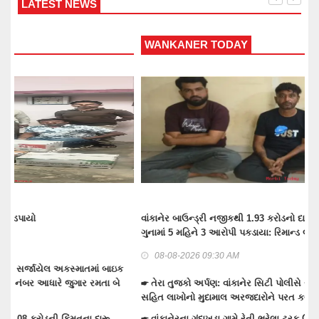
LATEST NEWS
WANKANER TODAY
T
વાંકાનેર બાઉન્ડ્રી નજીકથી 1.93 કરોડનો દારૂ-બિયર ભરેલ ટ્રક પકડવાના
ટં
ગુનામાં 5 મહિને 3 આરોપી પકડાયા: રિમાન્ડ લેવા તજવીજ
મુ
08-08-2026 09:30 AM
☛ તેરા તુજકો અર્પણ: વાંકાનેર સિટી પોલીસે રોકડ, મોબાઈલ અને બાઇક
☛ 
સહિત લાખોનો મુદામાલ અરજદારોને પરત કર્યો
ભર્ય
☛ વાંકાનેરના ગુંદાખડા ગામે રેતી ભરેલા ટ્રક ઉપર ચડીને કામ કરતા યુવાનને
☛ 