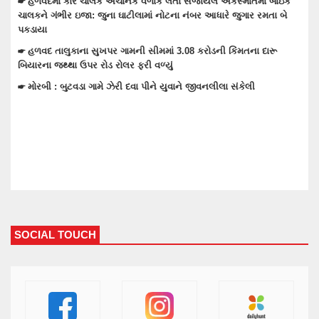
બાઇક
 બે
☛ તેરા તુજકો અર્પણ: વાંકાનેર સિટી પોલીસે રોકડ, મોબાઈલ અને બાઇક
સહિત લાખોનો મુદામાલ અરજદારોને પરત કર્યો
ૂ
☛ વાંકાનેરના ગુંદાખડા ગામે રેતી ભરેલા ટ્રક ઉપર ચડીને કામ કરતા યુવાનને
ઇલેક્ટ્રીક શોટ લાગતા મોત
☛ વાંકાનેરમાં પેટમાં દુખાવો ઉપડતા સારવારમાં ખસેડાયેલ મહિલાને આંચકી
ઉપડતા મોત નીપજ્યું
SOCIAL TOUCH