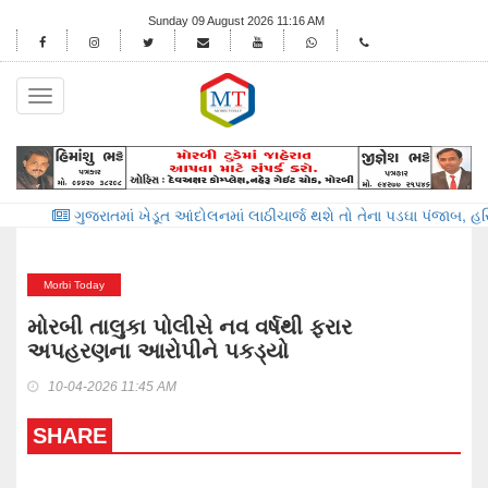
Sunday 09 August 2026 11:16 AM
Toggle
navigation
જરાતમાં ખેડૂત આંદોલનમાં લાઠીચાર્જ થશે તો તેના પડઘા પંજાબ, હરિયાણા અને યુ
Morbi Today
મોરબી તાલુકા પોલીસે નવ વર્ષથી ફરાર
અપહરણના આરોપીને પકડ્યો
10-04-2026 11:45 AM
SHARE