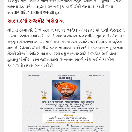
ધરમપુર પાસે આવેલ લાભનગર વિસ્તારમાં રહેતા દયાબેન બચુભાઈ દેગામા
નામના ૭૦ વર્ષના વૃદ્ધાને ઘર નજીક કોઈ ઝેરી જનાવર કરડી જતા
સારવાર માટે લાવવામાં આવ્યા હતા.
સારવારમાં રાજકોટ ખસેડાયા
મોરબી સામાકાંઠે રેલ્વે સ્ટેશન પાછળ આવેલ આંબેડકર કોલોની વિસ્તારમાં
રહેતા પરસોતમભાઈ હીરાભાઈ ચાવડા નામના ૪૨ વર્ષીય યુવાન તેઓના ઘર
નજીક કેતનભાઇના ઘર પાસે કામ કરતા હતા ત્યારે કામ દરમિયાન પહેલા
માળની ઊંચાઈએથી નીચે પટકાતા માથા અને શરીરે ઇજાગ્રસ્ત હાલતમાં
તેમને મોરબી સિવિલે અને બાદમાં વધુ સારવાર માટે રાજકોટ ખસેડાયા
હોવાનું પોલીસ દ્વારા જણાવાયેલ છે.બનાવ સંદર્ભે નોંધ કરીને પોલીસે
આગળની તપાસ શરૂ કરી છે