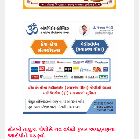
મોરબી તાલુકા પોલીસે નવ વર્ષથી ફરાર અપહરણના
આરોપીને પકડ્યો