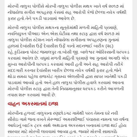
મોરબી તાલુકા પોલીસે મોરબી તાલુકા પોલીસ મથક ખાતે વર્ષ ૨૦૧૭ માં
નોંધાયેલા સગીરા અપહરણ કેસમાં સહ આરોપી કેજે છેલ્લા નવેક વર્ષથી
ફરાર હતો.તેને પકડી પાડવામાં આવેલ છે.
મોરબી તાલુકા પોલીસ મથકના સૂત્રોમાંથી મળતી માહિતી પ્રમાણે,
નવનિયુક્ત પીઆઇ એન.એસ.ઘેટીયા તથા સ્ટાફ દ્વારા વર્ષ ૨૦૧૭ માં
તાલુકા પોલીસ સ્ટેશન ખાતે નોંધાયેલા સગીરાના અપહરણના ગુનામાં
હાલમાં દેબાંસીસ ઉર્ફે દેવાસીસ ઉર્ફે કાનો મદનભાઈ બારીક (૨૮)
રહે.કુડિયાના પોસ્ટ જમાલપુર તા.બોસી જી. બાલેશ્વર ઓરિસ્સાની ધરપકડ
કરવામાં આવેલ છે. વધુમાં મળતી માહિતી પ્રમાણે આ ગુનામાં અગાઉ એક
મુખ્ય આરોપીની ધરપકડ કરવામાં આવી હતી અને સહ આરોપી તરીકે
મદદગારી કરનાર દેવાંસીસ બારીક છેલ્લા નવેક વર્ષથી ફરાર હતો.જેને
થોડા સમય પહેલા રાજકોટ ગ્રામ્ય એલસીબી દ્વારા સાપર ખાતેથી પકડી
પાડવામાં આવ્યો હતો અને હાલ તાલુકા પોલીસ હવાલે કરવામાં આવતા
મોરબી પોલીસ સ્ટાફ દ્વારા તેની નિયામાનુસાર ધરપકડ કરીને આગળની
તપાસ શરૂ કરવામાં આવી છે.
વાહન અકસ્માતમાં ઇજા
મોરબીના હળવદ તાલુકાના રણછોડગઢ ગામેથી પરત તેમના ઘરે નવી
સીરોઇ ગામે જતા વખતે મેરૂભાઈ અમરશીભાઈ પંચાસરા નામના ૫૦ વર્ષના
આધેડનું બાઈક ટ્રક સાથે અથડાતા અકસ્માત બનાવમાં ઇજા થઈ હોય
સારવાર માટે મોરબી લાવવામાં આવ્યા હતા. જ્યારે મોરબી સામાકાંઠે