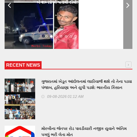
બે શખ્સોએ પતાવી દીધો: ગુનો નોંધાયો
RECENT NEWS
ગુજરાતમાં ખેડૂત આંદોલનમાં લાઠીચાર્જ થશે તો તેના પડઘા
પંજાબ, હરિયાણા અને યુપી પડશે: ભારતીય કિસાન
યુનિયનના પ્રવક્તા રાકેશ ટીકેતનું મોરબીમાં એલાn
09-08-2026 01:12 AM
મોરબીના જેતપર રોડ પાવડીયારી નજીક યુવાને અંતિમ
પગલું ભરી લેતા મોત