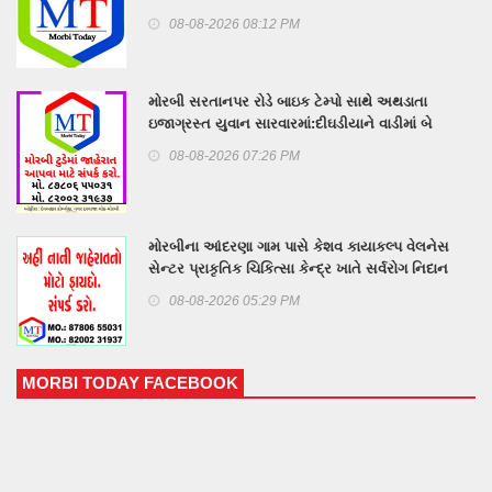
08-08-2026 08:12 PM
મોરબી સરતાનપર રોડે બાઇક ટેમ્પો સાથે અથડાતા
ઇજાગ્રસ્ત યુવાન સારવારમાં:દીઘડીયાને વાડીમાં બે
બાળકોને ઇલે. શોર્ટ લાગ્યો
08-08-2026 07:26 PM
મોરબીના આંદરણા ગામ પાસે કેશવ કાયાકલ્પ વેલનેસ
સેન્ટર પ્રાકૃતિક ચિકિત્સા કેન્દ્ર ખાતે સર્વરોગ નિદાન
કેમ્પનું આયોજન
08-08-2026 05:29 PM
MORBI TODAY FACEBOOK