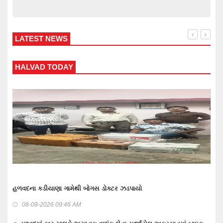
LATEST NEWS
WANKANER TODAY
વાંકાનેર બાઉન્ડ્રી નજીકથી 1.93 કરોડનો દારૂ-બિયર ભરેલ ટ્રક પકડવાના
ગુનામાં 5 મહિને 3 આરોપી પકડાયા: રિમાન્ડ લેવા તજવીજ
08-08-2026 09:30 AM