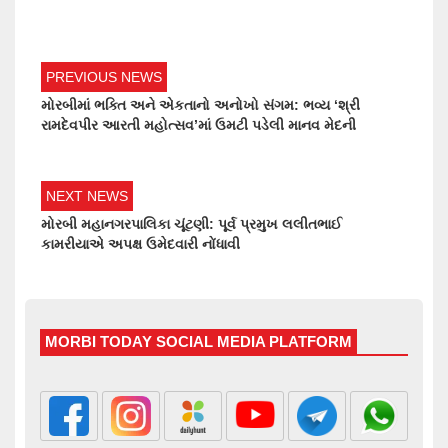
PREVIOUS NEWS
મોરબીમાં ભક્તિ અને એકતાનો અનોખો સંગમ: ભવ્ય ‘શ્રી
રામદેવપીર આરતી મહોત્સવ’માં ઉમટી પડેલી માનવ મેદની
NEXT NEWS
મોરબી મહાનગરપાલિકા ચૂંટણી: પૂર્વ પ્રમુખ લલીતભાઈ
કામરીયાએ અપક્ષ ઉમેદવારી નોંધાવી
MORBI TODAY SOCIAL MEDIA PLATFORM