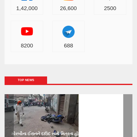
1,42,000
26,600
2500
8200
688
TOP NEWS
મોરબીના ઈરાનને દાઉદ સાથે મિત્રતા હોય છાતીમાં છરીનો ઘા ઝીકિને