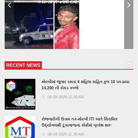
બે શખ્સોએ પતાવી દીધો: ગુનો નોંધાયો
RECENT NEWS
મોરબીમાં જુગાર રમતા 4 મહિલા સહિત કુલ 10 પકડાયા:
14,200 ની રોકડ કબ્જે
08-08-2026 11:39 AM
રોજગારીની ઉત્તમ તક-મોરબી ITI ખાતે સિરામિક
ઉદ્યોગલક્ષી ટૂંકાગાળાના કોર્સમાં પ્રવેશ શરૂ
08-08-2026 11:36 AM