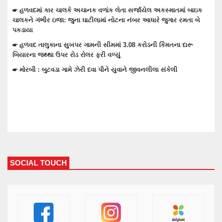
08-08-2026 09:30 AM
સ્માતમાં બાઇક
જુગાર રમતા બે
☛ તેરા તુજકો અર્પણ: વાંકાનેર સિટી પોલીસે રોકડ, મોબાઈલ અને
સહિત લાખોનો મુદામાલ અરજદારોને પરત કર્યો
ંમતના દારૂ
☛ વાંકાનેરના ગુંદાખડા ગામે રેતી ભરેલા ટ્રક ઉપર ચડીને કામ કરત
ઇલેક્ટ્રીક શોટ લાગતા મોત
સંકેલી
☛ વાંકાનેરમાં પેટમાં દુખાવો ઉપડતા સારવારમાં ખસેડાયેલ મહિલાન
ઉપડતા મોત નીપજ્યું
SOCIAL TOUCH