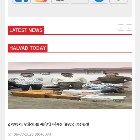
LATEST NEWS
WANKANER TODAY
વાંકાનેર બાઉન્ડ્રી નજીકથી 1.93 કરોડનો દારૂ-બિયર ભરેલ ટ્રક
ગુનામાં 5 મહિને 3 આરોપી પકડાયા: રિમાન્ડ લેવા તજવીજ