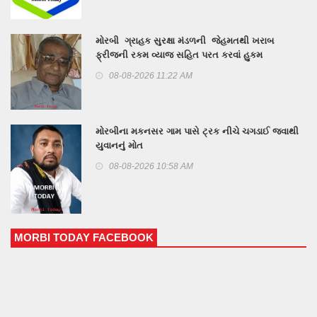
મોરબી ગ્રાહક સુરક્ષા મંડળની જેહમતથી ખરાબ
ફ્રીજની રકમ વ્યાજ સહિત પરત કરવાં હુકમ
08-08-2026 11:22 AM
મોરબીના મકનસર ગામ પાસે ટ્રક નીચે ચગડાઈ જવાથી
યુવાનનું મોત
08-08-2026 10:58 AM
MORBI TODAY FACEBOOK