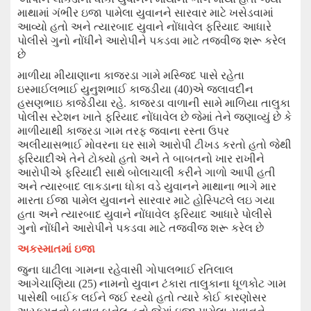
માથામાં ગંભીર
ઇજા પામેલા યુવાનને
સારવાર
માટે ખસેડવામાં
આવ્યો હતો અને
ત્યારબાદ
યુવાને
નોંધાવેલ ફરિયાદ આધારે
પોલીસે ગુનો
નોંધીને
આરોપીને પકડવા માટે તજવીજ શરૂ કરેલ
છે
માળીયા મીયાણાના કાજરડા ગામે મસ્જિદ પાસે રહેતા
ઇસ્માઈલભાઈ યુનુશભાઈ કાજડીયા
(40)એ જલાવદીન
હસણભાઇ કાજેડીયા રહે. કાજરડા
વાળાની સામે માળિયા તાલુકા
પોલીસ સ્ટેશન ખાતે ફરિયાદ નોંધાવેલ છે જેમાં તેને જણાવ્યું છે કે
માળીયાથી કાજરડા ગામ તરફ જવાના રસ્તા ઉપર
અલીયાસભાઈ મો
વ
રના ઘર સામે આરોપી ટીખડ કરતો હતો જેથી
ફરિયાદીએ તેને ટોક્યો હતો અને તે બાબત
નો
ખા
ર
રાખીને
આરોપીએ ફરિયાદી સાથે બોલાચાલી કરી
ને
ગાળો આપી હતી
અને ત્યારબાદ લાકડાના ધોકા વડે યુવાનને માથાના ભાગે માર
મારતા ઈજા પામેલ યુવાનને સારવાર માટે હોસ્પિટ
લે
લઇ ગયા
હતા અને ત્યારબાદ યુવાને નોંધાવેલ ફરિયાદ આધારે પોલીસે
ગુનો નોંધીને આરોપીને પકડવા માટે તજવી
જ
શરૂ કરે
લ
છે
અકસ્માતમાં ઇજા
જુના ઘાટીલા ગામના રહેવાસી ગોપાલભાઈ રતિલાલ
આગેચાણિયા (
25
)
નામનો યુવાન ટંકારા તાલુકાના
ધૂળકોટ
ગામ
પાસેથી બાઈક લઈને જઈ રહ્યો હતો ત્યારે કોઈ
કારણોસર