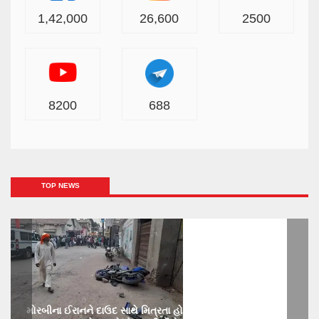
1,42,000
26,600
2500
8200
688
TOP NEWS
મોરબીના ઈરાનને દાઉદ સાથે મિત્રતા હોય છાતીમાં છરીનો ઘા ઝીકિને