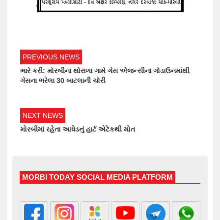
PREVIOUS NEWS
ભારે કરી: મોરબીના થોરાળા ગામે ગેસ એજન્સીના ગોડાઉનમાંથી
ગેસના ભરેલા 30 બાટલાની ચોરી
NEXT NEWS
મોરબીમાં રહેતા આધેડનું હાર્ટ એટેકથી મોત
MORBI TODAY SOCIAL MEDIA PLATFORM