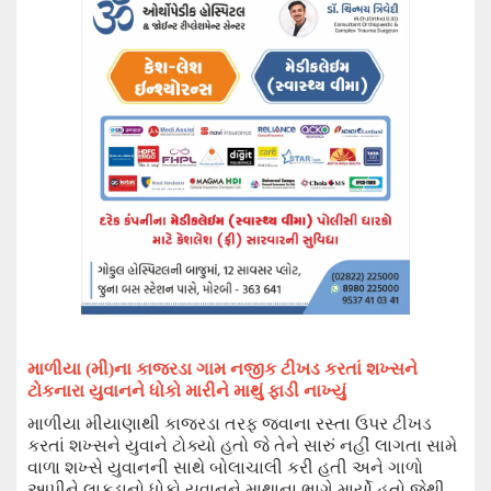
માળીયા (મી)
ના
કાજરડા
ગામ નજીક ટીખડ
કરતાં શખ્સને
ટોકનારા યુવાનને ધોકો મારીને માથું ફાડી નાખ્યું
માળીયા મીયાણાથી કાજરડા તરફ જવાના રસ્તા ઉપર
ટીખડ
કરતાં શખ્સને યુવાને ટોક્યો હતો જે તેને સારું નહીં લાગતા સામે
વાળા
શખ્સે
યુવાનની સાથે બોલાચાલી કરી હતી
અને
ગાળો
આપી
ને
લાકડાનો ધોકો
યુવાનને
માથાના ભાગે માર્યો હતો જેથી