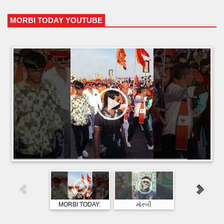
MORBI TODAY YOUTUBE
HTML5 Gallery Free Version
MORBI TODAY:
મોરબી
MORBI TODA
મોરબીમાં રામનવમી
મહાનગરપાલિકાની
મોરબીના જલારામ
નિમિતે હિન્દુ સમાજ
ચૂંટણીની જાહેરાત પહેલા
ખાતે રામ નવમી