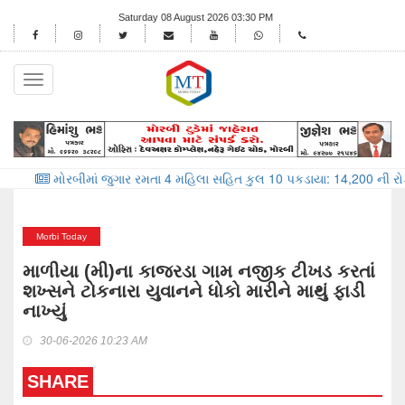
Saturday 08 August 2026 03:30 PM
Toggle
navigation
મોરબીમાં જુગાર રમતા 4 મહિલા સહિત કુલ 10 પકડાયા: 14,200 ની રોકડ કબ્જે
Morbi Today
માળીયા (મી)ના કાજરડા ગામ નજીક ટીખડ કરતાં
શખ્સને ટોકનારા યુવાનને ધોકો મારીને માથું ફાડી
નાખ્યું
30-06-2026 10:23 AM
SHARE