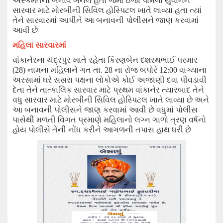
અસ્કમતનો બનાવ બનેલ હતો જેમાં
ઇજા
પામેલા
યુવાનને
સારવાર માટે મોરબીની સિવિલ હોસ્પિટલ ખાતે લાવ્યા હતા ત્યાં
તેને સારવારમાં આપીને આ
બનાવની પોલીસ
ને
જાણ કરવામાં
આવી છે
મહિલા સારવારમાં
વાંકાનેરના ચંદ્રપુર ખાતે રહેતા કિરણબેન દશરથભાઈ પરમાર
(
28
)
નામના મહિલાને ગત તા.
28
ના રોજ બપોરે
12:00
વાગ્યાના
અરસામાં ઘરે સસરા પક્ષના લોકોએ કોઈ અજાણી દવા પીવડાવી
દેતા તેને તાત્કાલિક સારવાર માટે પ્રથમ
વાંકાનેર
ત્યારબાદ તેને
વધુ સારવાર માટે મોરબીની સિવિલ હોસ્પિટલ ખાતે લાવ્યા છે અને
આ બનાવની પોલીસને જાણ કરવામાં આવી છે વધુમાં પોલીસ
પાસેથી મળતી વિગત પ્રમાણે
મહિલાનો
લગ્ન ગાળો ત્રણ વર્ષનો
હોય પોલીસે
તેની નોંધ કરીને
આગળની તપાસ
હાથ ધરી
છે