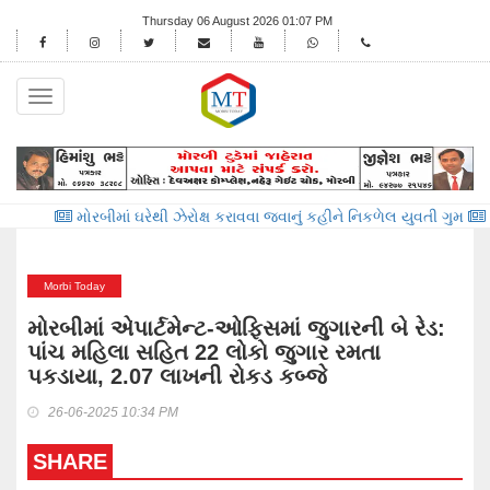
Thursday 06 August 2026 01:07 PM
Toggle
navigation
મોરબીમાં ઘરેથી ઝેરોક્ષ કરાવવા જવાનું કહીને નિકળેલ યુવતી ગુમ
વાંકાનેર
Morbi Today
મોરબીમાં એપાર્ટમેન્ટ-ઓફિસમાં જુગારની બે રેડ:
પાંચ મહિલા સહિત 22 લોકો જુગાર રમતા
પકડાયા, 2.07 લાખની રોકડ કબ્જે
26-06-2025 10:34 PM
SHARE