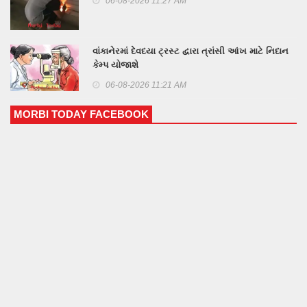
06-08-2026 11:27 AM
વાંકાનેરમાં દેવદયા ટ્રસ્ટ દ્વારા ત્રાંસી આંખ માટે નિદાન
કેમ્પ યોજાશે
06-08-2026 11:21 AM
MORBI TODAY FACEBOOK