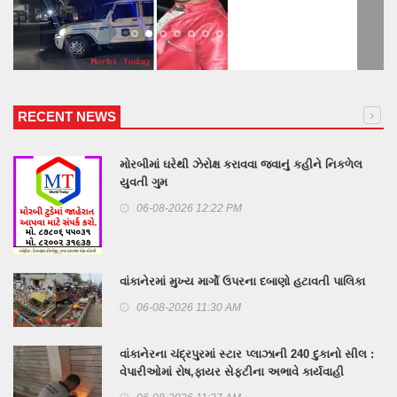
RECENT NEWS
મોરબીમાં ઘરેથી ઝેરોક્ષ કરાવવા જવાનું કહીને નિકળેલ
યુવતી ગુમ
06-08-2026 12:22 PM
વાંકાનેરમાં મુખ્ય માર્ગો ઉપરના દબાણો હટાવતી પાલિકા
06-08-2026 11:30 AM
વાંકાનેરના ચંદ્રપુરમાં સ્ટાર પ્લાઝાની 240 દુકાનો સીલ :
વેપારીઓમાં રોષ,ફાયર સેફટીના અભાવે કાર્યવાહી