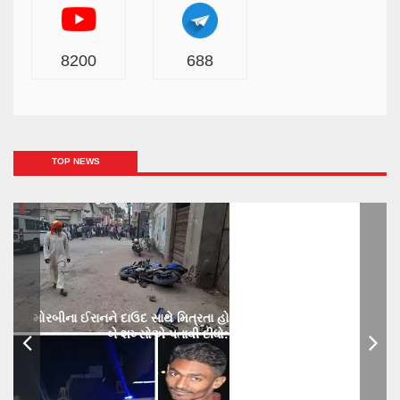
8200
688
TOP NEWS
મોરબીના ઈરાનને દાઉદ સાથે મિત્રતા હોય છાતીમાં છરીનો ઘા ઝીકિને
બે શખ્સોએ પતાવી દીધો: ગુનો નોંધાયો