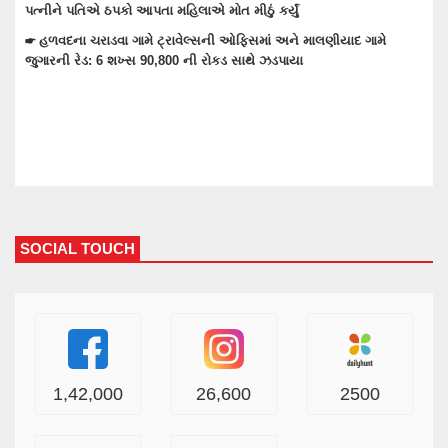
પકો આપતા મહિલાએ મોત મીઠું કર્યું
☛ વાંકાનેરના જુના વઘ
વા ગામે ટ્રાવેલ્સની ઓફિસમાં અને માલણીયાદ ગામે
1.71 લાખના મુદ્દામાની 
6 શખ્સ 90,800 ની રોકડ સાથે ઝડપાયા
SOCIAL TOUCH
1,42,000
26,600
2500