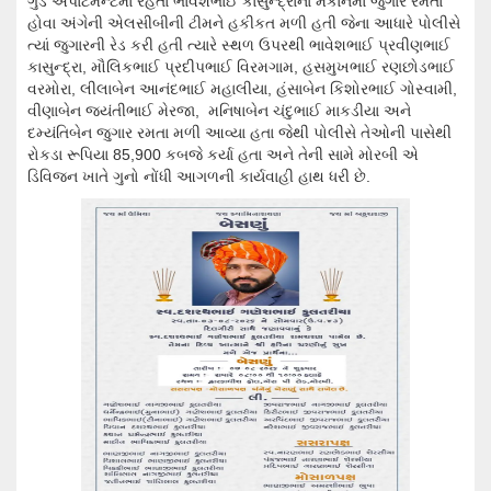
ગુડ એપાર્ટમેન્ટમાં રહેતા ભાવેશભાઈ કાસુન્દ્રાના મકાનમાં જુગાર રમતા
હોવા અંગેની એલસીબીની ટીમને હકીકત મળી હતી જેના આધારે પોલીસે
ત્યાં જુગારની રેડ કરી હતી ત્યારે સ્થળ ઉપરથી ભાવેશભાઈ પ્રવીણભાઈ
કાસુન્દ્રા, મૌલિકભાઈ પ્રદીપભાઈ વિરમગામ, હસમુખભાઈ રણછોડભાઈ
વરમોરા, લીલાબેન આનંદભાઈ મહાલીયા, હંસાબેન કિશોરભાઈ ગોસ્વામી,
વીણાબેન જયંતીભાઈ મેરજા, મનિષાબેન ચંદુભાઈ માકડીયા અને
દમ્યંતિબેન જુગાર રમતા મળી આવ્યા હતા જેથી પોલીસે તેઓની પાસેથી
રોકડા રૂપિયા 85,900 કબજે કર્યા હતા અને તેની સામે મોરબી એ
ડિવિજન ખાતે ગુનો નોંધી આગળની કાર્યવાહી હાથ ધરી છે.