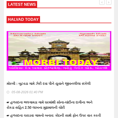
LATEST NEWS
ODAY
WANKANER TO
 ગામે ઝેરી દવા પીને યુવાને જીવનલીલા સંકેલી
વાંકાનેરમાં મુખ્ય માર્
 01:40 PM
06-08-2026 11:30
મડા ગામે ઘરમાંથી સોના-ચાંદીના દાગીના અને
☛ વાંકાનેરના ચંદ્રપુરમ
0 લાખના મુદ્દામાલની ચોરી
રોષ,ફાયર સેફટીના અભા
ડવા ગામનો બનાવ: કોઇની સાથે ફોન ઉપર વાત કરતી
☛ વાંકાનેરમાં દેવદયા ટ્