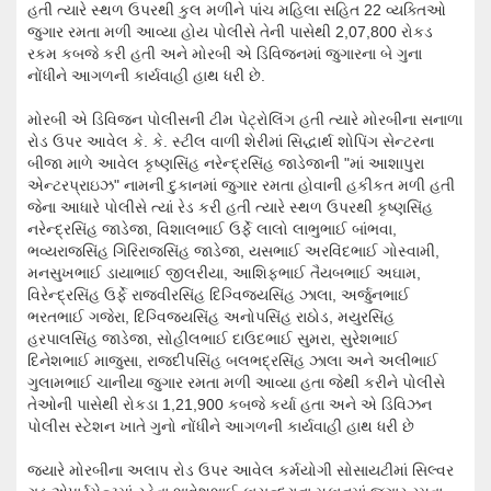
હતી ત્યારે સ્થળ ઉપરથી કુલ મળીને પાંચ મહિલા સહિત 22 વ્યક્તિઓ
જુગાર રમતા મળી આવ્યા હોય પોલીસે તેની પાસેથી 2,07,800 રોકડ
રકમ કબજે કરી હતી અને મોરબી એ ડિવિજનમાં જુગારના બે ગુના
નોંધીને આગળની કાર્યવાહી હાથ ધરી છે.
મોરબી એ ડિવિજન પોલીસની ટીમ પેટ્રોલિંગ હતી ત્યારે મોરબીના સનાળા
રોડ ઉપર આવેલ કે. કે. સ્ટીલ વાળી શેરીમાં સિદ્ધાર્થ શોપિંગ સેન્ટરના
બીજા માળે આવેલ કૃષ્ણસિંહ નરેન્દ્રસિંહ જાડેજાની "માં આશાપુરા
એન્ટરપ્રાઇઝ" નામની દુકાનમાં જુગાર રમતા હોવાની હકીકત મળી હતી
જેના આધારે પોલીસે ત્યાં રેડ કરી હતી ત્યારે સ્થળ ઉપરથી કૃષ્ણસિંહ
નરેન્દ્રસિંહ જાડેજા, વિશાલભાઈ ઉર્ફે લાલો લાભુભાઈ બાંભવા,
ભવ્યરાજસિંહ ગિરિરાજસિંહ જાડેજા, યસભાઈ અરવિંદભાઈ ગોસ્વામી,
મનસુખભાઈ ડાયાભાઈ જીલરીયા, આશિફભાઈ તૈયબભાઈ અઘામ,
વિરેન્દ્રસિંહ ઉર્ફે રાજવીરસિંહ દિગ્વિજયસિંહ ઝાલા, અર્જુનભાઈ
ભરતભાઈ ગજેરા, દિગ્વિજયસિંહ અનોપસિંહ રાઠોડ, મયુરસિંહ
હરપાલસિંહ જાડેજા, સોહીલભાઈ દાઉદભાઈ સુમરા, સુરેશભાઈ
દિનેશભાઈ માજુસા, રાજદીપસિંહ બલભદ્રસિંહ ઝાલા અને અલીભાઈ
ગુલામભાઈ ચાનીયા જુગાર રમતા મળી આવ્યા હતા જેથી કરીને પોલીસે
તેઓની પાસેથી રોકડા 1,21,900 કબજે કર્યા હતા અને એ ડિવિઝન
પોલીસ સ્ટેશન ખાતે ગુનો નોંધીને આગળની કાર્યવાહી હાથ ધરી છે
જ્યારે મોરબીના અલાપ રોડ ઉપર આવેલ કર્મયોગી સોસાયટીમાં સિલ્વર