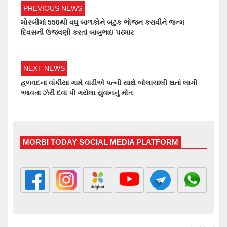
PREVIOUS NEWS
મોરબીમાં 550થી વધુ બાળકોને બટુક ભોજન કરાવીને જન્મ
દિવસની ઉજવણી કરતાં બાબુભાઇ પરમાર
NEXT NEWS
હળવદના વાંકીયા ગામે વાડીએ પત્ની સાથે બોલાચાલી થતાં લાગી
આવતા ઝેરી દવા પી ગયેલા યુવાનનું મોત
MORBI TODAY SOCIAL MEDIA PLATFORM