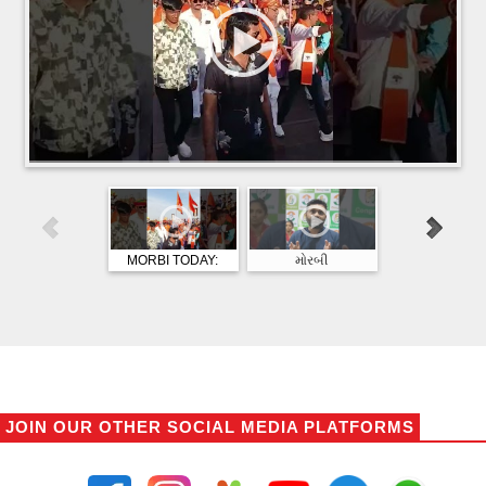
MORBI TODAY:
મોરબી
MORBI TODA
મોરબીમાં રામનવમી
મહાનગરપાલિકાની
મોરબીના જલારામ
નિમિતે હિન્દુ સમાજ
ચૂંટણીની જાહેરાત પહેલા
ખાતે રામ નવમી
અને સંગઠનો દ્વારા ભવ્ય
જિલ્લા-શહેર કોંગ્રેસે 12
ધામધૂમથી ઉજવ
શોભાયાત્રા
ઉમેદવારોના નામ જાહેર
કરાઈ, ત્રિવિધ કાર્
કર્યા
યોજાયો
JOIN OUR OTHER SOCIAL MEDIA PLATFORMS