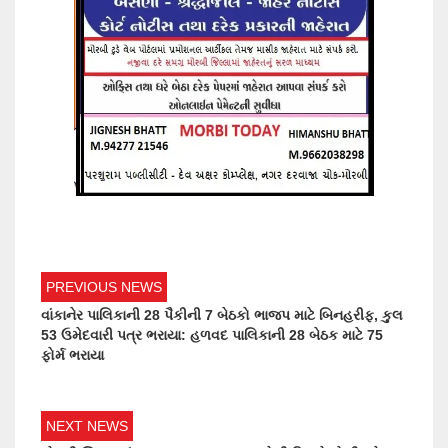
PREVIOUS NEWS
વાંકાનેર પાલિકાની 28 પૈકીની 7 બેઠકો ભાજપ માટે બિનહરીફ, કુલ
53 ઉમેદવારી પત્ર ભરાયા: હળવદ પાલિકાની 28 બેઠક માટે 75
ફોર્મ ભરાયા
NEXT NEWS