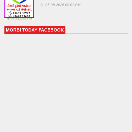
જિલ્લામાં ૬૦૦થી વધુ આર્ટીઝન કાર્ડ ઈશ્યુ કરાયા:
05-08-2026 08:03 PM
હસ્તકળાના કારીગરોના સર્વાંગી ઉત્કર્ષ માટે આશીર્વાદરૂપ
દત્તોપંત ઠેંગડી કારીગર વ્યાજ સહાય યોજના
MORBI TODAY FACEBOOK