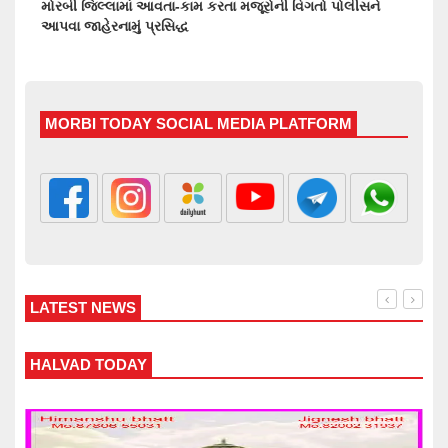
મોરબી જિલ્લામાં આવતા-કામ કરતા મજૂરોની વિગતો પોલીસને
આપવા જાહેરનામું પ્રસિદ્ધ
MORBI TODAY SOCIAL MEDIA PLATFORM
LATEST NEWS
HALVAD TODAY
WAN