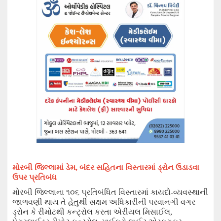
મોરબી જિલ્લા
માં ડેમ, બંદર સહિતના વિસ્તારમાં
ડ્રોન ઉડાડવા
ઉ
પર પ્રતિબંધ
મોરબી જિલ્લાના ૧૦૬ પ્રતિબંધિત વિસ્તારમાં કાયદો-વ્યવસ્થાની
જાળવણી થાય તે હેતુથી સક્ષમ અધિકારીની પરવાનગી વગર
ડ્રોન કે રીમોટથી કન્ટ્રોલ કરતા એરીયલ મિસાઈલ
,