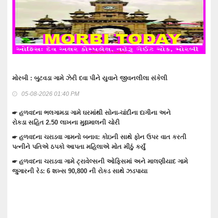
મોરબી : બુટવડા ગામે ઝેરી દવા પીને યુવાને જીવનલીલા સંકેલી
વાંકાનેર
સહિત 5 
05-08-2026 01:40 PM
04-
☛ હળવદના ભલગામડા ગામે ઘરમાંથી સોના-ચાંદીના દાગીના અને
રોકડા સહિત 2.50 લાખના મુદ્દામાલની ચોરી
☛ વાંકા
અણધાર્યું
☛ હળવદના ચરાડવા ગામનો બનાવ: કોઇની સાથે ફોન ઉપર વાત કરતી
પત્નીને પતિએ ઠપકો આપતા મહિલાએ મોત મીઠું કર્યું
☛ વાંકા
☛ હળવદના ચરાડવા ગામે ટ્રાવેલ્સની ઓફિસમાં અને માલણીયાદ ગામે
☛ વાંકા
જુગારની રેડ: 6 શખ્સ 90,800 ની રોકડ સાથે ઝડપાયા
ચોકડીએ 