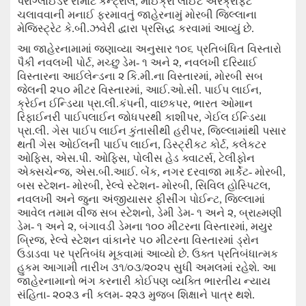
પેરાગ્લાઈડર રીમોટ કન્ટ્રોલ
,
માઈક્રો લાઈટ એરક્રાફટ
ચલાવવાની મનાઈ ફરમાવતું જાહેરનામું
મોરબી
જિલ્લા
ના
મેજિસ્ટ્રેટ કે.બી.ઝવેરી દ્વારા પ્રસિદ્ધ કરવામાં આવ્યું છે.
આ જાહેરનામામાં જણાવ્યા અનુસાર ૧૦૬ પ્રતિબંધિત વિસ્તારો
પૈકી નવલખી પોર્ટ
,
મચ્છુ ડેમ- ૧ અને ૨
,
નવલખી દરિયાઈ
વિસ્તારના આઈલેન્ડના ૨ કિ.મી.ના વિસ્તારમાં
,
મોરબી સબ
જેલની ૨૫૦ મીટર વિસ્તારમાં
,
આઈ.ઓ.સી. પાઈપ લાઈન
,
ક્રેઈન ઈન્ડિયા પ્રા.લી.કંપની
,
વાછકપર
,
ભારત ઓમાન
રિફાઈનરી પાઈપલાઈન જોધપરથી કાશીપર
,
ગેઈલ ઈન્ડિયા
પ્રા.લી. ગેસ પાઈપ લાઈન કુંતાસીથી હરીપર
,
જિલ્લામાંથી પસાર
થતી ગેસ ઓઈલની પાઈપ લાઈન
,
ડિસ્ટ્રીકટ કોર્ટ
,
કલેકટર
ઓફિસ
,
એસ.પી. ઓફિસ
,
પોલીસ હેડ ક્વાટર્સ
,
ટેલીફોન
એક્સચેન્જ
,
એસ.બી.આઈ. બેંક
,
નગર દરવાજા માર્કેટ- મોરબી
,
બસ સ્ટેશન- મોરબી
,
રેલ્વે સ્ટેશન- મોરબી
,
સિવિલ હોસ્પિટલ
,
નવલખી અને જુના અંજીયાસર ફીસીંગ પોઈન્ટ
,
જિલ્લામાં
આવેલ તમામ વીજ સબ સ્ટેશનો
,
ડેમી ડેમ- ૧ અને ૨
,
બ્રાહ્મણી
ડેમ- ૧ અને ૨
,
બંગાવડી ડેમના ૧૦૦ મીટરના વિસ્તારમાં
,
મયુર
બ્રિજ
,
રેલ્વે સ્ટેશન વાંકાનેર ૫૦ મીટરના વિસ્તારમાં ડ્રોન
ઉડાડવા પર પ્રતિબંધ મૂકવામાં આવ્યો છે.
ઉક્ત પ્રતિબંધાત્મક
હુકમ આગામી તારીખ ૩૧/૦૩/૨૦૨૫ સુધી અમલમાં રહેશે. આ
જાહેરનામાનો ભંગ કરનારી કોઈપણ વ્યક્તિ ભારતીય ન્યાય
સંહિતા- ૨૦૨૩ ની કલમ- ૨૨૩ મુજબ શિક્ષાને પાત્ર થશે.