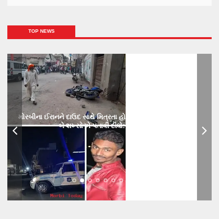
TOP NEWS
મોરબીના ઈરાનને દાઉદ સાથે મિત્રતા હોય છાતીમાં છરીનો ઘા ઝીકિને
બે શખ્સોએ પતાવી દીધો: ગુનો નોંધાયો