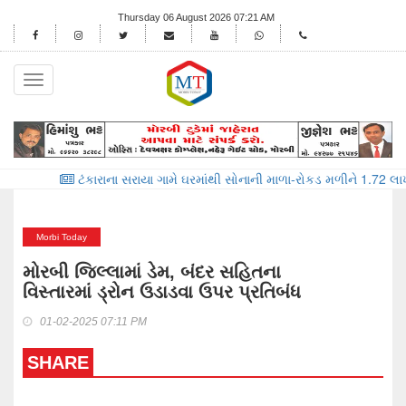
Thursday 06 August 2026 07:21 AM
Toggle
navigation
ટંકારાના સરાયા ગામે ઘરમાંથી સોનાની માળા-રોકડ મળીને 1.72 લાખના મુદ
Morbi Today
મોરબી જિલ્લામાં ડેમ, બંદર સહિતના
વિસ્તારમાં ડ્રોન ઉડાડવા ઉપર પ્રતિબંધ
01-02-2025 07:11 PM
SHARE