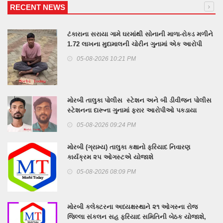
RECENT NEWS
ટંકારાના સરાયા ગામે ઘરમાંથી સોનાની માળા-રોકડ મળીને
1.72 લાખના મુદામાલની ચોરીન ગુનામાં એક આરોપી
પકડાયો, 2 ની શોધખોળ
05-08-2026 10:21 PM
મોરબી તાલુકા પોલીસ સ્ટેશન અને બી ડીવીજન પોલીસ
સ્ટેશનના દારૂના ગુનામાં ફરાર આરોપીઓ પકડાયા
05-08-2026 09:24 PM
મોરબી (ગ્રામ્ય) તાલુકા કક્ષાનો ફરિયાદ નિવારણ
કાર્યક્રમ ૨૫ ઓગસ્ટએ યોજાશે
05-08-2026 08:09 PM
મોરબી કલેક્ટરના અધ્યક્ષસ્થાને ૨૧ ઓગસ્ના રોજ
જિલ્લા સંકલન સહ ફરિયાદ સમિતિની બેઠક યોજાશે,