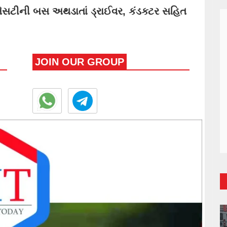
સટીની બસ અથડાતાં ડ્રાઈવર, કંડક્ટર સહિત
JOIN OUR GROUP