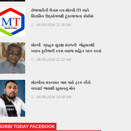
રોજગારીની ઉત્તમ તક-મોરબી ITI ખાતે
સિરામિક ઉદ્યોગલક્ષી ટૂંકાગાળાના કોર્સમાં
પ્રવેશ શરૂ
08-08-2026 11:36 AM
મોરબી ગ્રાહક સુરક્ષા મંડળની જેહમતથી
ખરાબ ફ્રીજની રકમ વ્યાજ સહિત પરત કરવાં
હુકમ
08-08-2026 11:22 AM
મોરબીના મકનસર ગામ પાસે ટ્રક નીચે
ચગડાઈ જવાથી યુવાનનું મોત
08-08-2026 10:58 AM
MORBI TODAY FACEBOOK