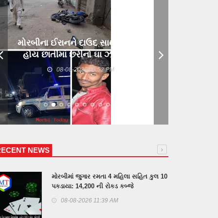
મોરબીના ઈરાનને દાઉદ સાથે મિત્રતા
હોય છાતીમાં છરીનો ઘા ઝીકિને બે
શખ્સોએ પતાવી દીધો: ગુનો નોંધાયો
08-08-2026 03:52 PM
RECENT NEWS
મોરબીમાં જુગાર રમતા 4 મહિલા સહિત કુલ 10
પકડાયા: 14,200 ની રોકડ કબ્જે
08-08-2026 11:39 AM