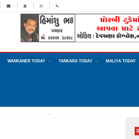
WANKANER TODAY
TANKARA TODAY
MALIYA TODAY
ખાતે સિરામિક ઉદ્યોગલક્ષી ટૂંકાગાળાના કોર્સમાં પ્રવેશ શરૂ