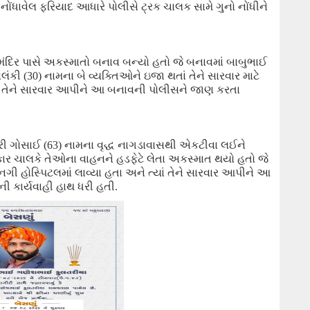
ે નોંધાવેલ ફરિયાદ આધારે પોલીસે
ટ્રક ચાલક સામે ગુનો નોંધીને
ંદિર પાસે અકસ્માતો બનાવ બન્યો હતો જે બનાવમાં બાબુભાઈ
લંકી (
30
)
નામના બે વ્યક્તિઓને
ઇજા થતાં તેને
સારવાર માટે
યાં તેને સારવાર આપીને આ બનાવની પોલીસ
ને
જાણ કરતા
રી ગોસાઈ (
63
)
નામના વૃદ્ધ નાગડાવાસ
થી
એકટીવા લઈને
કાર ચાલકે તેઓના
વાહનને હડફેટે લેતા
અકસ્માત થયો હતો જે
નગી હોસ્પિટલમાં લાવ્યા હતા અને ત્યાં તેને સારવાર આપીને આ
કાર્યવાહી હાથ ધરી હતી.