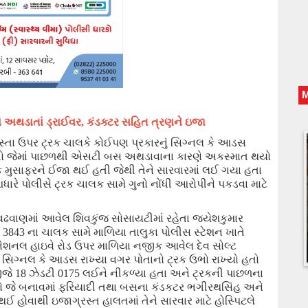
 અથડાતાં ડ્રાઈવર
, કંડક્ટર સહિત ત્રણને ઇજા
રસ્તા ઉપર ટ્રક ચાલકે કોઈપણ પ્રકારનું સિગ્નલ કે આડસ
ો હતો જેમાં પાછળથી એસટી બસ અથડાવાના કારણે અકસ્માત થયો
 મુસાફરને ઈજા
થઈ હતી જેથી તેને
સારવારમાં લઈ ગયા હતા
ધારે પોલીસે ટ્રક ચાલક સામે ગુનો નોંધી આરોપીને પકડવા માટે
 વઢવાણમાં આવેલ શિવકુંજ સોસાયટીમાં રહેતા જયેશકુમાર
ફ
3843
ના ચાલક સામે માળિયા તાલુકા પોલીસ સ્ટેશન ખાતે
ચ્છ નેશનલ હાઇવે રોડ ઉપર માળિયા નજીક આવેલ દેવ સોલ્ટ
 સિગ્નલ કે
આડસ
રાખ્યા વગર પોતાનો ટ્રક ઉભો રાખ્યો હતો
ીજે
18
ઝેડટી
0175
લઈને નીકળ્યા હતા અને ટ્રકની પાછળના
 જે બનાવમાં ફરિયાદી તથા બસના કંડકટર ભગીરથસિંહ અને
થઈ
હોવાથી ઇજાગ્રસ્ત
હાલતમાં તેને
સારવાર માટે હોસ્પિટલે