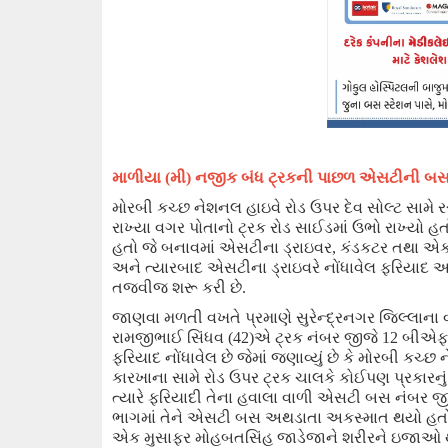
માળીયા (મી) નજીક બંધ ટ્રકની પાછળ એસટીની બસ
મોરબી કચ્છ નેશનલ હાઇવે રોડ ઉપર દેવ સોલ્ટ સામે 
રાખ્યા વગર પોતાનો ટ્રક રોડ સાઈડમાં ઉભો રાખ્ય
હતો જે બનાવમાં એસટીના ડ્રાઇવર
,
કંડકટર તથા એક
અને ત્યારબાદ એસટીના ડ્રાઇવ
રે
નોંધાવેલ ફરિયાદ આ
તજવી
જ
શરૂ કરી છે.
જાણવા મળતી વખતે પ્રમાણે સુરેન્દ્રનગર જિલ્લાના
રામજીભાઈ સિંધવ (42)એ ટ્રક નંબર જીજે
12
બીએ
ફરિયાદ નોંધાવેલ છે જેમાં જણાવ્યું છે કે મોરબી ક
કારખાના સામે રોડ ઉપર ટ્રક ચાલકે કોઈપણ પ્રકારનું
ત્યારે ફરિયાદી તેના હવાલા વાળી એસટી બસ નંબર જ
ભાગમાં તેને એસટી બસ અથડાતા અકસ્માત થયો હતો
એક મુસાફર મોહબતસિંહ જાડેજાને શરીરને ઇજાઓ