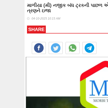
માળીયા (મી) નજીક બંધ ટ્રકની પાછળ એ
ત્રણને ઇજા
04-10-2025 10:15 AM
SHARE