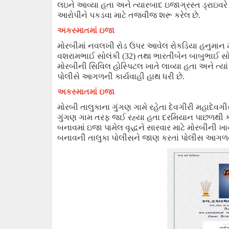
લઇ
ને આવ્યા હતા અને
ત્યારબાદ ઇજાગ્રસ્ત ડ્રાઇવર
આરોપીને પકડવા માટે તજવી
જ
શરૂ કરેલ છે.
અકસ્માતમાં ઇજા
મોરબીમાં નવલખી રોડ ઉપર આવેલ રોકડિયા હનુમાન મ
વશરામભાઈ સોલંકી (
32
)
તથા ભારતીબેન બાબુભાઈ સો
મોરબીની સિવિલ હોસ્પિટલ ખાતે લાવ્યા હતા અને ત્
પોલીસે આગળની કાર્યવાહી હાથ ધરી છે.
અકસ્માતમાં ઇજા
મોરબી તાલુકાના ગુંગણ ગામે રહેતા દેવગીરી મહાદેવગી
ગુંગણ ગામ તરફ જઈ રહ્યા હતા દરમિયાન પાછળથી 
બનાવમાં ઇજા પામેલ વૃદ્ધને સારવાર માટે મોરબીની ખા
બનાવની તાલુકા પોલીસ
ને
જાણ કરતાં પોલીસ આગળની 