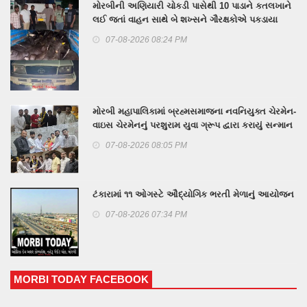
મોરબીની અણિયારી ચોકડી પાસેથી 10 પાડાને કતલખાને
લઈ જતાં વાહન સાથે બે શખ્સને ગૌરક્ષકોએ પકડાયા
07-08-2026 08:24 PM
મોરબી મહાપાલિકામાં બ્રહ્મસમાજના નવનિયુક્ત ચેરમેન-
વાઇસ ચેરમેનનું પરશુરામ યુવા ગ્રૂપ દ્વારા કરાયું સન્માન
07-08-2026 08:05 PM
ટંકારામાં ૧૧ ઓગસ્ટે ઔદ્યોગિક ભરતી મેળાનું આયોજન
07-08-2026 07:34 PM
MORBI TODAY FACEBOOK