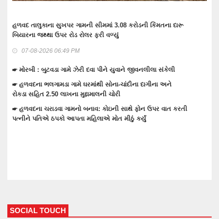
ા દારૂ
તેરા તુજકો અર્પણ: વાંકાનેર સિટી પોલીસે રોકડ, મોબાઈલ અને બાઇ
લાખોનો મુદામાલ અરજદારોને પરત કર્યો
07-08-2026 06:37 PM
ેલી
☛ વાંકાનેરના ગુંદાખડા ગામે રેતી ભરેલા ટ્રક ઉપર ચડીને કામ કરતા ય
ઇલેક્ટ્રીક શોટ લાગતા મોત
ને
☛ વાંકાનેરમાં પેટમાં દુખાવો ઉપડતા સારવારમાં ખસેડાયેલ મહિલાને આ
ઉપડતા મોત નીપજ્યું
ાત કરતી
☛ વાંકાનેરમાં મુખ્ય માર્ગો ઉપરના દબાણો હટાવતી પાલિકા
SOCIAL TOUCH