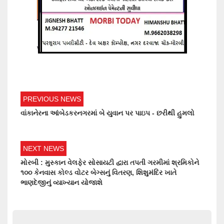
PREVIOUS NEWS
વાંકાનેરના આંબેડકરનગરમાં બે યુવાન પર પાઇપ - છરીથી હુમલો
NEXT NEWS
મોરબી : મુસ્કાન વેલફેર સોસાયટી દ્વારા તપતી ગરમીમાં શ્રમિકોને
૧૦૦ કેનવાસ કોલ્ડ વોટર બેગ્સનું વિતરણ, શિશુમંદિર ખાતે
ભાણદેજીનું વ્યાખ્યાન યોજાશે