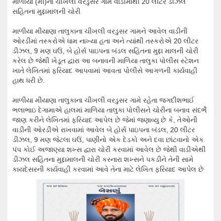
માળીયા (મી)ના ચીખલી વરડુસર ગામે વાડીમાંથી 20 લીટર ડીઝલ
સહિતના મુદ્દામાલની ચોરી
માળીયા મીયાણા તાલુકાના ચીખલી વરડુસર ગામને આવેલ વાડીની
ઓરડીમાં તસ્કરોએ ધામ નાખ્યા હતા અને ત્યાંથી તસ્કરોએ 20 લીટર
ડીઝલ, 9 મણ ઘઉં, બે હોર્સ પાઇપના બંડલ સહિતના મુદ્દા માલની ચોરી
કરેલ છે જેથી ખેડૂત દ્વારા આ બનાવની માળિયા તાલુકા પોલીસ સ્ટેશન
ખાતે લેખિતમાં ફરિયાદ આપવામાં આવતા પોલીસે આગળની કાર્યવાહી
હાથ ધરી છે.
માળીયા મીયાણા તાલુકાના ચીખલી વરડુસર ગામે રહેતા જગદીશભાઈ
ભલાભાઇ દેગામાએ હાલમાં માળિયા તાલુકા પોલીસને ચોરીના બનાવ સંદર્ભે
જાણ કરીને લેખિતમાં ફરિયાદ આપેલ છે જેમાં જણાવ્યુ છે કે, તેઓની
વાડીની ઓરડીએ રાખવામાં આવેલ બે હોર્સ પાઇપના બંડલ, 20 લીટર
ડીઝલ, 9 મણ જેટલા ઘઉં, પાણીનો એક દેડકો અને દવા છાંટવાનો એક
પંપ કોઈ અજાણ્યા શખ્સ દ્વારા ચોરી કરવામાં આવેલ છે જેથી વાડીએથી
ડીઝલ સહિતના મુદ્દામાલની ચોરી કરનારા શખ્સને પકડીને તેની સામે
કાયદેસરની કાર્યવાહી કરવામાં આવે તેના માટે લેખિત ફરિયાદ આપેલ છે