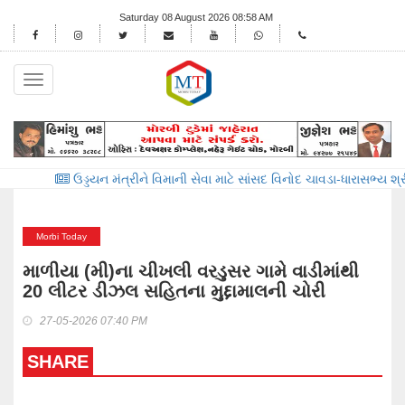
Saturday 08 August 2026 08:58 AM
Toggle
navigation
ડ્ડયન મંત્રીને વિમાની સેવા માટે સાંસદ વિનોદ ચાવડા-ધારાસભ્ય શ્રીમતિ માલત
Morbi Today
માળીયા (મી)ના ચીખલી વરડુસર ગામે વાડીમાંથી
20 લીટર ડીઝલ સહિતના મુદ્દામાલની ચોરી
27-05-2026 07:40 PM
SHARE