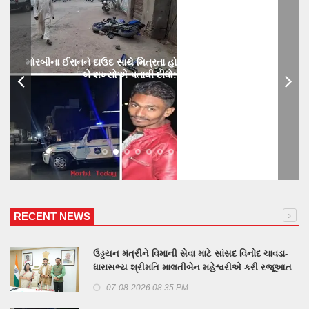
મોરબીના ઈરાનને દાઉદ સાથે મિત્રતા હોય છાતીમાં છરીનો ઘા ઝીકિને
બે શખ્સોએ પતાવી દીધો: ગુનો નોંધાયો
RECENT NEWS
ઉડ્ડયન મંત્રીને વિમાની સેવા માટે સાંસદ વિનોદ ચાવડા-
ધારાસભ્ય શ્રીમતિ માલતીબેન મહેશ્વરીએ કરી રજૂઆત
07-08-2026 08:35 PM