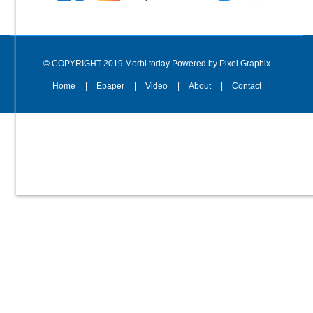
© COPYRIGHT 2019 Morbi today Powered by Pixel Graphix
Home
Epaper
Video
About
Contact