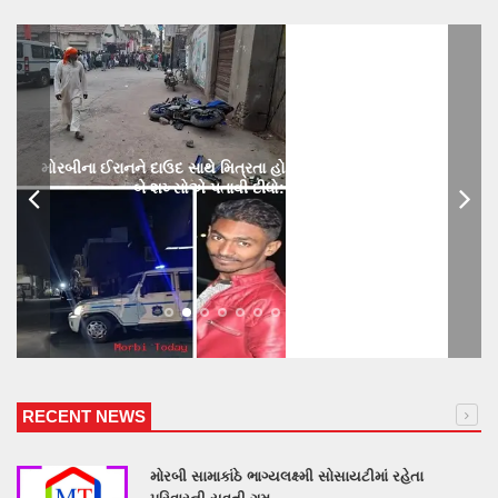
મોરબીના ઈરાનને દાઉદ સાથે મિત્રતા હોય છાતીમાં છરીનો ઘા ઝીકિને
બે શખ્સોએ પતાવી દીધો: ગુનો નોંધાયો
RECENT NEWS
મોરબી સામાકાંઠે ભાગ્યલક્ષ્મી સોસાયટીમાં રહેતા