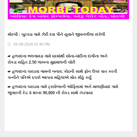
જીવનલીલા સંકેલી
વાંકાનેરના ગુંદાખડા ગામે રેતી ભરેલા ટ્રક ઉપર ચડીન
ઇલેક્ટ્રીક શોટ લાગતા મોત
07-08-2026 08:41 AM
દીના દાગીના અને
☛ વાંકાનેરમાં પેટમાં દુખાવો ઉપડતા સારવારમાં ખસેડ
ઉપડતા મોત નીપજ્યું
થે ફોન ઉપર વાત કરતી
કર્યું
☛ વાંકાનેરમાં મુખ્ય માર્ગો ઉપરના દબાણો હટાવતી પાલ
ાં અને માલણીયાદ ગામે
☛ વાંકાનેરના ચંદ્રપુરમાં સ્ટાર પ્લાઝાની 240 દુકાનો 
 ઝડપાયા
રોષ,ફાયર સેફટીના અભાવે કાર્યવાહી