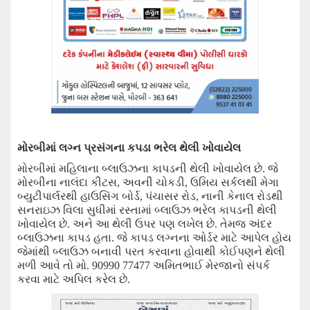
મોરબી
માં લગ્ન પ્રસંગના કપડા ભરેલ
થેલી ખોવાયેલ
મોરબીમાં
મહિલાના
બ્લાઉઝના કાપડની થેલી ખોવાયેલ છે. જે
મોરબીના નાલંદા કીટસ
,
અવની ચોકડી
,
ઉમિય સર્કલથી મેગા
બ્યુટીપાર્લરથી હાઉસિંગ બોર્ડ
,
પંચાસર રોડ
,
નાની કેનાલ રોડથી
સનરાઇઝ વિલા સુધીમાં રસ્તામાં બ્લાઉઝ ભરેલ કાપડની થેલી
ખોવાયેલ છે.
અને આ
થેલી ઉપર પ
ણ
લખેલ છે.
તેમજ
અંદર
બ્લાઉઝ
ના
કાપડ હતા. જે કાપડ લગ્નના ઓર્ડર માટે આપેલ હોય
જેમાંથી બ્લાઉઝ બનાવી પરત કરવાના હોવાથી કોઈપણને થેલી
મળી આવે તો મો.
90990 77477
અમિતભાઈ મેરજા
નો
સંપર્ક
કરવા
માટે
અપિલ
કરેલ છે.