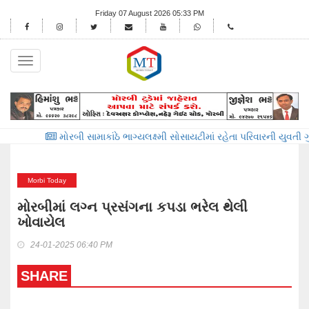
Friday 07 August 2026 05:33 PM
Toggle
navigation
મોરબી સામાકાંઠે ભાગ્યલક્ષ્મી સોસાયટીમાં રહેતા પરિવારની યુવતી ગુમ
હળવદના
Morbi Today
મોરબીમાં લગ્ન પ્રસંગના કપડા ભરેલ થેલી
ખોવાયેલ
24-01-2025 06:40 PM
SHARE