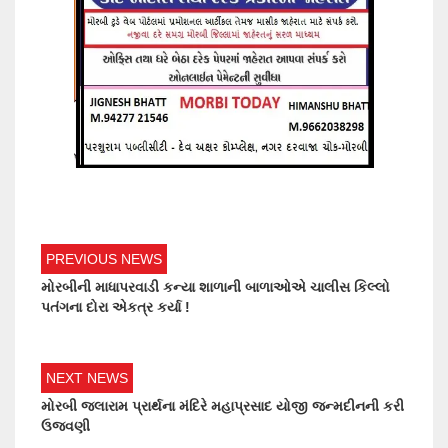
PREVIOUS NEWS
મોરબીની માધાપરવાડી કન્યા શાળાની બાળાઓએ ચાલીસ કિલ્લો
પતંગના દોરા એકત્ર કર્યા !
NEXT NEWS
મોરબી જલારામ પ્રાર્થના મંદિરે મહાપ્રસાદ યોજી જન્મદીનની કરી
ઉજવણી