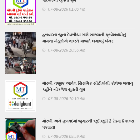
પરિવારની યુવતી ગુમ
07-08-2026 01:06 PM
હળવદના જુના દેવળીયા ગામે ભાજપની પ્રવેશબંધીનું
ગામના ખેડૂતોએ વાજતે ગાજતે લગાવ્યું બેનર
07-08-2026 10:56 AM
મોરબી નજીક આવેલ સિરામિક સીટીમાંથી કોલેજ જવાનુ
કહીને નીકળેલ યુવતી ગુમ
07-08-2026 10:10 AM
મોરબી અને હળવદમાં જુગારની જુદીજુદી 2 રેડમાં 6 શખ્સ
પકડાયા
07-08-2026 09:59 AM