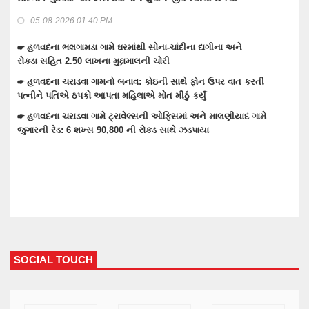
ઇલેક્ટ્રીક શોટ લાગતા મોત
07-08-2026 08:41 AM
☛ વાંકાનેરમાં પેટમાં દુખાવો ઉપાડતા સારવારમાં ખસેડાયેલ મહિલાને આંચકી
ઉપાડતા મોત નીપજ્યું
☛ વાંકાનેરમાં મુખ્ય માર્ગો ઉપરના દબાણો હટાવતી પાલિકા
☛ વાંકાનેરના ચંદ્રપુરમાં સ્ટાર પ્લાઝાની 240 દુકાનો સીલ : વેપારીઓમાં
રોષ,ફાયર સેફટીના અભાવે કાર્યવાહી
SOCIAL TOUCH