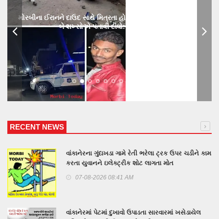
મોરબીના ઈરાનને દાઉદ સાથે મિત્રતા હોય છાતીમાં છરીનો ઘા ઝીકિને
બે શખ્સોએ પતાવી દીધો: ગુનો નોંધાયો
RECENT NEWS
વાંકાનેરના ગુંદાખડા ગામે રેતી ભરેલા ટ્રક ઉપર ચડીને કામ
કરતા યુવાનને ઇલેક્ટ્રીક શોટ લાગતા મોત
07-08-2026 08:41 AM
વાંકાનેરમાં પેટમાં દુખાવો ઉપાડતા સારવારમાં ખસેડાયેલ