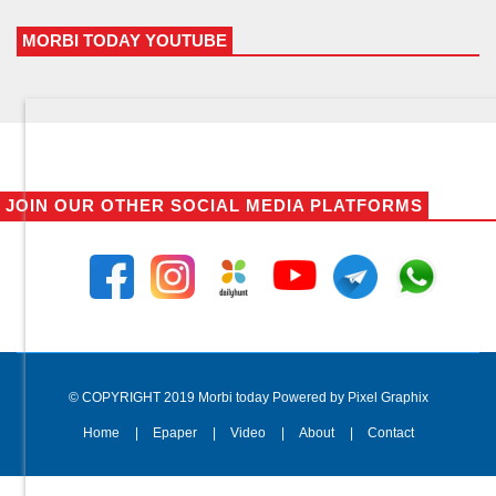
MORBI TODAY YOUTUBE
JOIN OUR OTHER SOCIAL MEDIA PLATFORMS
© COPYRIGHT 2019 Morbi today Powered by Pixel Graphix
Home
Epaper
Video
About
Contact