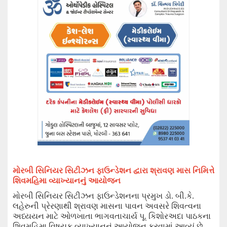
મોરબી સિનિયર સિટીઝન ફાઉન્ડેશન
દ્વારા
શ્રાવણ માસ નિમિત્તે
શિવમહિમા વ્યાખ્યાન
નું આયોજન
મોરબી સિનિયર સિટીઝન ફાઉન્ડેશનના પ્રમુખ ડો. બી.કે.
લહેરુની પ્રેરણાથી શ્રાવણ માસના પાવન અવસરે શિવત્વના
અધ્યયન માટે ઓળખાતા ભાગવતાચાર્ય પૂ. કિશોરઅદા પાઠકના
શિવમહિમા વિષયક વ્યાખ્યાનનું આયોજન કરવામાં આવ્યું છે.