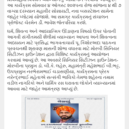
આ કાર્યક્રમ સોમવાર ૪ ઓગસ્ટ ૨૦૨૫ના રોજ સાંજના ૪ થી ૭
વાગ્યા દરમ્યાન મહાવીર સોસાયટી
,
નવા બસસ્ટેશન સામેના
જાહેર પ્લોટમાં યોજાશે. આ સમગ્ર કાર્યક્રમનું સંચાલન
પ્રોજેક્ટ ચેરમેન ર્ડો. ભાવેશ જેતપરિયા કરશે.
ધર્મ
,
શિવત્વ અને આધ્યાત્મિક ઊંડાણના વિષયો ઉપર પોતાની
આગવી સંગીતમયી શૈલીમાં વ્યાખ્યાન આપતા અને શિવત્વના
અધ્યયન માટે પ્રસિદ્ધ ભાગવતાચાર્ય પૂ. કિશોરઅદા પાઠકના
પ્રવચનથી શ્રાવણ માસની શોભા વધારવા માટે મોરબી સિનિયર
સિટીઝન ફાઉન્ડેશન દ્વારા વિશિષ્ટ કાર્યક્રમનું આયોજન
કરવામાં આવ્યું છે. આ અવસરે સિનિયર સિટીઝન ફાઉન્ડેશન-
મોરબીના પ્રમુખ ડો. બી.કે. લહેરુ
,
મહામંત્રી મહેશભાઈ બી.ભટ્ટ
,
ઉપપ્રમુખ નરભેરામભાઈ ચડાસણીયા
,
કાર્યક્રમના પ્રેરક
નરેન્દ્રભાઈ મહેતાએ સત્સંગી ભાવિકો તેમજ શહેરના તમામ
વડીલ નાગરિકો અને ધાર્મિક રસ ધરાવતા લોકોને વ્યાખ્યાનમાં
આવવા માટે જાહેર
આમંત્રણ
આપ્યું છે.