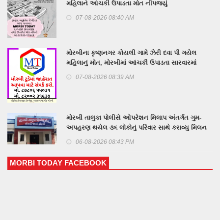
મહિલાને આંચકી ઉપાડતા મોત નીપજ્યું
07-08-2026 08:40 AM
મોરબીના કૃષ્ણનગર કોયલી ગામે ઝેરી દવા પી ગયેલ
મહિલાનું મોત, મોરબીમાં આંચકી ઉપાડતા સારવારમાં
ખસેડાયેલ આધેડ મહિલાનું મોત
07-08-2026 08:39 AM
મોરબી તાલુકા પોલીસે ઓપરેશન મિલાપ અંતર્ગત ગુમ-
અપહરણ થયેલ ૩૬ લોકોનું પરિવાર સાથે કરાવ્યુ મિલન
06-08-2026 08:43 PM
MORBI TODAY FACEBOOK