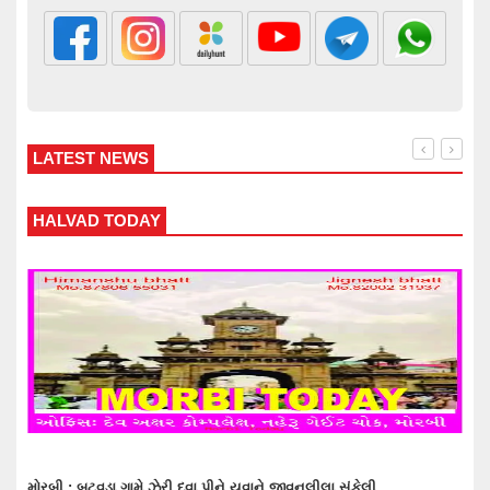
LATEST NEWS
WANKANER TODAY
વાંકાનેરના ગુંદાખડા ગામે રેતી ભરેલા ટ્રક ઉપર ચડીને કામ કરતા યુવાનને