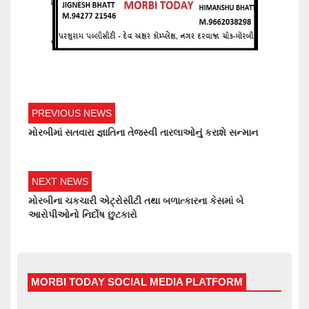
PREVIOUS NEWS
મોરબીમાં સતવારા જ્ઞાતિના તેજસ્વી તારલાઓનું કરાશે સન્માન
NEXT NEWS
મોરબીના ચકચારી એટ્રોસીટી તથા બળાત્કારના કેસમાં બે
આરોપીઓનો નિર્દોષ છુટકારો
MORBI TODAY SOCIAL MEDIA PLATFORM