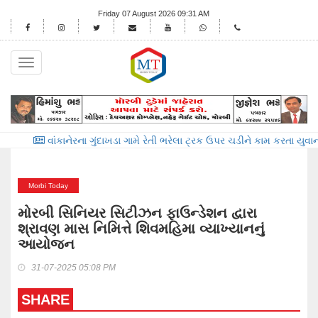
Friday 07 August 2026 09:31 AM
Toggle
navigation
ંકાનેરના ગુંદાખડા ગામે રેતી ભરેલા ટ્રક ઉપર ચડીને કામ કરતા યુવાનને ઇલેક્ટ્ર
Morbi Today
મોરબી સિનિયર સિટીઝન ફાઉન્ડેશન દ્વારા
શ્રાવણ માસ નિમિત્તે શિવમહિમા વ્યાખ્યાનનું
આયોજન
31-07-2025 05:08 PM
SHARE