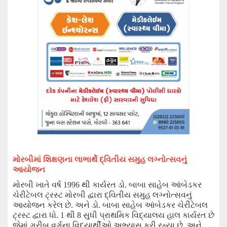
મોરબીમાં શિક્ષણના લાભાર્થે દ્વિતીય સમુહ લગ્નોત્સવનું
આયોજન
મોરબી ખાતે વર્ષ
1996
થી કાર્યરત ડો. બાબા સાહેબ આંબેડકર
ચેરીટેબલ ટ્રસ્ટ મોરબી દ્વારા દ્વિતીય સમુહ લગ્નોત્સવનું
આયોજન કરેલ છે.
અને
ડો. બાબા સાહેબ આંબેડકર ચેરીટેબલ
ટ્રસ્ટ દ્વારા ધો.
1
થી
8
સુધી પ્રાથમિક વિદ્યાલય હાલ કાર્યરત છે
જેમાં ગરીબ વર્ગના વિદ્યાર્થીઓ અભ્યાસ કરી રહ્યા છે.
અને