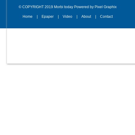
© COPYRIGHT 2019 Morbi today Powered by Pixel Graphix
Home
Epaper
Video
About
Contact