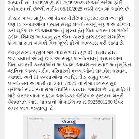
ભરવાની તા.
15/09/2025
થી
25/09/2025
છે અને
ભરેલા ફોર્મ
સ્વીકારવાની છેલ્લી તારીખ
05/10/2025
નક્કી કરવામાં આવેલ છે
ડોક્ટર બાબા સાહેબ આંબેડકર ચેરીટેબલ ટ્રસ્ટ દ્વારા આ પૂર્વે
પણ
15
કન્યાઓના પ્રથમ સમૂહ લગ્નોત્સવનું સફળ આયોજન
કરી ચૂકેલ છે. જે આયોજનનું મુખ્ય હેતુ પિતા વગરના બાળકોને
ફ્રીમાં શિક્ષણ આપવાનું હતું જેના કારણે હાલ ટ્રસ્ટ સંચાલિત
શાળામાં સાત બાળકો વિનામૂલ્યે ફીએ અભ્યાસ કરી રહ્યા છે.
આ
ટ્રસ્ટના પ્રમુખ જમનાદાસભાઈ ટપુભાઈ પરમાર દ્વારા
જણાવવામાં આવ્યું છે કે આ સમૂહ લગ્નોત્સવનું પ્રથમ લાભ
પિતા વગરની કન્યાઓને આપવામાં આવશે ત્યારબાદ અનુસૂચિત
જાતિના અન્ય ગરીબ પરિવારની કન્યાઓનો સમાવેશ કરવામાં
આવશે.
અને
11
કન્યાઓના આ દ્રિતીય સમુહ લગ્ન
લગ્નોત્સવ આગામી તા.
23/11/2025
ના રોજ માગસર સુદ
ત્રીજને રવિવારના રોજ નિર્ધારિત કરવામાં આવેલ છે. વધુ માહિતી
માટે ડોક્ટર બાબા સાહેબ આંબેડકર ચેરીટેબલ ટ્રસ્ટના મંત્રી
કેશવલાલ આર. ચાવડાનો મોબાઈલ નંબર
9925801260
ઉ
પર
સંપર્ક
કરવા જણાવ્યુ છે.