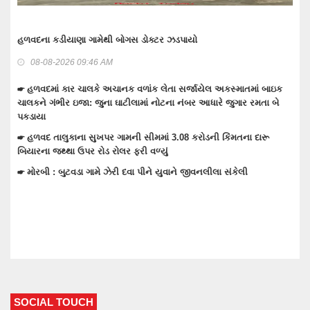
વાંકાનેર બાઉન્ડ્રી નજીકથી 1.93 કરોડનો દારૂ-બિયર ભરેલ ટ્રક પકડવા
ગુનામાં 5 મહિને 3 આરોપી પકડાયા: રિમાન્ડ લેવા તજવીજ
08-08-2026 09:30 AM
માં બાઇક
રમતા બે
☛ તેરા તુજકો અર્પણ: વાંકાનેર સિટી પોલીસે રોકડ, મોબાઈલ અને બાઇક
સહિત લાખોનો મુદામાલ અરજદારોને પરત કર્યો
 દારૂ
☛ વાંકાનેરના ગુંદાખડા ગામે રેતી ભરેલા ટ્રક ઉપર ચડીને કામ કરતા યુવા
ઇલેક્ટ્રીક શોટ લાગતા મોત
☛ વાંકાનેરમાં પેટમાં દુખાવો ઉપડતા સારવારમાં ખસેડાયેલ મહિલાને આંચક
ઉપડતા મોત નીપજ્યું
SOCIAL TOUCH