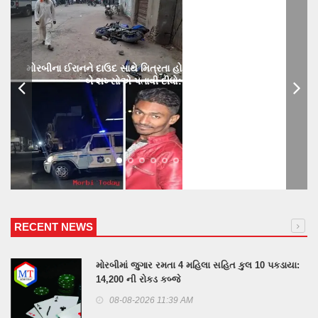
મોરબીના ઈરાનને દાઉદ સાથે મિત્રતા હોય છાતીમાં છરીનો ઘા ઝીકિને
બે શખ્સોએ પતાવી દીધો: ગુનો નોંધાયો
RECENT NEWS
મોરબીમાં જુગાર રમતા 4 મહિલા સહિત કુલ 10 પકડાયા:
14,200 ની રોકડ કબ્જે
08-08-2026 11:39 AM