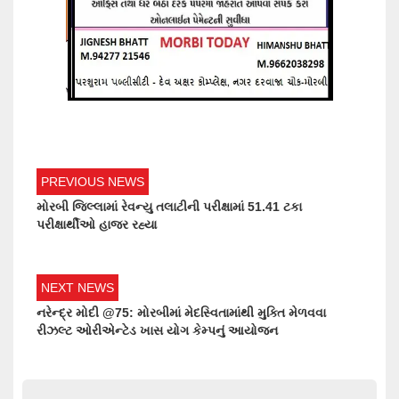
PREVIOUS NEWS
મોરબી જિલ્લામાં રેવન્યુ તલાટીની પરીક્ષામાં 51.41 ટકા
પરીક્ષાર્થીઓ હાજર રહ્યા
NEXT NEWS
નરેન્દ્ર મોદી @75: મોરબીમાં મેદસ્વિતામાંથી મુક્તિ મેળવવા
રીઝલ્ટ ઓરીએન્ટેડ ખાસ યોગ કેમ્પનું આયોજન