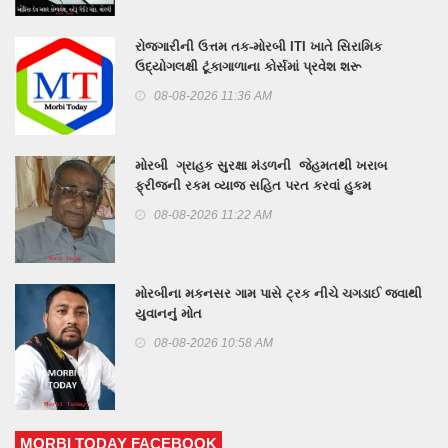
રોજગારીની ઉત્તમ તક-મોરબી ITI ખાતે સિરામિક
ઉદ્યોગલક્ષી ટૂંકાગાળાના કોર્સમાં પ્રવેશ શરૂ
08-08-2026 11:36 AM
મોરબી ગ્રાહક સુરક્ષા મંડળની જેહમતથી ખરાબ
ફ્રીજની રકમ વ્યાજ સહિત પરત કરવાં હુકમ
08-08-2026 11:22 AM
મોરબીના મકનસર ગામ પાસે ટ્રક નીચે ચગડાઈ જવાથી
યુવાનનું મોત
08-08-2026 10:58 AM
MORBI TODAY FACEBOOK