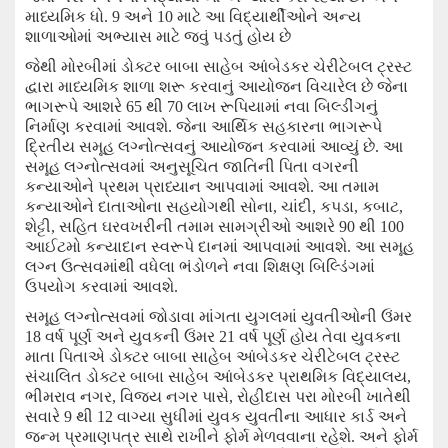
માધ્યમિક ધો.
9
અને
10
માટે આ વિદ્યાર્થીઓને અન્ય
શાળાઓમાં અભ્યાસ
માટે
જવું પડતું હોય છે
જેથી મોરબીમાં
ડોક્ટર બાબા સાહેબ આંબેડકર ચેરીટેબલ ટ્રસ્ટ
દ્વારા માધ્યમિક શાળા શરૂ કરવાનું આયોજન વિચારેલ છે જેના
ભાગરૂપે આશરે
65
થી
70
લાખ રૂપિયામાં નવા બિલ્ડીંગનું
નિર્માણ કરવામાં આવશે. જેના આર્થિક સહકારના ભાગરૂપે
દ્રિતીય સમૂહ લગ્નોત્સવનું આયોજન કરવામાં આવ્યું છે. આ
સમૂહ લગ્નોત્સવમાં અનુસૂચિત જાતિની પિતા વગરની
કન્યાઓને પ્રથમ પ્રાધ્યાન આપવામાં આવશે. આ તમામ
કન્યાઓને દાતાઓના સહયોગથી સોના
,
ચાંદી
,
કપડા
,
કબાટ
,
શેટ્ટી
,
સહિત ઘરવખરીની તમામ સામગ્રીઓ આશરે
90
થી
100
આઈટમો કન્યાદાન સ્વરૂપે દાનમાં આપવામાં આવશે. આ સમૂહ
લગ્ન ઉત્સવમાંથી વધેલા ભંડોળને નવા શિક્ષણ બિલ્ડિંગમાં
ઉપયોગ કરવામાં આવશે.
સમૂહ લગ્નોત્સવમાં જોડાવા માંગતા યુગલમાં યુવતીઓની ઉંમર
18
વર્ષ પૂર્ણ અને યુવકની ઉંમર
21
વર્ષ પૂર્ણ હોય તેવા યુવકના
માતા પિતાએ ડોક્ટર બાબા સાહેબ આંબેડકર ચેરીટેબલ ટ્રસ્ટ
સંચાલિત ડોક્ટર બાબા સાહેબ આંબેડકર પ્રાથમિક વિદ્યાલય
,
ભીમરાવ નગર
,
વિજય નગર પાસે
,
રોહીદાસ પરા મોરબી ખાતેથી
સવારે
9
થી
12
વાગ્યા સુધીમાં યુવક યુવતીના આધાર કાર્ડ અને
જન્મ પ્રમાણપત્ર સાથે રાખીને ફોર્મ મેળવવાના રહેશે.
અને
ફોર્મ