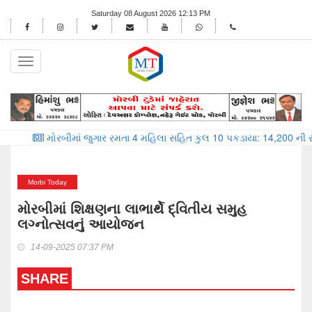
Saturday 08 August 2026 12:13 PM
Toggle
navigation
રબીમાં જુગાર રમતા 4 મહિલા સહિત કુલ 10 પકડાયા: 14,200 ની રોકડ કબ્જે
Morbi Today
મોરબીમાં શિક્ષણના લાભાર્થે દ્વિતીય સમુહ
લગ્નોત્સવનું આયોજન
14-09-2025 07:37 PM
SHARE