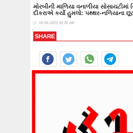
મોરબીની માળિયા વનાળીયા સોસાયટીમાં રિ
દીકરાએ કર્યો હુમલો: પથ્થર-નળિયાના છૂટા
06-06-2025 09:36 AM
SHARE