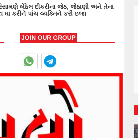
સામણે બેઠેલ દીકરીના જેઠ, જેઠાણી અને તેના
 ઘા કરીને પાંચ વ્યક્તિને કરી ઇજા
JOIN OUR GROUP