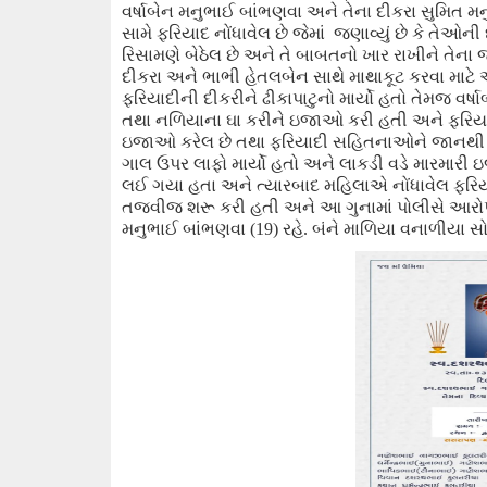
વર્ષાબેન મનુભાઈ બાંભણવા અને
તેના દીકરા
સુમિત મન
સામે ફરિયાદ નોંધાવે
લ
છે જેમાં જણાવ્યું છે કે તેઓન
રિસામણે
બેઠેલ છે અને તે
બાબતનો ખા
ર
રાખીને
તેના 
દીકરા
અને ભાભી હેતલબેન
સાથે માથાકૂટ કરવા માટ
ફરિયાદીની દીકરીને
ઢીકાપાટુ
નો
માર્યો હતો તેમજ વર્ષ
તથા નળિયાના ઘા કરીને
ઇ
જાઓ કરી હતી અને ફરિય
ઇજાઓ કરેલ છે તથા ફરિયાદી સહિતનાઓને જાનથી 
ગાલ ઉપર લા
ફો માર્યો હતો અને
લાકડી વડે મારમારી 
લઈ ગયા હતા અને ત્યારબાદ મહિલાએ નોંધાવેલ ફરિય
તજવીજ શરૂ કરી હતી અને આ ગુનામાં પોલીસે આરોપી
મનુભાઈ બાંભણવા (19) રહે.
બંને
માળિયા વનાળીયા સ