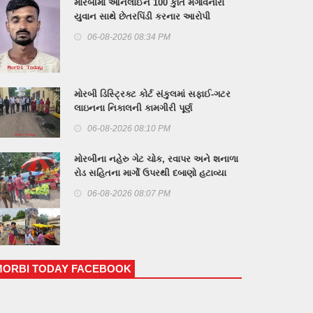
મોરબીમાં ઓનલાઈન 100 કુર્તિ મંગાવનારા
યુવાન સાથે છેતરપિંડી કરનાર આરોપી
સુરતમાંથી ઝડપાયો
06-08-2026 08:34 PM
મોરબી ડિસ્ટ્રિક્ટ કોર્ટ સંકુલમાં સફાઈ-ગટર
લાઇનના નિકાલની કામગીરી પૂર્ણ
06-08-2026 08:10 PM
મોરબીના નહેરુ ગેટ ચોક, રવાપર અને શનાળા
રોડ સહિતના માર્ગો ઉપરથી દબાણો હટાવ્યા
06-08-2026 08:07 PM
MORBI TODAY FACEBOOK