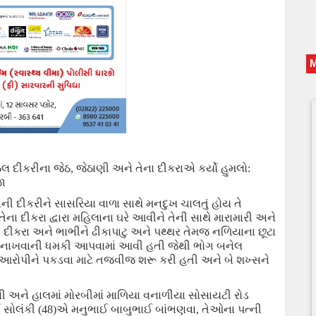
ઠેલ દીકરીના જેઠ
, જેઠાણી અને તેના દીકરાએ કર્યો હુમલો:
જા
ની દીકરી
ને
સાસરિયા વાળા સાથે
મનદુખ
ચાલતું હોય
તે
તેના દીકરા
દ્વારા
મહિલાના ઘરે આવીને તેની સાથે
મારામારી અને
,
દીકરા અને
ભાભીને
ઢીકાપાટુ
અને પથ્થર
તેમજ
નળિયાના છૂટા
 નાખવાની ધમકી આપવામાં
આવી હતી જેથી
ભોગ બનેલ
ી આરોપીને પકડવા માટે
તજવીજ
શરૂ
કરી હતી અને બે શખ્સને
સી અને હાલમાં મોરબીમાં માળિયા વનાળીયા સોસાયટી રોડ
 સોલંકી (
48
)
એ
મનુભાઈ બાબુભાઈ બાંભણવા
,
તેઓના પત્ની