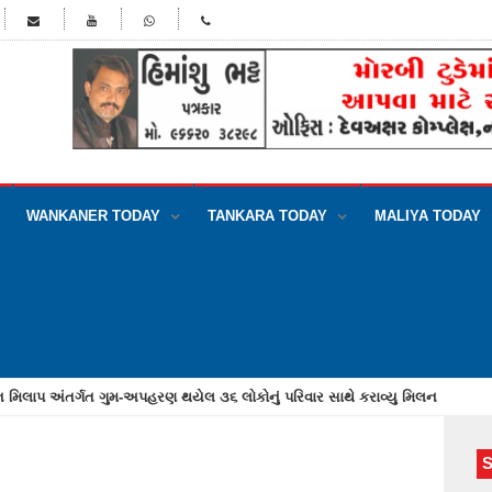
WANKANER TODAY
TANKARA TODAY
MALIYA TODAY
મંગાવનારા યુવાન સાથે છેતરપિંડી કરનાર આરોપી સુરતમાંથી ઝડપાયો