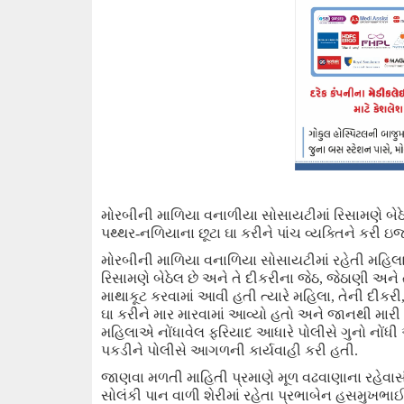
મોરબીની
માળિયા વનાળીયા સોસાયટી
માં રિસામણે બે
પથ્થર-નળિયાના છૂટા ઘા
કરીને પાંચ વ્યક્તિને કરી ઇ
મોરબીની માળિયા
વનાળિયા
સોસાયટીમાં રહે
તી
મહિલા
રિસામણે
બેઠેલ
છે અને તે
દીકરીના જેઠ
,
જેઠાણી અને
માથાકૂટ કરવામાં આવી હતી ત્યારે મહિલા
,
તેની દીકરી
ઘા કરીને માર મારવામાં
આવ્યો હતો અને
જાનથી મારી
મહિલા
એ
નોંધાવેલ ફરિયાદ આધારે પોલીસે ગુનો નોંધ
પકડીને પોલીસે આગળની કાર્યવાહી કરી હતી.
જાણવા મળતી
માહિતી
પ્રમાણે મૂળ વઢવાણાના રહેવા
સોલંકી પાન
વાળી
શેરીમાં રહેતા પ્રભાબેન હસમુખભાઈ