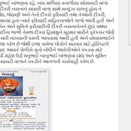
ુભાઈ બાંભણવા રહે. બધા માળિયા વનાળીયા સોસાયટી વાળા
ી દીકરી નયનાને સાસરી વાળા સાથે
મનદુખ
ચાલતું હોય તે
જેઠ
, જેઠાણી અને તેનો દીકરો
ફરિયાદી તથા તેઓની દીકરી
,
ે આવ્યા હતા ત્યારે ફરિયાદી સહિતનાઓને
ગાળો આપી હતી અને
ાબેન અને સુમિત્તે ફરીયાદીની દીકરી નયનાબેનને છૂટા પથ્થર
ાદીના ભાભી તેમજ
દીકરા
હિમાંશુને મૂઢમાર મારીને
ફ્રેકચર
જેવી
મારી નાખવાની ધમકી આપવામાં આવી હતી અને વશરામભાઈને
ઇજા કરેલ છે જેથી ઇજા પામેલા
લોકોને
સારવાર માટે હોસ્પિટ
લે
ાદ આધારે પોલીસે ગુનો
નોંધીને આરોપીઓને પકડવા માટે
 મહેશ ઉર્ફે
મનુભાઈ બાબુભાઈ બાંભણવા (46) અને સુમિત
ોસાયટી વાળા
ને પકડીને આગળની કાર્યવાહી કરેલ છે.