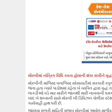
મોરબીમાં
તાંત્રિક વિધિ કરતા હોવાની શંકા રાખીને
વૃદ્
મોરબી
ની
માળિયા
વનાળિયા
સોસાયટીમાં સરકારી સ્કૂલ
જતા
હતા ત્યારે
પાડોશમાં રહેતા
બે
વ્યક્તિ દ્વારા વૃદ્
લાકડીઓ વડે માર મારીને
જાનથી
મારી નાખવાની ધમકી
બાદ
બે
શખ્સની સામે મોરબી
બી ડિવિઝન પોલીસ સ્ટેશ
કાર્યવાહી હાથ ધરી છે.
જાણવા મળતી
માહિતી મુજબ
મોરબીમાં આવેલ માળી