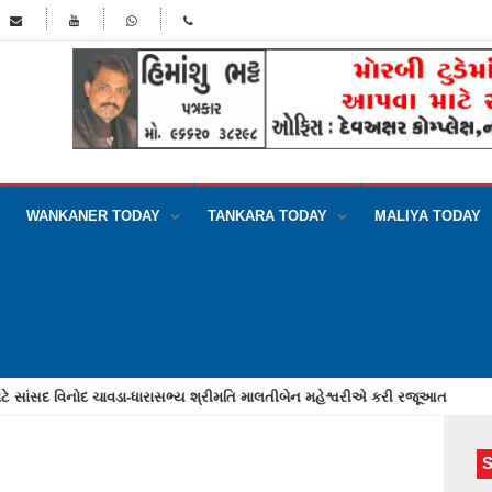
WANKANER TODAY
TANKARA TODAY
MALIYA TODAY
થી 10 પાડાને કતલખાને લઈ જતાં વાહન સાથે બે શખ્સને ગૌરક્ષકોએ પકડાયા