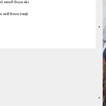
ાને આંચકી ઉપડતા મોત
☛ માળીય
ડમ્પર 
મુસાફર
ખ્ય માર્ગો ઉપરના દબાણો
☛ માળીય
એસટીની