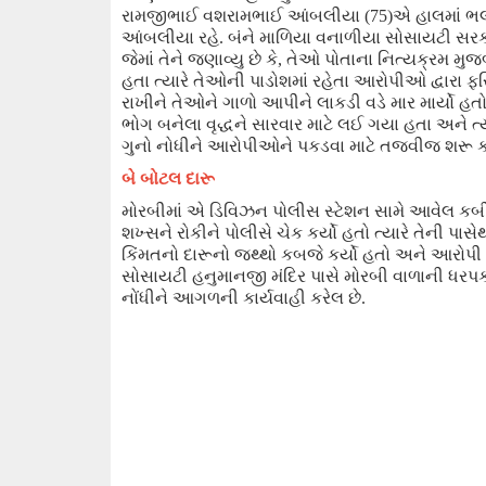
રામજીભાઈ વશરામભાઈ આંબલીયા (
75
)
એ હાલમાં ભ
આંબલીયા રહે. બંને માળિયા વનાળીયા સોસાયટી સરકારી
જેમાં તેને
જણાવ્યુ છે કે
,
તેઓ પોતાના નિત્યક્રમ મુજ
હતા ત્યારે તેઓની પાડોશમાં રહેતા આરોપીઓ દ્વારા ફરિ
રાખીને તેઓને ગાળો આપીને લાકડી વડે માર માર્યો હત
ભોગ બનેલા વૃદ્ધને સારવાર માટે લઈ ગયા હતા
અને
ત
ગુનો નોધીને આરોપીઓને પકડવા માટે
તજવીજ
શરૂ ક
બે બોટલ દારૂ
મોરબીમાં એ
ડિવિઝન
પોલીસ સ્ટેશન સામે આવેલ કબીર
શખ્સને
રોકીને પોલીસે ચેક
કર્યો હતો ત્યારે
તેની પાસેથ
કિંમતનો દારૂનો જથ્થો કબજે કર્યો હતો અને આરો
સોસાયટી હનુમાનજી મંદિર પાસે મોરબી વાળાની ધરપ
નોંધીને આગળની કાર્યવાહી કરેલ છે.