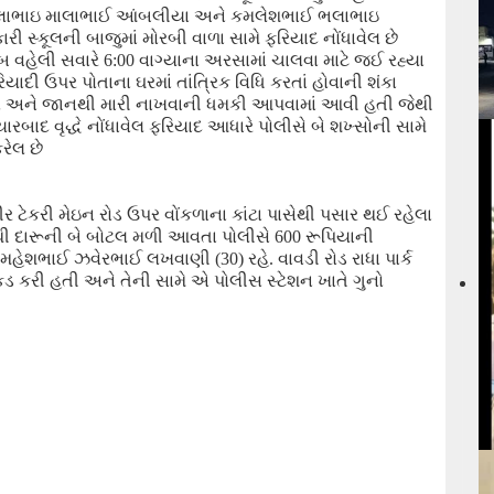
લાભાઇ માલાભાઈ આંબલીયા અને કમલેશભાઈ ભલાભાઇ
 સ્કૂલની બાજુમાં મોરબી વાળા સામે ફરિયાદ નોંધાવેલ છે
બ વહેલી સવારે
6:00
વાગ્યાના અરસામાં ચાલવા માટે જઈ રહ્યા
યાદી ઉપર પોતાના ઘરમાં તાંત્રિક વિધિ કરતાં હોવાની શંકા
ો
અને જાનથી
મારી નાખવાની ધમકી
આપવામાં આવી હતી જેથી
્યારબાદ વૃદ્ધે નોંધાવેલ ફરિયાદ આધારે પોલીસે બે શખ્સોની સામે
રેલ છે
 ટેકરી મે
ઇ
ન રોડ ઉપર
વોંકળા
ના કાંટા પાસેથી પસાર થઈ રહેલા
ી દારૂ
ની
બે બોટલ મળી આવતા પોલીસે
600
રૂપિયાની
પી મહેશભાઈ ઝવેરભાઈ લખવાણી (
30
)
રહે. વાવડી રોડ રાધા પાર્ક
કડ કરી હતી
અને
તેની સામે એ પોલીસ સ્ટેશન ખાતે
ગુનો