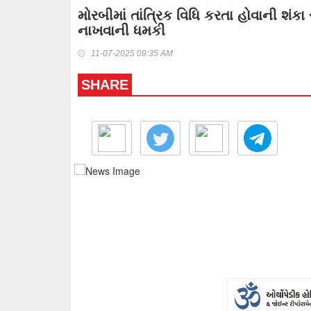
મોરબીમાં તાંત્રિક વિધિ કરતા હોવાની શંકા 
નાખવાની ધમકી
11-07-2025 09:35 AM
SHARE