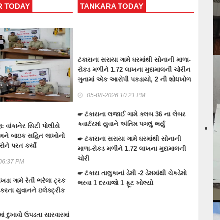
 TODAY
TANKARA TODAY
MALI
ટંકારાના સરાયા ગામે ઘરમાંથી સોનાની માળા-
રોકડ મળીને 1.72 લાખના મુદામાલની ચોરીન
ગુનામાં એક આરોપી પકડાયો, 2 ની શોધખોળ
05-08-2026 10:21 PM
☛ ટંકારાના લજાઈ ગામે ક્લબ 36 ના લેબર
કવાર્ટરમાં યુવાને અંતિમ પગલું ભર્યું
: વાંકાનેર સિટી પોલીસે
માળીયા 
અને બાઇક સહિત લાખોનો
અસરગ્ર
☛ ટંકારાના સરાયા ગામે ઘરમાંથી સોનાની
ોને પરત કર્યો
કંપની
માળા-રોકડ મળીને 1.72 લાખના મુદામાલની
ચોરી
06:37 PM
03-
☛ ટંકારા તાલુકાનાં ડેમી -2 ડેમમાંથી ચેકડેમો
દાખડા ગામે રેતી ભરેલા ટ્રક
☛ હળવદ
ભરવા 1 દરવાજો 1 ફૂટ ખોલ્યો
કરતા યુવાનને ઇલેક્ટ્રીક
સવારી 
અકસ્માત
યુવાનનુ
ટમાં દુખાવો ઉપડતા સારવારમાં