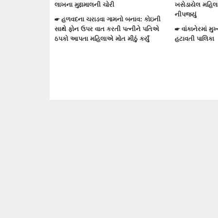
ચેરમેનનું પરશુરામ
લાખના મુદ્દામાલની ચોરી
ખસેડાયેલ મહિલ
ન્માન
નીપજ્યું
☛ હળવદના ચરાડવા ગામનો બનાવ: કોઇની
 ઔદ્યોગિક ભરતી
સાથે ફોન ઉપર વાત કરતી પત્નીને પતિએ
☛ વાંકાનેરમાં મુ
ઠપકો આપતા મહિલાએ મોત મીઠું કર્યું
હટાવતી પાલિકા