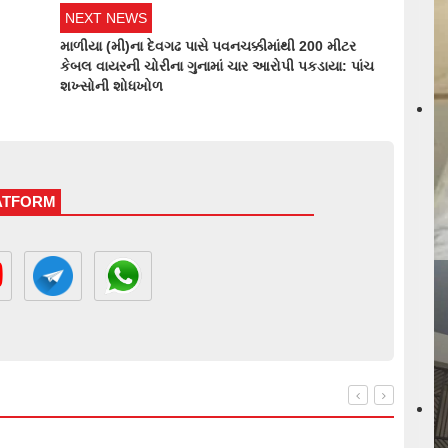
NEXT NEWS
માળીયા (મી)ના દેવગઢ પાસે પવનચક્કીમાંથી 200 મીટર
કેબલ વાયરની ચોરીના ગુનામાં ચાર આરોપી પકડાયા: પાંચ
શખ્સોની શોધખોળ
LATFORM