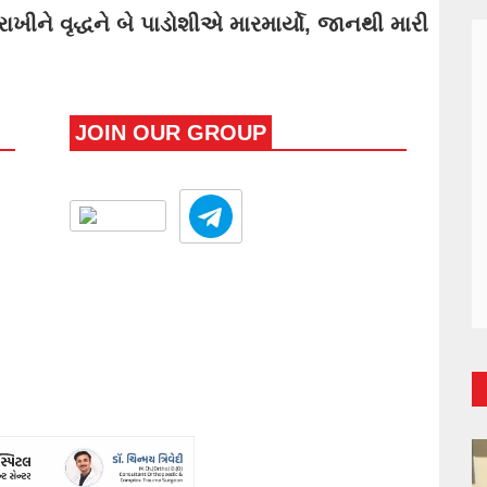
રાખીને વૃદ્ધને બે પાડોશીએ મારમાર્યો, જાનથી મારી
JOIN OUR GROUP