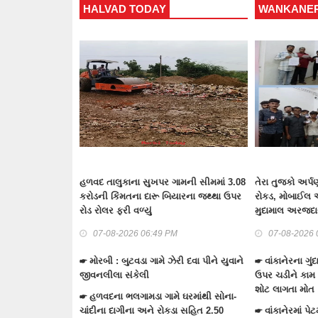
HALVAD TODAY
WANKANER
ેવા માટે સાંસદ
હળવદ તાલુકાના સુખપર ગામની સીમમાં 3.08
તેરા તુજકો અર્પણ
્રીમતિ માલતીબેન
કરોડની કિંમતના દારૂ બિયારના જથ્થા ઉપર
રોકડ, મોબાઈલ 
રોડ રોલર ફરી વળ્યું
મુદામાલ અરજદાર
M
07-08-2026 06:49 PM
07-08-2026 
કડી પાસેથી 10
☛ મોરબી : બુટવડા ગામે ઝેરી દવા પીને યુવાને
☛ વાંકાનેરના ગું
ં વાહન સાથે બે
જીવનલીલા સંકેલી
ઉપર ચડીને કામ 
યા
શોટ લાગતા મોત
☛ હળવદના ભલગામડા ગામે ઘરમાંથી સોના-
બ્રહ્મસમાજના
ચાંદીના દાગીના અને રોકડા સહિત 2.50
☛ વાંકાનેરમાં પે