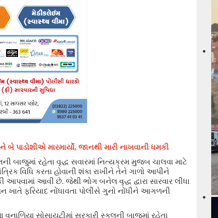
ધને બે પાડોશીએ મારમાર્યો
, જાનથી મારી નાખવાની ધમકી
ની બાજુમાં રહેતા વૃદ્ધ સવારમાં નિત્યક્રમ મુજબ ચાલવા માટે
ધ તાંત્રિક વિધિ કરતા હોવાની શંકા રાખીને તેને ગાળો આપીને
 આપવામાં આવી છે. જેથી ભોગ બનેલ વૃદ્ધ દ્વારા સારવાર
લીધા
ન ખાતે ફરિયાદ નોંધાવતા પોલી
સે ગુનો નોંધીને
આગળની
યા
વનાળિયા
સોસાયટીમાં સરકારી સ્કૂલની બાજુમાં રહેતા