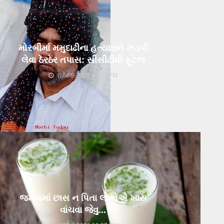
ા (મી)ના ખીરાઈ ગામના પાટિયા પાસે
પાછળ એસટીની બસ ઘૂસી જતાં 5
ોને ઇજા
ા (મી)ના જુના ઘાટીલા ગામ પાસે
મોરબીમાં મમુદાઢીના હત્યારાને ઝડપી
 બસ રોડ સાઈડના ખાડામાં ફસાઈ !
લેવા ઠેરઠેર તપાસ: સીસીટીવી ફૂટેજ
કબજે કર્યા
07-08-2026 10:37 PM
જમવામાં છાસ ન પિતા લોકોએ ખાસ
વાંચવા જેવુ...