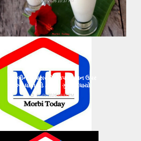
07-08-2026 10:37 PM
મોરબીના પંચાસર રોડ ઉપર યુવાન ઉપર
છરી-ધોકા વડે હુમલો, ગુનો નોંધાયો
07-08-2026 10:37 PM