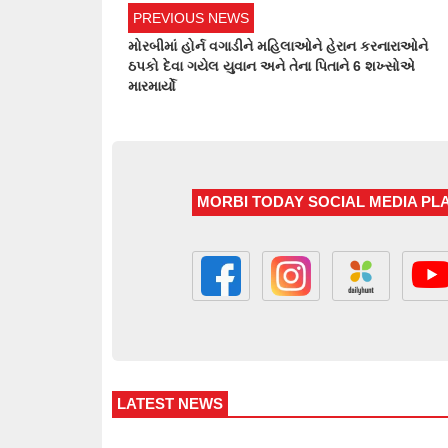
PREVIOUS NEWS
મોરબીમાં હોર્ન વગાડીને મહિલાઓને હેરાન કરનારાઓને
ઠપકો દેવા ગયેલ યુવાન અને તેના પિતાને 6 શખ્સોએ
મારમાર્યો
MORBI TODAY SOCIAL MEDIA P
LATEST NEWS