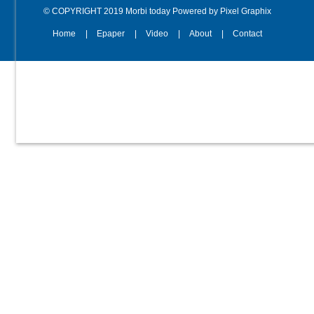
© COPYRIGHT 2019 Morbi today Powered by Pixel Graphix
Home
Epaper
Video
About
Contact