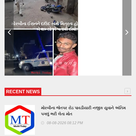
મોરબીના ઈરાનને દાઉદ સાથે મિત્રતા હોય છાતીમાં છરીનો ઘા ઝીકિને
બે શખ્સોએ પતાવી દીધો: ગુનો નોંધાયો
RECENT NEWS
મોરબીના જેતપર રોડ પાવડીયારી નજીક યુવાને અંતિમ
પગલું ભરી લેતા મોત
08-08-2026 08:12 PM