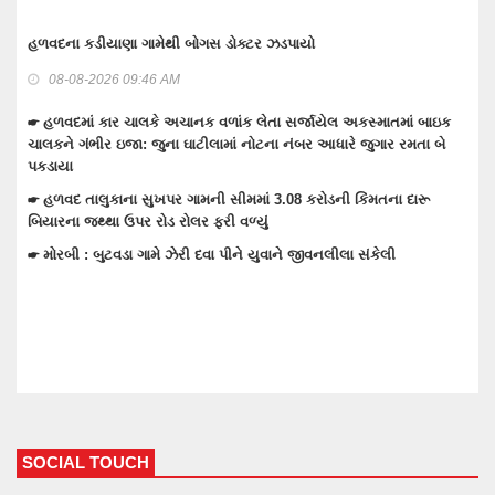
વાંકાનેર બાઉન્ડ્રી નજીકથી 1.93 કરોડનો દારૂ-બિયર ભરેલ ટ્રક પકડવાના
ગુનામાં 5 મહિને 3 આરોપી પકડાયા: રિમાન્ડ લેવા તજવીજ
08-08-2026 09:30 AM
ં બાઇક
મતા બે
☛ તેરા તુજકો અર્પણ: વાંકાનેર સિટી પોલીસે રોકડ, મોબાઈલ અને બાઇક
સહિત લાખોનો મુદામાલ અરજદારોને પરત કર્યો
ારૂ
☛ વાંકાનેરના ગુંદાખડા ગામે રેતી ભરેલા ટ્રક ઉપર ચડીને કામ કરતા યુવાનન
ઇલેક્ટ્રીક શોટ લાગતા મોત
☛ વાંકાનેરમાં પેટમાં દુખાવો ઉપડતા સારવારમાં ખસેડાયેલ મહિલાને આંચકી
ઉપડતા મોત નીપજ્યું
SOCIAL TOUCH