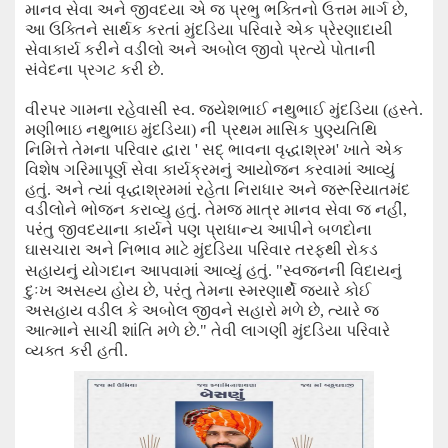
માનવ સેવા અને જીવદયા એ જ પ્રભુ ભક્તિનો ઉત્તમ માર્ગ છે
,
આ ઉક્તિને સાર્થક કરતાં મુંદડિયા પરિવારે એક પ્રેરણાદાયી
સેવાકાર્ય કરીને વડીલો અને અબોલ જીવો પ્રત્યે પોતાની
સંવેદના પ્રગટ કરી છે.
વીરપર ગામના રહેવાસી
સ્વ. જયેશભાઈ નથુભાઈ મુંદડિયા (હસ્તે.
મણીભાઇ નથુભાઇ મુંદડિયા) ની પ્રથમ માસિક પુણ્યતિથિ
નિમિત્તે તેમના પરિવાર દ્વારા
'
સદ્ ભાવના વૃદ્ધાશ્રમ
'
ખાતે એક
વિશેષ ગરિમાપૂર્ણ સેવા કાર્યક્રમનું આયોજન કરવામાં આવ્યું
હતું.
અને ત્યાં
વૃદ્ધાશ્રમમાં
રહેતા
નિરાધાર અને જરૂરિયાતમંદ
વડીલોને ભોજન
કરાવ્યુ હતું. તેમજ
માત્ર માનવ સેવા જ નહીં
,
પરંતુ જીવદયાના કાર્યને પણ પ્રાધાન્ય
આપીને
બળદોના
ઘાસચારા અને નિભાવ માટે મુંદડિયા પરિવાર તરફથી રોકડ
સહાયનું યોગદાન આપવામાં આવ્યું હતું.
"
સ્વજનની વિદાયનું
દુઃખ અસહ્ય હોય છે
,
પરંતુ તેમના સ્મરણાર્થે જ્યારે કોઈ
અસહાય વડીલ કે અબોલ જીવને સહારો મળે છે
,
ત્યારે જ
આત્માને સાચી શાંતિ મળે છે.
"
તેવી લાગણી
મુંદડિયા પરિવા
રે
વ્યક્ત કરી હતી.