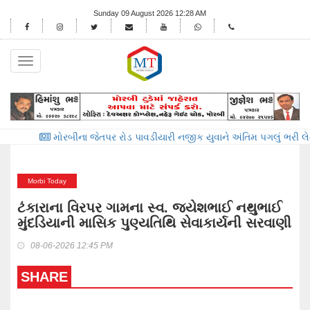
Sunday 09 August 2026 12:28 AM
Toggle
navigation
ોરબીના જેતપર રોડ પાવડીયારી નજીક યુવાને અંતિમ પગલું ભરી લેતા મોત
મોર
Morbi Today
ટંકારાના વિરપર ગામના સ્વ. જયેશભાઈ નથુભાઈ
મુંદડિયાની માસિક પુણ્યતિથિ સેવાકાર્યની સરવાણી
08-06-2026 12:45 PM
SHARE