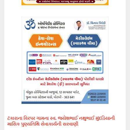
ટંકારાના
વિરપર
ગામના
સ્વ. જયેશભાઈ નથુભાઈ મુંદડિયાની
માસિક પુણ્યતિથિ સેવાકાર્ય
ની સરવાણી