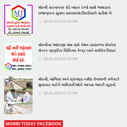
મોરબી સરતાનપર રોડે બાઇક ટેમ્પો સાથે અથડાતા
ઇજાગ્રસ્ત યુવાન સારવારમાં:દીઘડીયાને વાડીમાં બે
બાળકોને ઇલે. શોર્ટ લાગ્યો
08-08-2026 07:26 PM
મોરબીના આંદરણા ગામ પાસે કેશવ કાયાકલ્પ વેલનેસ
સેન્ટર પ્રાકૃતિક ચિકિત્સા કેન્દ્ર ખાતે સર્વરોગ નિદાન
કેમ્પનું આયોજન
08-08-2026 05:29 PM
મોરબી, માળિયા અને ધ્રાંગધ્રા નર્મદા કેનાલની કલેક્ટરે
મુલાકાત લઈને અધિકારીઓને આપ્યા જરૂરી સૂચનો
08-08-2026 05:12 PM
MORBI TODAY FACEBOOK