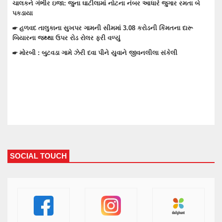
બે
☛ તેરા તુજકો અર્પણ: વાંકાનેર સિટી પોલીસે રોકડ, મોબાઈલ અને બાઇક
સહિત લાખોનો મુદામાલ અરજદારોને પરત કર્યો
☛ વાંકાનેરના ગુંદાખડા ગામે રેતી ભરેલા ટ્રક ઉપર ચડીને કામ કરતા યુવાનને
ઇલેક્ટ્રીક શોટ લાગતા મોત
☛ વાંકાનેરમાં પેટમાં દુખાવો ઉપડતા સારવારમાં ખસેડાયેલ મહિલાને આંચકી
ઉપડતા મોત નીપજ્યું
SOCIAL TOUCH