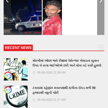
RECENT NEWS
મોરબીમાં ઓછા ભાવે રીક્ષામાં પેસેન્જર બેસાડતા યુવાન
ઉપર બે સગા ભાઈઓએ છરી અને ધોકા વડે કર્યો હુમલો
09-08-2026 11:38 AM
ટંકારામાં રહેણાંક મકાનમાંથી દાગીના રોકડ મળી 98
હજારથી વધુની ચોરી
09-08-2026 11:37 AM