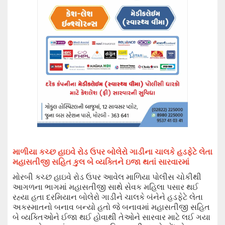
માળીયા કચ્છ હાઇવે રોડ ઉપર બોલેરો ગાડીના ચાલકે હડફેટે લેતા
મહા
સતીજી
સહિત કુલ બે વ્યક્તિને ઇજા
થતાં સારવારમાં
મોરબી કચ્છ હાઇવે રોડ ઉપર આવેલ માળિયા પોલીસ ચોકીથી
આગળના ભાગમાં મહાસતીજી સાથે સેવક મહિલા પસાર થઈ
રહ્યા હતા દરમિયાન બોલેરો ગાડીને ચાલકે બંનેને હડફેટે લેતા
અકસ્માત
નો
બનાવ
બન્યો હતો જે બનાવમાં
મહાસતીજી સહિત
બે વ્યક્તિઓને ઈજા થઈ હોવાથી તેઓને સારવાર માટે
લઈ ગયા