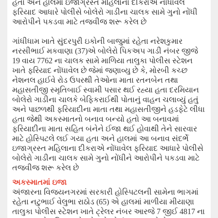
હતા અને
હાલમાં ઇજાગ્રસ્ત મહિલાના દીકરાએ નોંધાવેલ
ફરિયાદ આધારે પોલીસે બોલેરો ગાડીના ચાલક સામે ગુનો નોંધી
આરોપીને પકડવા માટે તજવીજ શરૂ કરેલ છે
ગાંધીધામ ખાતે સુંદરપુરી ઇકોની બાજુમાં રહેતા નરેશકુમાર
નર
સી
ભાઈ મકવાણા (
37
)
એ બોલેરો પિકઅપ
ગાડી નંબર
જીજે
19
વાય
7762
ના ચાલક સામે માળિયા તાલુકા પોલીસ સ્ટેશન
ખાતે ફરિયાદ નોંધાવેલ છે જેમાં
જણાવ્યુ છે કે
,
મોરબી કચ્છ
નેશનલ હાઈવે રોડ ઉપરથી તેઓના માતા રતનબેન તથા
મહાસતીજી સ્મૃતિબાઈ સ્વામી પસાર થઈ રહ્યા હતા દરમિયાન
બોલેરો ગાડીના ચાલકે
બેફિકરાઈથી
પોતાનું વાહન ચલાવ્યું હતું
અને પાછળથી ફરિયાદીના માતા તથા મહાસતીજીને હડફેટે લીધા
હતા જેથી અકસ્માતનો બનાવ બન્યો હતો આ બનાવમાં
ફરિયાદીના માતા સહિત
બંનેને ઈજા થઈ હોવાથી તેને સારવાર
માટે હોસ્પિટલે
લઈ ગયા હતા અને હાલમાં આ બનાવ સંદર્ભે
ઇજા
ગ્રસ્ત મહિલાના દીકરાએ નોંધાવેલ ફરિયાદ
આધારે
પોલીસે
બોલેરો ગાડીના ચાલક સામે ગુનો નોંધીને આરોપીને પકડવા માટે
તજવીજ શરૂ કરેલ છે
અકસ્માતમાં ઇજા
અંજારના વિજયનગરમાં સરકારી હોસ્પિટલની સામેના ભાગમાં
રહેતા નટુભાઈ વેલુભા રાઠોડ (
65
)
એ હાલમાં માળીયા મીયાણા
તાલુકા પોલીસ સ્ટેશન ખાતે ટ્રેલર નંબર આરજે
7
જીઈ
4817
ના