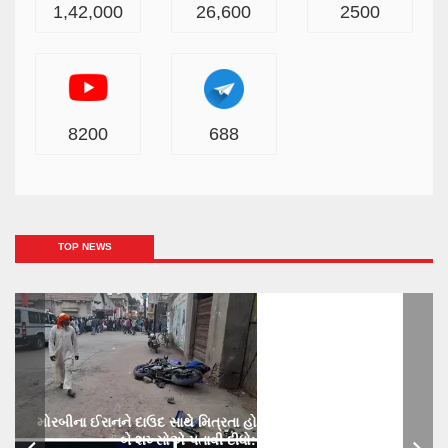
1,42,000
26,600
2500
8200
688
TOP NEWS
મોરબીના ઈરાનને દાઉદ સાથે મિત્રતા હોય છાતીમાં છરીનો ઘા ઝીકિને
બે શખ્સોએ પતાવી દીધો: ગુનો નોંધાયો