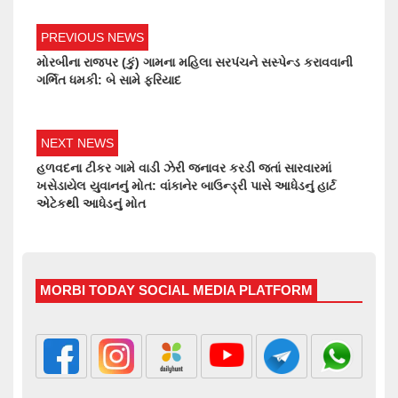
PREVIOUS NEWS
મોરબીના રાજપર (કું) ગામના મહિલા સરપંચને સસ્પેન્ડ કરાવવાની
ગર્ભિત ધમકી: બે સામે ફરિયાદ
NEXT NEWS
હળવદના ટીકર ગામે વાડી ઝેરી જનાવર કરડી જતાં સારવારમાં
ખસેડાયેલ યુવાનનું મોત: વાંકાનેર બાઉન્ડ્રી પાસે આધેડનું હાર્ટ
એટેકથી આધેડનું મોત
MORBI TODAY SOCIAL MEDIA PLATFORM