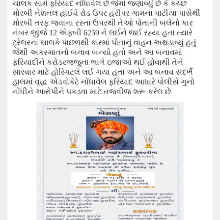
ચાલક સામે ફરિયાદ નોંધાવેલ છે જેમાં જણાવ્યું છે કે કચ્છ
મોરબી નેશનલ હાઈવે રોડ ઉપર હરીપર ગામના પાટીયા પાસેથી
મોરબી તરફ જવાના રસ્તા ઉપરથી તેઓ પોતાની
બલેનો
કાર
નંબર
જીજે
12
એફબી
6259
ને લઈને જઈ રહ્યા હતા ત્યારે
ટ્રેલરના ચાલકે પાછળથી કારમાં પોતાનું વાહન
અથડાવ્યું હતું
જેથી અકસ્માત
નો
બનાવ બન્યો હતો અને આ બનાવમાં
ફરિયાદીને કરોડરજ્જુના ભાગે
ઇ
જાઓ થઈ હોવાથી
તેને
સારવાર માટે હોસ્પિટલે લઈ ગયા હતા અને આ બનાવ સંદર્ભે
હાલમાં વૃદ્ધ એડવોકે
ટે
નોંધાવેલ ફરિયાદ આધારે પોલીસે ગુનો
નોંધીને આરોપીને પકડવા માટે તજવી
જ
શરૂ કરેલ છે