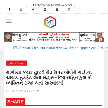
Sunday 09 August 2026 11:41 AM
Toggle
navigation
ોરબીમાં ઓછા ભાવે રીક્ષામાં પેસેન્જર બેસાડતા યુવાન ઉપર બે સગા ભાઈઓએ છરી અ
Morbi Today
માળીયા કચ્છ હાઇવે રોડ ઉપર બોલેરો ગાડીના
ચાલકે હડફેટે લેતા મહાસતીજી સહિત કુલ બે
વ્યક્તિને ઇજા થતાં સારવારમાં
08-07-2026 10:11 AM
SHARE