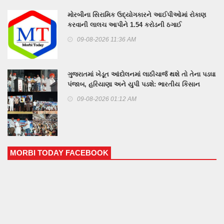
મોરબીના સિરામિક ઉદ્યોગકારને આઈપીઓમાં રોકાણ
કરવાની લાલચ આપીને 1.54 કરોડની ઠગાઈ
09-08-2026 11:36 AM
ગુજરાતમાં ખેડૂત આંદોલનમાં લાઠીચાર્જ થશે તો તેના પડઘા
પંજાબ, હરિયાણા અને યુપી પડશે: ભારતીય કિસાન
યુનિયનના પ્રવક્તા રાકેશ ટીકેતનું મોરબીમાં એલાn
09-08-2026 01:12 AM
MORBI TODAY FACEBOOK