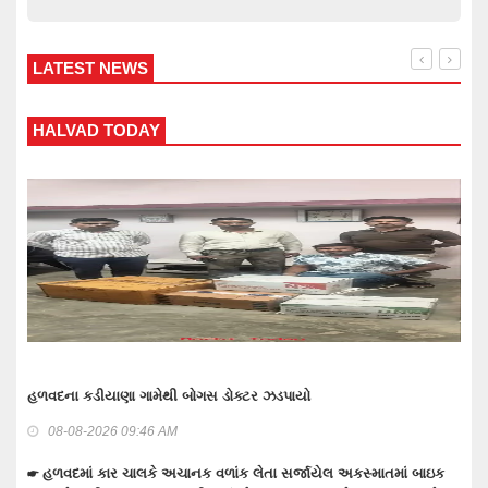
LATEST NEWS
WANKANER TODAY
વાંકાનેર બાઉન્ડ્રી નજીકથી 1.93 કરોડનો દારૂ-બિયર ભરેલ ટ્રક પકડવાના
ગુનામાં 5 મહિને 3 આરોપી પકડાયા: રિમાન્ડ લેવા તજવીજ
08-08-2026 09:30 AM
ાઇક