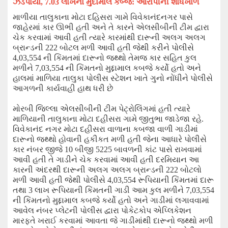
ઝડપાયો
, 7.03 લાખનો મુદામાલ કબ્જે: આરોપીની શોધખોળ
માળીયા તાલુકાના મોટા દહિસરા ગા
મે
વિવેકાનંદનગર પાસે
જાહેરમાં કાર ઊભી હતી અને તે કાર
ને
એલસીબીની ટીમ દ્વારા
ચેક કરવામાં આવી હતી ત્યારે કારમાંથી દારૂની અલગ અલગ
બ્રાન્ડની
222
બોટલ મળી આવી હતી જેથી કરીને પોલીસે
4,03,554
ની કિંમતમાં દારૂનો
જથ્થો
તેમજ કાર સહિત કુલ
મળીને
7,03,554
ની કિંમતનો મુદ્દામાલ કબજે કર્યો હતો અને
હાલમાં માળિયા તાલુકા પોલીસ સ્ટેશન ખાતે ગુનો નોંધીને પોલી
સે
આગળની કાર્યવાહી હાથ ધરી છે
મોરબી જિલ્લા એલસીબીની ટીમ પેટ્રોલિંગમાં હતી ત્યારે
માળિયાની તાલુકાના મોટા દહીસરા ગામે જીતુભા જાડેજા રહે.
વિવેકાનંદ નગર મોટા દહીસરા વાળાના કબજા વાળી ગાડીમાં
દારૂનો જથ્થો હોવાની હકીકત મળી હતી જેના આધારે પોલીસે
કાર નંબર
જીજે
10
બીજી
5225
બાવળની
કાંટ
પાસે રાખવામાં
આવી હતી તે ગાડીને ચેક કરવામાં આવી હતી દરમિયાન આ
કારની અંદરથી દારૂની અલગ અલગ બ્રાન્ડની
222
બોટલો
મળી આવી હતી જેથી પોલી
સે
4,03,554
રૂપિયાની કિંમતમાં દારૂ
તથા 3 લાખ રૂપિયાની કિંમતની ગાડી આમ કુલ મળીને
7,03,5
54
ની કિંમતનો મુદ્દામાલ કબજે કર્યો હતો અને ગાડીમાં લગાવવામાં
આવેલ નંબર પ્લેટની પોલીસ દ્વારા પોકેટકોપ એપ્લિકેશન
મારફતે ખરાઈ કરવામાં આવતા જે ગાડીમાંથી દારૂનો જથ્થો મળી