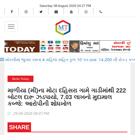
Saturday 08 August 2026 04:27 PM
Toggle
navigation
માં જુગાર રમતા 4 મહિલા સહિત કુલ 10 પકડાયા: 14,200 ની રોકડ કબ્જે
રોજ
Morbi Today
માળીયા (મી)ના મોટા દહિસરા ગામે ગાડીમાંથી 222
બોટલ દારૂ ઝડપાયો, 7.03 લાખનો મુદામાલ
કબ્જે: આરોપીની શોધખોળ
29-06-2026 08:47 PM
SHARE