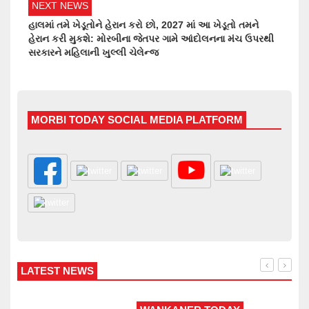
NEXT NEWS
હાલમાં તમે ખેડૂતોને હેરાન કરો છો, 2027 માં આ ખેડૂતો તમને
હેરાન કરી મુકશે: મોરબીના જેતપર ગામે આંદોલનના મંચ ઉપરથી
સરકારને મહિલાની ખુલ્લી ચેલેન્જ
MORBI TODAY SOCIAL MEDIA PLATFORM
LATEST NEWS