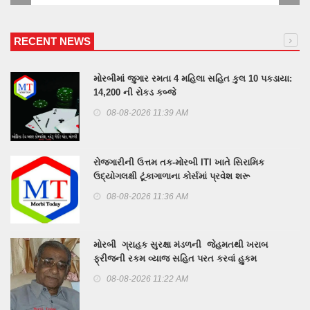
RECENT NEWS
મોરબીમાં જુગાર રમતા 4 મહિલા સહિત કુલ 10 પકડાયા:
14,200 ની રોકડ કબ્જે
08-08-2026 11:39 AM
રોજગારીની ઉત્તમ તક-મોરબી ITI ખાતે સિરામિક
ઉદ્યોગલક્ષી ટૂંકાગાળાના કોર્સમાં પ્રવેશ શરૂ
08-08-2026 11:36 AM
મોરબી ગ્રાહક સુરક્ષા મંડળની જેહમતથી ખરાબ
ફ્રીજની રકમ વ્યાજ સહિત પરત કરવાં હુકમ
08-08-2026 11:22 AM