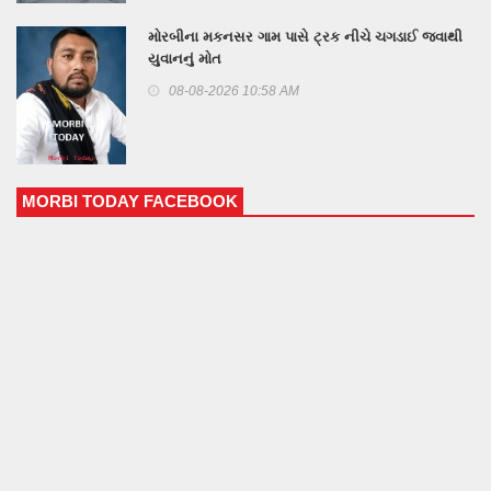
મોરબીના મકનસર ગામ પાસે ટ્રક નીચે ચગડાઈ જવાથી
યુવાનનું મોત
08-08-2026 10:58 AM
MORBI TODAY FACEBOOK