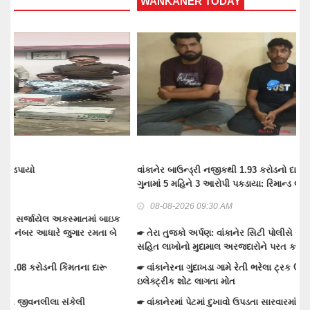
WANKANER TODAY
T
વાંકાનેર બાઉન્ડ્રી નજીકથી 1.93 કરોડનો દારૂ-બિયર ભરેલ ટ્રક પકડવાના
ટં
ગુનામાં 5 મહિને 3 આરોપી પકડાયા: રિમાન્ડ લેવા તજવીજ
મુ
08-08-2026 09:30 AM
☛ તેરા તુજકો અર્પણ: વાંકાનેર સિટી પોલીસે રોકડ, મોબાઈલ અને બાઇક
☛ 
સહિત લાખોનો મુદામાલ અરજદારોને પરત કર્યો
ભર્ય
☛ વાંકાનેરના ગુંદાખડા ગામે રેતી ભરેલા ટ્રક ઉપર ચડીને કામ કરતા યુવાનને
☛ 
ઇલેક્ટ્રીક શોટ લાગતા મોત
મુ
☛ વાંકાનેરમાં પેટમાં દુખાવો ઉપડતા સારવારમાં ખસેડાયેલ મહિલાને આંચકી
☛ 