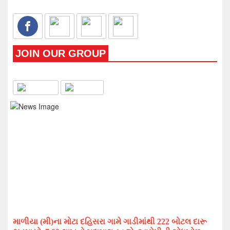
JOIN OUR GROUP
માળીયા (
મી)ના
મોટા દહિસરા ગા
મે ગાડીમાંથી 222 બોટલ દારૂ