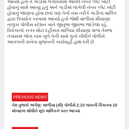
આવ્યો હતો તે ગાડીમાં લગાવવામાં આવેલ નંબર પ્લેટ ખોટી
હોવાનું સામે આવ્યું હતું અને ગાડીમાં લાગેલી નંબર પ્લેટ ખોટી
હોવાનું જાણતા હોવા છતાં પણ તેનો ખરા તરીકે
ગાડીના માલિક
દ્વારા
ઉપયોગ કરવામાં આવ્યો હતો જેથી માળીયા મીયાણા
તાલુકા પોલીસ સ્ટેશન ખાતે જીતુભા જીવભા જાડેજા રહે.
વિવેકાનંદ નગર
મો
ટા દહીસરા માળિયા મીયાણા વાળા તેમજ
તપાસમાં જેના નામ ખુલે તેની સામે ગુનો નોંધીને પોલીસે
આગળની રાબેતા મુજબની કાર્યવાહી હાથ ધરી છે.
PREVIOUS NEWS
તેરા તુજકો અર્પણ: માળીયા (મી) પોલીસે 2.10 લાખની કિંમતના 10
મોબાઇલ શોધીને મૂળ માલિકને પરત આપ્યા