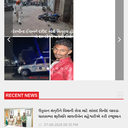
મોરબીના ઈરાનને દાઉદ સાથે મિત્રતા હોય છાતીમાં છરીનો ઘા ઝીકિને
બે શખ્સોએ પતાવી દીધો: ગુનો નોંધાયો
RECENT NEWS
ઉડ્ડયન મંત્રીને વિમાની સેવા માટે સાંસદ વિનોદ ચાવડા-
ધારાસભ્ય શ્રીમતિ માલતીબેન મહેશ્વરીએ કરી રજૂઆત
07-08-2026 08:35 PM