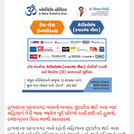
હળવદ
ના
પ્રતાપગઢ ગામ
નો બનાવ: છૂટાછેડા થઈ ગયા બાદ
મહિલાને તેડી જવા આવેલ પૂર્વ પતિએ કર્યો છરી વડે હુમલો
,
ઇજાગ્રસ્ત પિતા-ભાભી સારવારમાં
હળવદ
ના
પ્રતાપગઢ ગામે રહેતી મહિલાના છૂટાછેડા થઈ ગયા