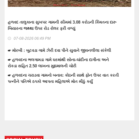
તેરા તુજકો અર્પણ: વાંકાનેર સિટી પોલીસે રોકડ, મોબાઈલ અને બાઇક સહિત
લાખોનો મુદામાલ અરજદારોને પરત કર્યો
07-08-2026 06:37 PM
☛ વાંકાનેરના ગુંદાખડા ગામે રેતી ભરેલા ટ્રક ઉપર ચડીને કામ કરતા યુવાનને
ઇલેક્ટ્રીક શોટ લાગતા મોત
☛ વાંકાનેરમાં પેટમાં દુખાવો ઉપડતા સારવારમાં ખસેડાયેલ મહિલાને આંચકી
ઉપડતા મોત નીપજ્યું
☛ વાંકાનેરમાં મુખ્ય માર્ગો ઉપરના દબાણો હટાવતી પાલિકા