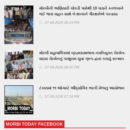
મોરબીની અણિયારી ચોકડી પાસેથી 10 પાડાને કતલખાને
લઈ જતાં વાહન સાથે બે શખ્સને ગૌરક્ષકોએ પકડાયા
07-08-2026 08:24 PM
મોરબી મહાપાલિકામાં બ્રહ્મસમાજના નવનિયુક્ત ચેરમેન-
વાઇસ ચેરમેનનું પરશુરામ યુવા ગ્રૂપ દ્વારા કરાયું સન્માન
07-08-2026 08:05 PM
ટંકારામાં ૧૧ ઓગસ્ટે ઔદ્યોગિક ભરતી મેળાનું આયોજન
07-08-2026 07:34 PM
MORBI TODAY FACEBOOK