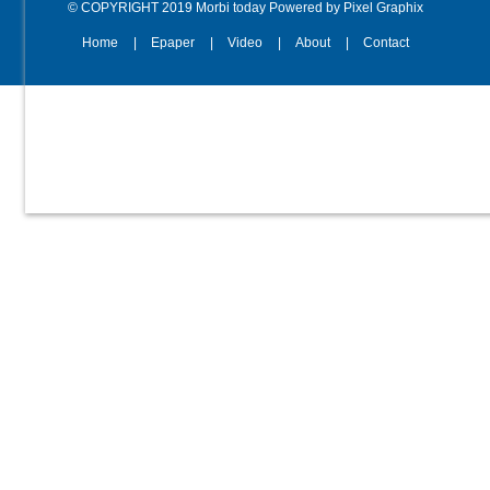
© COPYRIGHT 2019 Morbi today Powered by Pixel Graphix
Home
Epaper
Video
About
Contact