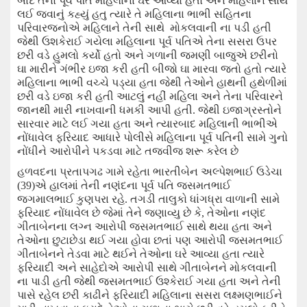
બાદ તેનો
પૂર્વ
પતિ
મહિલાના ઘરે આવ્યો હતો અને મહિલાને સાથે
લઈ જવાનું કહ્યું હતુ ત્યારે તે મહિલાના ભાભી સહિતના
પરિવારજનોએ મહિલાને તેની સાથે મોકલવાની ના પડી હતી
જેથી ઉશકેરાઈ ગયેલા મહિલાના પૂર્વ પતિએ તેના
સસરા ઉપર
છરી વડે હુમલો કર્યો હતો અને ગળા
ની
જમણી બાજુએ
છરીનો
ઘા મારીને
ગંભીર ઇજા કરી હતી
બીજો
ઘા મારવા જતો હતો ત્યારે
મહિલાના ભાભી વચ્ચે પડ્યા હતા
જેથી તેઓને હાથની
હથેળીમાં
છરી વડે ઇજા કરી હતી આટલું નહીં
મહિલા અને તેના પરિવારને
જાનથી
મારી નાખવાની ધમકી આપી હતી. જેથી ઇજાગ્રસ્તોને
સારવાર
માટે
લઈ ગયા હતા અને ત્યારબાદ મહિલા
ની ભાભીએ
નોંધાવેલ ફરિયાદ આધારે પોલીસે
મહિલાના પૂર્વ પતિની સામે
ગુનો
નોંધીને આરોપીને પકડવા માટે
તજવીજ
શરૂ કરેલ છે
હળવદ
ના
પ્રતાપગઢ ગામે રહેતા ભારતીબેન અલ્પેશભાઈ ઉડેચા
(
39
)
એ
હાલમાં
તેની નણંદના પૂર્વ પતિ
જસમતભાઈ
જગમાલભાઈ કુણપરા રહે. તગડી તાલુકો ધાંગધ્રા વાળાની સામે
ફરિયાદ નોંધાવેલ છે જેમાં તેને
જણાવ્યુ
છે કે
,
તેઓના નણંદ
ગીતાબેનના લગ્ન આરોપી જ
સમ
તભાઈ સાથે થયા હતા અને
તેઓના છુટાછેડા થઈ ગયા હોવા છતાં પણ
આરોપી જસમતભાઈ
ગીતાબેનને તેડવા માટે થઈને
તેઓના ઘરે આવ્યા હતા ત્યારે
ફરિયાદી અને
સા
હેદોએ આરોપી
સાથે ગીતાબેનને મોકલવાની
ના
પાડી હતી જેથી જસમતભાઈ
ઉશ્કેરાઈ ગયા હતા અને
તેની
પાસે રહેલ છરી કાઢીને ફરિયાદી મહિલાના સસરા લક્ષ્મણભાઈને