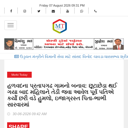
Friday 07 August 2026 09:31 PM
Toggle
navigation
ડયન મંત્રીને વિમાની સેવા માટે સાંસદ વિનોદ ચાવડા-ધારાસભ્ય શ્રીમતિ માલતીબ
Morbi Today
હળવદના પ્રતાપગઢ ગામનો બનાવ: છૂટાછેડા થઈ
ગયા બાદ મહિલાને તેડી જવા આવેલ પૂર્વ પતિએ
કર્યો છરી વડે હુમલો, ઇજાગ્રસ્ત પિતા-ભાભી
સારવારમાં
30-06-2026 09:42 AM
SHARE