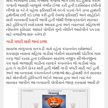
મારી નાખવાના ઇરાદે તેઓના ગળાના ભાગે છરી
વડે હુમલો કરીને
ગળાની જમણી બાજુએ ગંભીર ઈજા કરી હતી દરમિયાન
છરીનો
બીજો
ઘા કરે તે પહેલા
ફરિયાદીએ
વચ્ચે પડતાં તેને
ડાબા હાથની
હથેળીમાં છરી વડે ઇજા કરી હતી
તેમજ ફરિયાદી અને સાહેદોને
મારી નાખવાની ધમકી આપી હતી જેથી ઉજાગ્રસ્
તોને
સારવાર
માટે હોસ્પિટલે
ખસેડવામાં આવ્યા હતા અને
ત્યારબાદ મહિલાએ
નોંધાવેલ ફરિયાદ આધારે પોલીસે ગુનો
નોંધીને
આરોપીને પકડવા
માટે
તજવીજ
શરૂ કરે
લ
છે
ગાડી પલટી મારી જતાં ઇજા
સાયલા તાલુકાના રાતકડી ગામે રહેતા કંચનબેન રમેશભાઈ
મકવાણા નામના મહિલા ગાડીમાં બેસીને સાયલાથી ચોટીલા ગામ
તરફ જઈ રહ્યા હતા દરમિયાન સાયલા નજીક સીએનજીના
પંપ પાસે અજાણી
ગાડીના
ચાલાકે
કંચનબેન જે
ગાડી
માં બેઠા
હતા તે ગાડીને
ઠોકર મારી હતી જેથી ગાડી
પલટી મારી ગઈ હતી
અને આ બનાવમાં
કંચનબેનને ઇજા
ઓ
થ
ઇ
હોવાથી તેને સારવાર
માટે મોરબીની હોસ્પિટ
લે લઈને આવ્યા હતા અને
ત્યાં તેને
સારવાર આપીને
આ
બનાવની પોલીસને જાણ કરવામાં આવી છે