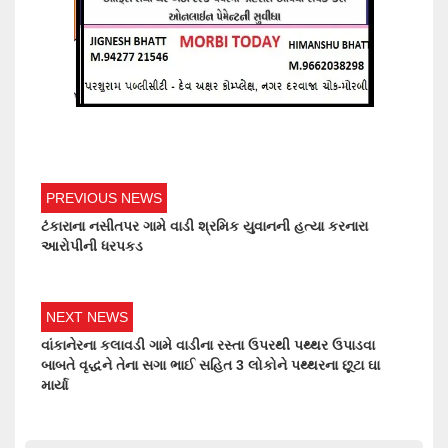
PREVIOUS NEWS
ટંકારાના નસીતપર ગામે વાડી શ્રમિક યુવાનની હત્યા કરનારા
આરોપીની ધરપકડ
NEXT NEWS
વાંકાનેરના કલાવડી ગામે વાડીના રસ્તા ઉપરથી પથ્થર ઉપાડવા
બાબતે વૃદ્ધને તેના સગા ભાઈ સહિત 3 લોકોને પથ્થરના છૂટા ઘા
માર્યા