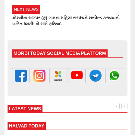
NEXT NEWS
મોરબીના રાજપર (કું) ગામના મહિલા સરપંચને સસ્પેન્ડ કરાવવાની
ગર્ભિત ધમકી: બે સામે ફરિયાદ
MORBI TODAY SOCIAL MEDIA PLATFORM
LATEST NEWS
WANKANER TODAY