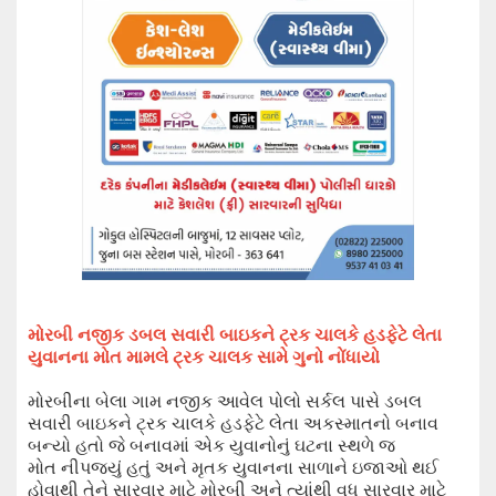
મોરબી નજીક ડબલ સવારી બાઇકને ટ્રક ચાલકે હડફેટે લેતા
યુવાનના મોત મામલે ટ્રક ચાલક સામે ગુનો નોંધાયો
મોરબીના બેલા ગામ નજીક આવેલ પોલો સર્કલ
પાસે ડબલ
સવારી બાઇકને ટ્રક ચાલકે હડફેટે લેતા અકસ્માતનો બનાવ
બન્યો હતો જે બનાવમાં એક યુવાનોનું ઘટના સ્થળે જ
મોત નીપજયું હતું અને મૃતક યુવાનના સાળાને ઇજાઓ થઈ
હોવાથી તેને સારવાર માટે મોરબી અને ત્યાંથી વધુ સારવાર માટે