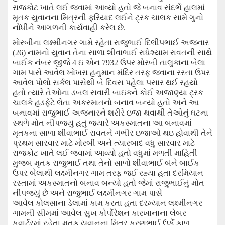
રાજકોટ ખાતે લઈ જવામાં આવ્યો હતો જે બનાવ સંદર્ભે હાલમાં
મૃતક યુવાનના મિત્રની ફરિયાદ લઈને ટ્રક ચાલક સામે ગુનો
નોંધીને આગળની કાર્યવાહી કરેલ છે.
મોરબીના લક્ષ્મીનગર ગામે રહેતા રાજુભાઈ દિલીપભાઈ અજનાર
(26)
નામનો યુવાન તેના સાળા શીવાભાઈ રાધેશ્યામ રાવતની સાથે
બાઈક નંબર
જીજે
4
ઇ એન
7932
ઉપર મોરબી તાલુકાના બેલા
ગામ પાસે આવેલ ખોખરા હનુમાન મંદિર તરફ જવાના રસ્તા ઉપર
આવેલ
પોલો સર્કલ પાસેથી બે દિવસ પહેલા પસાર થઈ રહયો
હતો ત્યારે તેઓના ડબલ સવારી બાઇકને કોઈ અજાણ્યા ટ્રક
ચાલકે હડફેટે લેતા અકસ્માતનો બનાવ બન્યો હતો અને આ
બનાવમાં રાજુભાઈ અજનારને શરીરે ઇજા થવાથી તેઓનું ઘટના
સ્થળે મોત નીપજયું હતું જ્યારે અકસ્માતના આ બનાવમાં
મૃતકના સાળા શીવાભાઈ રાવતને ગંભીર ઇજાઓ થઇ હોવાથી તેને
પ્રથમ સારવાર માટે મોરબી અને ત્યારબાદ વધુ સારવાર માટે
રાજકોટ ખાતે લઈ જવામાં આવ્યો હતો વધુમાં મળતી માહિતી
મુજબ મૃતક રાજુભાઈ તથા તેનો સાળો શીવાભાઈ બંને બાઈક
ઉપર બેલાથી લક્ષ્મીનગર ગામ તરફ જઈ રહ્યા હતા દરમિયાન
રસ્તામાં અકસ્માતનો બનાવ બન્યો હતો જેમાં રાજુભાઈનું મોત
નીપજ્યું છે અને રાજુભાઈ લક્ષ્મીનગર ગામ પાસે
આવેલ કોલસાના ડેલામાં કામ કરતા હતા દરમ્યાન લક્ષ્મીનગર
ગામની
સીમમાં આવેલ સુખ કોર્પોરેશન કારખાનાના લેબર
કવાર્ટર
માં રહેતા
મૃતક યુવાનના મિત્ર
કરણભાઈ ઉર્ફે કાળુ