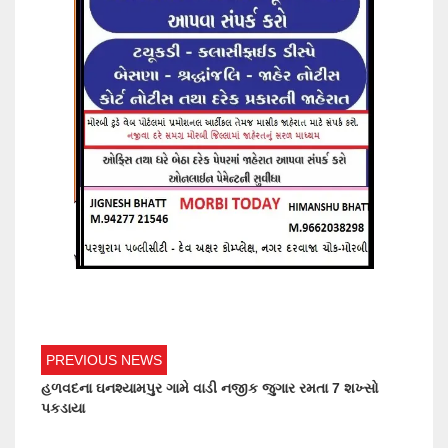
PREVIOUS NEWS
હળવદના ઘનશ્યામપુર ગામે વાડી નજીક જુગાર રમતા 7 શખ્સો
પકડાયા