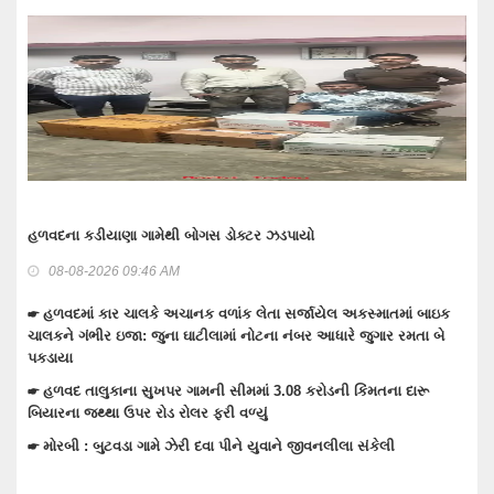
વાંકાનેર બાઉન્ડ્રી નજીકથી 1.93 કરોડનો દારૂ-બિયર ભરેલ ટ્ર
ગુનામાં 5 મહિને 3 આરોપી પકડાયા: રિમાન્ડ લેવા તજવીજ
08-08-2026 09:30 AM
અકસ્માતમાં બાઇક
ે જુગાર રમતા બે
☛ તેરા તુજકો અર્પણ: વાંકાનેર સિટી પોલીસે રોકડ, મોબાઈલ અ
સહિત લાખોનો મુદામાલ અરજદારોને પરત કર્યો
કિંમતના દારૂ
☛ વાંકાનેરના ગુંદાખડા ગામે રેતી ભરેલા ટ્રક ઉપર ચડીને કામ કર
ઇલેક્ટ્રીક શોટ લાગતા મોત
 સંકેલી
☛ વાંકાનેરમાં પેટમાં દુખાવો ઉપડતા સારવારમાં ખસેડાયેલ મહિલા
ઉપડતા મોત નીપજ્યું