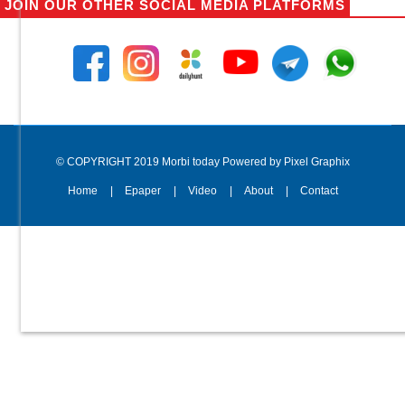
JOIN OUR OTHER SOCIAL MEDIA PLATFORMS
© COPYRIGHT 2019 Morbi today Powered by Pixel Graphix
Home
Epaper
Video
About
Contact