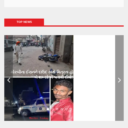
TOP NEWS
મોરબીના ઈરાનને દાઉદ સાથે મિત્રતા હોય છાતીમાં છરીનો ઘા ઝીકિને
બે શખ્સોએ પતાવી દીધો: ગુનો નોંધાયો