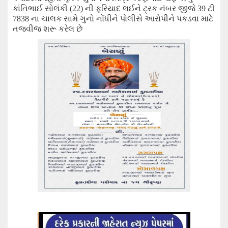
કાંતિભાઈ સોલંકી (
22
)
ની ફરિયાદ લઈને
ટ્રક નંબર
જીજે
39
ટી
7838
ના ચાલક સામે
ગુનો નોંધીને પોલીસે
આરોપીને પકડવા માટે
તજવી
જ
શરૂ કરેલ છે