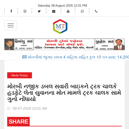
Saturday 08 August 2026 12:01 PM
Toggle
navigation
મોરબીમાં જુગાર રમતા 4 મહિલા સહિત કુલ 10 પકડાયા: 14,200 ની રોકડ કબ્જ
Morbi Today
મોરબી નજીક ડબલ સવારી બાઇકને ટ્રક ચાલકે
હડફેટે લેતા યુવાનના મોત મામલે ટ્રક ચાલક સામે
ગુનો નોંધાયો
08-07-2026 10:01 AM
SHARE