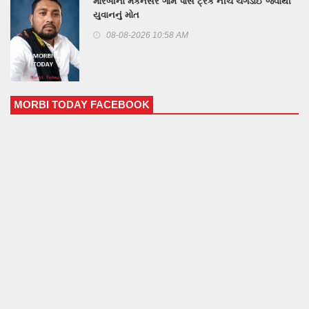
મોરબીના મકનસર ગામ પાસે ટ્રક નીચે ચગડાઈ જવાથી
યુવાનનું મોત
08-08-2026 10:58 AM
MORBI TODAY FACEBOOK