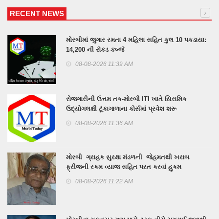
RECENT NEWS
મોરબીમાં જુગાર રમતા 4 મહિલા સહિત કુલ 10 પકડાયા:
14,200 ની રોકડ કબ્જે
08-08-2026 11:39 AM
રોજગારીની ઉત્તમ તક-મોરબી ITI ખાતે સિરામિક
ઉદ્યોગલક્ષી ટૂંકાગાળાના કોર્સમાં પ્રવેશ શરૂ
08-08-2026 11:36 AM
મોરબી ગ્રાહક સુરક્ષા મંડળની જેહમતથી ખરાબ
ફ્રીજની રકમ વ્યાજ સહિત પરત કરવાં હુકમ
08-08-2026 11:22 AM