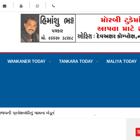
WANKANER TODAY
TANKARA TODAY
MALIYA TODAY
જપની પ્રવેશબંધીનું ગામના ખેડૂતોએ વાજતે ગાજતે લગાવ્યું બેનર