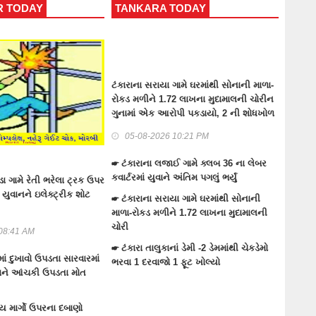
KARA TODAY
MALIYA TODAY
ના સરાયા ગામે ઘરમાંથી સોનાની માળા-
માળીયા (મીં)-મોરબી પંથકમાં અતિવૃસ્ટીના
મળીને 1.72 લાખના મુદામાલની ચોરીન
અસરગ્રસ્તોની વ્હારે આવતી જયદીપ એન્ડ
ાં એક આરોપી પકડાયો, 2 ની શોધખોળ
કંપની
-08-2026 10:21 PM
03-08-2026 08:08 PM
ારાના લજાઈ ગામે ક્લબ 36 ના લેબર
☛ હળવદ-માળિયા હાઇવે રોડ ઉપર ડબલ
માં યુવાને અંતિમ પગલું ભર્યું
સવારી બાઇક આડે ગાય આવતા સર્જાયેલ
અકસ્માતમાં ઇજા પામેલા બે પૈકીનાં એક
ારાના સરાયા ગામે ઘરમાંથી સોનાની
યુવાનનું મોત
રોકડ મળીને 1.72 લાખના મુદામાલની
☛ માળીયા (મી)ના ખીરાઈ ગામના પાટિયા પાસે
ડમ્પર પાછળ એસટીની બસ ઘૂસી જતાં 5
રા તાલુકાનાં ડેમી -2 ડેમમાંથી ચેકડેમો
મુસાફરોને ઇજા
1 દરવાજો 1 ફૂટ ખોલ્યો
☛ માળીયા (મી)ના જુના ઘાટીલા ગામ પાસે
એસટીની બસ રોડ સાઈડના ખાડામાં ફસાઈ !