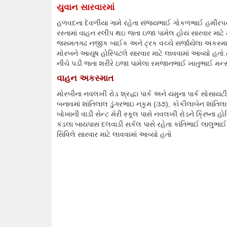
યુવાન સારવારમાં
હળવદના દેવળીયા ગામે રહેતા સંજયભાઈ ગોકળભાઈ હમીરપર ન
રસ્તામાં વાહન સ્લીપ થઇ જતા ઇજા પામેલ હોય સારવાર માટે
જસમતગઢ નજીક બાઈક અને ટ્રક વચ્ચે સર્જાયેલા અકસ્માત 
મોરબને આયુષ હોસ્પિટલે સારવાર માટે લાવવામાં આવ્યો હત
નીચે પડી જતા શરીરે ઇજા પામેલા રમજાનભાઈ ખાતુભાઈ મન્સ
વાહન અકસ્માત
મોરબીના નવલખી રોડ શ્રદ્ધા પાર્ક અને યમુના પાર્ક સોસાય
બનાવમાં શાંતિલાલ ડુંગરભાઇ નકુમ (૩૭), કોકીલાબેન શાંતિલા
બોખાની વાડી સેન્ટ મેરી સ્કૂલ પાસે નવલખી રોડને ક્રિષ્ના હ
કંડલા બાયપાસ દલવાડી સર્કલ પાસે રહેતા કાંતિભાઈ લાલુભ
સિવિલે સારવાર માટે લાવવામાં આવ્યો હતો