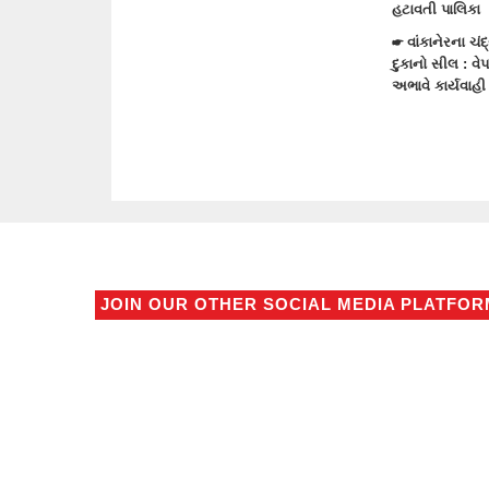
હટાવતી પાલિકા
☛ વાંકાનેરના ચંદ્રપુરમાં સ્ટાર પ્લાઝાની 240
દુકાનો સીલ : વેપારીઓમાં રોષ,ફાયર સેફટીના
અભાવે કાર્યવાહી
JOIN OUR OTHER SOCIAL MEDIA PLATFO