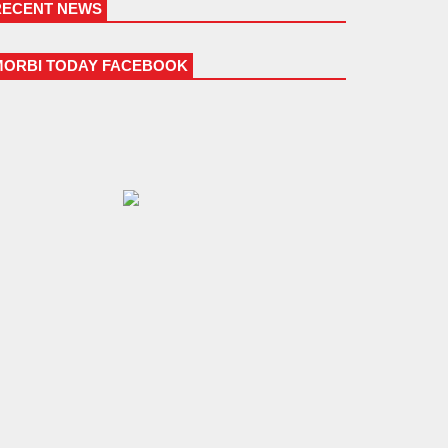
RECENT NEWS
MORBI TODAY FACEBOOK
મોરબી પાલિકાના પુર્વ ઉપપ્રમુખ અને
તેના દિકરાની તિક્ષણ હથિયારના ઘા
ઝીકીને હત્યા
07-08-2026 05:26 PM