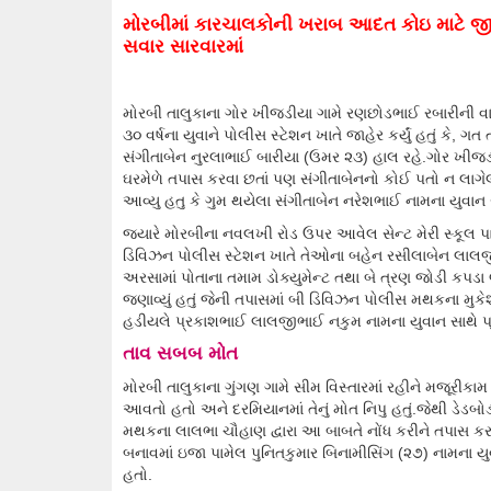
મોરબીમાં કારચાલકોની ખરાબ આદત કોઇ માટે જી
સવાર સારવારમાં
મોરબી તાલુકાના ગોર ખીજડીયા ગામે રણછોડભાઈ રબારીની વા
૩૦ વર્ષના યુવાને પોલીસ સ્ટેશન ખાતે જાહેર કર્યું હતું કે, 
સંગીતાબેન નુરલાભાઈ બારીયા (ઉમર ૨૩) હાલ રહે.ગોર ખીજડી
ઘરમેળે તપાસ કરવા છતાં પણ સંગીતાબેનનો કોઈ પતો ન લા
આવ્યુ હતુ કે ગુમ થયેલા સંગીતાબેન નરેશભાઈ નામના યુવાન સ
જયારે મોરબીના નવલખી રોડ ઉપર આવેલ સેન્ટ મેરી સ્કૂલ 
ડિવિઝન પોલીસ સ્ટેશન ખાતે તેઓના બહેન રસીલાબેન લાલજીભ
અરસામાં પોતાના તમામ ડોક્યુમેન્ટ તથા બે ત્રણ જોડી કપડ
જણાવ્યું હતું જેની તપાસમાં બી ડિવિઝન પોલીસ મથકના મુક
હડીયલે પ્રકાશભાઈ લાલજીભાઈ નકુમ નામના યુવાન સાથે પ્રેમ
તાવ સબબ મોત
મોરબી તાલુકાના ગુંગણ ગામે સીમ વિસ્તારમાં રહીને મજૂરીકા
આવતો હતો અને દરમિયાનમાં તેનું મોત નિપુ હતું.જેથી ડેડબ
મથકના લાલભા ચૌહાણ દ્વારા આ બાબતે નોંધ કરીને તપાસ કરવ
બનાવમાં ઇજા પામેલ પુનિતકુમાર બિનામીસિંગ (૨૭) નામના ય
હતો.