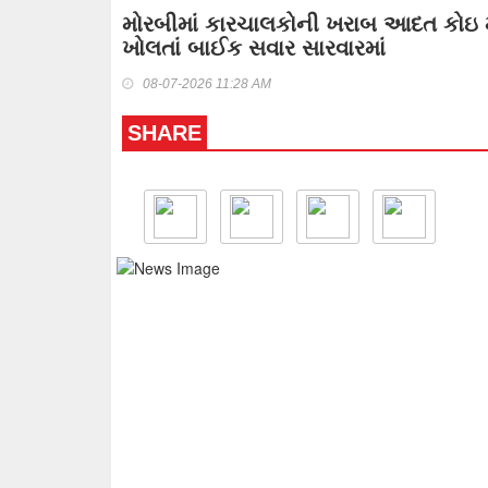
મોરબીમાં કારચાલકોની ખરાબ આદત કોઇ મ
ખોલતાં બાઈક સવાર સારવારમાં
08-07-2026 11:28 AM
SHARE