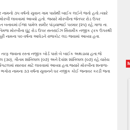
ામનો ૩૫ વર્ષનો યુવાન ગામ પાસેથી બાઈક લઈને જતો હતો.ત્યારે
 મોરબી લાવવામાં આવ્યો હતો. જ્યારે મોરબીના જેતપર રોડ ઉપર
બનાવમાં ઈજા પામેલ સમીર પાંડ્યાભાઈ પરમાર (૨૫) રહે.ગાળા તા.
ો.તેમજ મોરબીના ઘુંટુ રોડ ઉપર સનરાઈઝ સિરામીક નજીક ટ્રક ઉપરથી
ૂરી નામના ૫૦ વર્ષના આધેડને રાજકોટ લઇ જવામાં આવ્યા હતા.
ટી તરફ જવાના રસ્તા નજીક બોર્ડ પાસે બે બાઈક અથડાયા હતા.જે
લ (૩૦), ગૌતમ શાંતિલાલ (૦૭) અને દેવાંશ શાંતિલાલ (૦૭) રહે.ચારેય
ોસ્પિટલમાં સારવાર માટે લાવવામાં આવ્યા હતા.જ્યારે મોરબીના શનાળા-
ાઈ ભગોરા નામના ૩૩ વર્ષના યુવાનને ઘર નજીક કોઈ જનાવર કરડી જતા