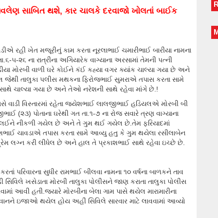
વલેણ સાબિત થશે, કાર ચાલકે દરવાજો ખોલતાં બાઈક
ડીએ રહી ખેત મજૂરીનું કામ કરતા નૂરલાભાઈ ચમારીભાઈ બારીયા નામના
ગત તા.૬-૫-૨૬ ના રાત્રીના અગિયારેક વાગ્યાના અરસામાં તેમની પત્ની
યા મોરબી વાળી ઘરે કોઈને કંઈ કહ્યા વગર ક્યાંક ચાલ્યા ગયા છે અને
ગેલ જેથી તાલુકા પલીસ મથકના ફિરોજભાઈ સુમરાએ તપાસ કરતા સામે
ાથે ચાલ્યા ગયા છે અને તેઓ નરેશની સાથે રહેવા માંગે છે.!
પાસે વાડી વિસ્તારમાં રહેતા જયેશભાઈ લાલજીભાઈ હડિયલએ મોરબી બી
ાઈ (૨૩) પોતાના ઘરેથી ગત તા.૧-૭ ના રોજ સવારે ત્રણ વાગ્યાના
ા લઈને નીકળી ગયેલ છે અને તે ગુમ થઈ ગયેલ છે.તેમ ફરિયાદમાં
ેશભાઈ ચાવડાએ તપાસ કરતા સામે આવ્યુ હતુ કે ગુમ થયેલા રસીલાબેન
 લગ્ન કરી લીધેલ છે અને હાલ તે પ્રકાશભાઈ સાથે રહેવા ઇચ્છે છે.
મ કરતાં પરિવારના સુધીર રામભાઈ બીલવા નામના ૧૦ વર્ષના બાળકને તાવ
ોડી સિવિલે ખસેડાતા મોરબી તાલુકા પોલીસને જાણ કરાતા તાલુકા પોલીસ
ામાં આવી હતી.જ્યારે મોરબીના બેલા ગામ પાસે થયેલ મારામારીના
ુવાનને ઇજાઓ થયેલ હોય અહીં સિવિલે સારવાર માટે લાવવામાં આવ્યો