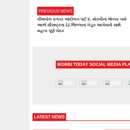
PREVIOUS NEWS
વીજપોલ વળતર આંદોલન પાર્ટ 3: મોરબીના જેતપર ગામે
આજે સૌરાષ્ટ્રના 12 જિલ્લાના ખેડૂત આગેવાનો સાથે
મહત્વ પૂર્ણ બેઠક
MORBI TODAY SOCIAL MEDIA P
LATEST NEWS