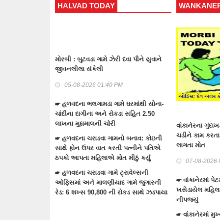
TODAY
WANKANER TODAY
TAN
 ગામે ઝેરી દવા પીને યુવાને
ટંકારા
ેલી
રોકડ 
ગુનામ
6 01:40 PM
05
ામડા ગામે ઘરમાંથી સોના-
ા અને રોકડા સહિત 2.50
☛ ટંક
લની ચોરી
કવાર્ટર
વાંકાનેરના ગુંદાખડા ગામે રેતી ભરેલા ટ્રક ઉપર
ચડીને કામ કરતા યુવાનને ઇલેક્ટ્રીક શોટ
ડવા ગામનો બનાવ: કોઇની
☛ ટંક
લાગતા મોત
 વાત કરતી પત્નીને પતિએ
માળા-
લાએ મોત મીઠું કર્યું
ચોરી
07-08-2026 08:41 AM
વા ગામે ટ્રાવેલ્સની
☛ ટંકા
☛ વાંકાનેરમાં પેટમાં દુખાવો ઉપડતા સારવારમાં
માલણીયાદ ગામે જુગારની
ભરવા 
ખસેડાયેલ મહિલાને આંચકી ઉપડતા મોત
0,800 ની રોકડ સાથે ઝડપાયા
નીપજ્યું
☛ વાંકાનેરમાં મુખ્ય માર્ગો ઉપરના દબાણો