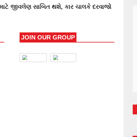
ાટે જીવલેણ સાબિત થશે, કાર ચાલકે દરવાજો
JOIN OUR GROUP