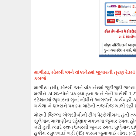
માળીયા
, મોરબી અને વાંકાનેરમાં જુગારની ત્રણ રેડમ
કબજે
માળીયા (મી)
,
મોરબી અને વાંકાનેરમાં જુદીજુદી જગ્ય
મળીને 24 શખ્સોને પકડ્યા હતા અને તેની પાસેથી 1
,2
સ્ટેશનમાં જુગારના ગુના નોંધીને આગળની કાર્યવાહી કર
ગયેલા બે શખ્સને પકડવા માટેની તજવીજ ચાલી રહી છ
મોરબી જિલ્લા એલસીબીની ટીમ
પેટ્રોલીંગમાં
હતી ત્ય
સુલેમાન માલાણીના રહેણાંક મકાન
માં
જુગાર રમતા હોવ
કરી હતી ત્યારે સ્થળ ઉપરથી જુગાર રમતા સુલેમાન 
હકીમ રસુલભાઈ ભટ્ટી (
45
)
કાસમ જુમાભાઈ મોવર (
45