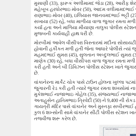
મુસાણી (
33
),
ફારૂક અલી
મા
મદ જેડા (
28
),
આરીફ શે
મહેબૂબ હર
ધો
રભાઇ
મોવર (
50
),
આદમ વલી
મા
મદભાઈ જ
રાણાભાઇ
મોવર (
40
),
ઇલિયાસ જાનવમદભાઈ ભટ્ટી (
2
સખાયા (
52
)
રહે. બધા માળીયા વાળા જુગાર રમતા મળ
કર્યા હતા અને માળિયા મીયાણા તાલુકા પોલીસ સ્ટેશન
મુજબની કાર્યવાહી હાથ ધરી છે
.
મોરબીમાં આવેલ વીસીપરા વિસ્તારમાં મદીના સોસાયટી શ
હોવાની
હકીકત
મળી હતી જેના
આધારે પોલીસે ત્યાં 
મહમદભાઈ સુમરા (
45
),
સુલતાન અબ્દુલભાઈ સુમરા (
માણેક (
30
)
રહે. બધા વીસીપરા વાળા જુગાર રમતા મળ
કરી હતી અને બી ડિવિઝન પોલીસ સ્ટેશન ખાતે જુગાર
છે
.
વાંકાનેરના માર્કેટ ચોક પાસે ટાઉન હોલના ખુલ્લા પ
જુગારની રેડ કરી હતી ત્યારે જુગાર રમતા
શખસોમાં ન
મુકેશભાઈ નાજાભાઇ ગોહેલ (
35
),
સંજયભાઈ નાજાભાઇ
અતાહુસેન હાતિમભાઇ ત્રિવેદી (
50
)
ને
9,400
ની રોક
ગાયત્રી મંદિર પાસે વાંકાનેર અને મુસ્તફા સબીર
ભાઈ
હ
કુલ 6 શખ્સોની સામે
વાંકાનેર સીટી પોલીસ સ્ટેશન ખા
તજવી
જ
શરૂ કરેલ છે.