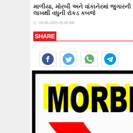
માળીયા, મોરબી અને વાંકાનેરમાં જુગારની
લાખથી વધુની રોકડ કબજે
09-06-2025 09:09 AM
SHARE