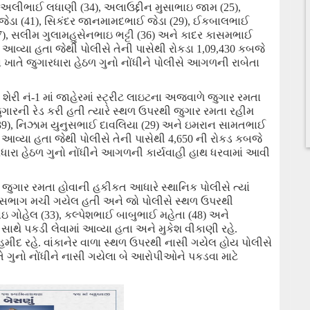
રઅલી
ભાઈ લધાણી (
34
),
અલાઉદ્દીન મુસાભાઇ જામ (
25
),
ેડા (
41
),
સિકંદર જાન
મા
મદભાઈ જેડા (
29
),
ઈકબાલભાઈ
7
),
સલીમ ગુલામહુસેનભાઇ ભટ્ટી (
36
)
અને કાદર કાસમભાઈ
ી આવ્યા
હતા જેથી
પોલીસે તેની પાસેથી રોકડા
1,
0
9
,
430
કબજે
 ખાતે જુગારધારા હેઠળ ગુનો નોંધીને પોલીસે આગળની રાબેતા
ેરી નં-1 માં જાહેરમાં
સ્ટ્રીટ લાઇટના
અજવા
ળે
જુગાર રમતા
જુગારની રેડ કરી હતી
ત્યારે
સ્થળ ઉપરથી જુગાર રમતા રહીમ
39
),
નિઝામ યુનુસભાઈ દાવલિયા (
29
)
અને ઇમરાન સામતભાઈ
ી આવ્યા
હતા જેથી
પોલીસે તેની પાસેથી
4,650
ની રોકડ કબજે
ધારા હેઠળ ગુનો નોંધીને આગળની કાર્યવાહી હાથ ધરવામાં આવી
ટમાં જુગાર રમતા હોવાની હકીકત આધારે સ્થાનિક
પોલીસે ત્યાં
ાસભાગ મચી ગયેલ હતી અને જો પોલીસે સ્થળ ઉપરથી
 ગોહેલ (
33
),
કલ્પેશભાઈ બાબુભાઈ મહેતા (
48
)
અને
ડ
સાથે પકડી લેવામાં આવ્યા હતા અને
મુકેશ વીકાણી રહે.
મીદ રહે. વાંકાનેર વાળા સ્થળ ઉપરથી નાસી ગયેલ હોય પોલીસે
તે ગુનો
નોંધીને
નાસી ગયેલા બે આરોપીઓને પકડવા માટે