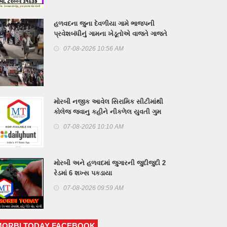
હળવદના જુના દેવળીયા ગામે ભાજપની
પ્રવેશબંધીનું ગામના ખેડૂતોએ વાજતે ગાજતે
લગાવ્યું બેનર
07-08-2026 10:56 AM
મોરબી નજીક આવેલ સિરામિક સીટીમાંથી
કોલેજ જવાનુ કહીને નીકળેલ યુવતી ગુમ
07-08-2026 10:10 AM
મોરબી અને હળવદમાં જુગારની જુદીજુદી 2
રેડમાં 6 શખ્સ પકડાયા
07-08-2026 09:59 AM
MORBI TODAY FACEBOOK