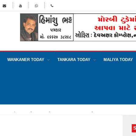
WANKANER TODAY
TANKARA TODAY
MALIYA TODAY
જપની પ્રવેશબંધીનું ગામના ખેડૂતોએ વાજતે ગાજતે લગાવ્યું બેનર