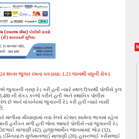
ાં 24 શખ્સ જુગાર રમતા પકડાયા: 1.23 લાખથી વધુની રોકડ
ાએ જુગારની ત્રણ રેડ કરી હતી ત્યારે સ્થળ ઉપરથી પોલીસે કુલ
3,480 ની રોકડ કબ્જે કરીને હતી અને સ્થાનિક પોલીસ
ેલ છે અને વાંકાનેરમાં જુગારની રેડ કરી હતી ત્યારે નાસી
ે.
ારે માળીયા મીયાણામાં નવા રેલવે સ્ટેશન સામેના ભાગમાં રહેતા
ાની હકીકત મળી હતી જેના આધારે પોલીસે ત્યાં જુગારની રેડ
દાઉદભાઈ માલાણી (
42
),
હાજીઆમીન
જાનમામદ
જેડા (
32
),
),
ઈમ્તિયાઝ સુલેમાનભાઈ માલાણી (
20
),
હસનભાઈ કરીમભાઈ