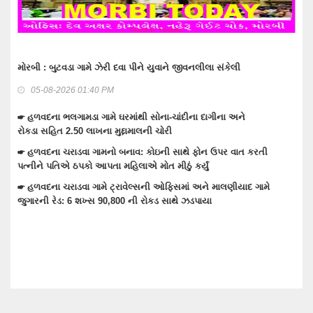
 દવા પીને યુવાને જીવનલીલા સંકેલી
વાંકાનેરના ગુંદાખડા ગામે રેતી ભર
ઇલેક્ટ્રીક શોટ લાગતા મોત
07-08-2026 08:41 AM
રમાંથી સોના-ચાંદીના દાગીના અને
દ્દામાલની ચોરી
☛ વાંકાનેરમાં પેટમાં દુખાવો ઉપડ
ઉપડતા મોત નીપજ્યું
 બનાવ: કોઇની સાથે ફોન ઉપર વાત કરતી
મહિલાએ મોત મીઠું કર્યું
☛ વાંકાનેરમાં મુખ્ય માર્ગો ઉપરના
્રાવેલ્સની ઓફિસમાં અને માલણીયાદ ગામે
☛ વાંકાનેરના ચંદ્રપુરમાં સ્ટાર પ્
800 ની રોકડ સાથે ઝડપાયા
રોષ,ફાયર સેફટીના અભાવે કાર્યવા