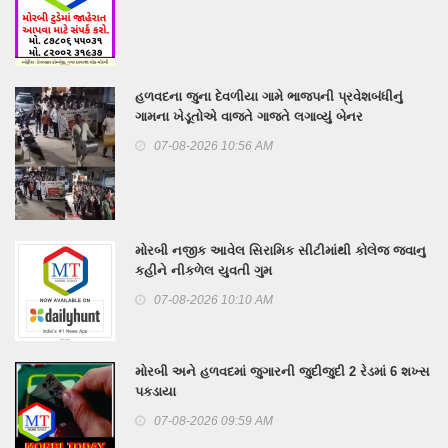
હળવદના જુના દેવળીયા ગામે ભાજપની પ્રવેશબંધીનું
ગામના ખેડૂતોએ વાજતે ગાજતે લગાવ્યું બેનર
07-08-2026 10:56 AM
મોરબી નજીક આવેલ સિરામિક સીટીમાંથી કોલેજ જવાનુ
કહીને નીકળેલ યુવતી ગુમ
07-08-2026 10:10 AM
મોરબી અને હળવદમાં જુગારની જુદીજુદી 2 રેડમાં 6 શખ્સ
પકડાયા
07-08-2026 09:59 AM