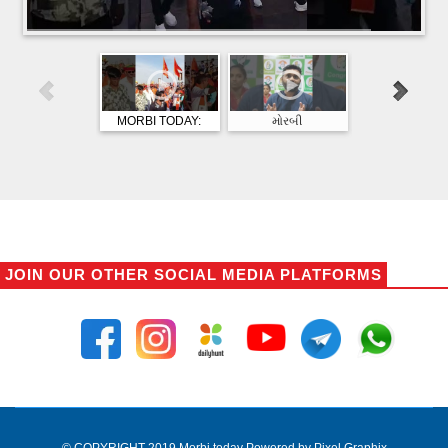
MORBI TODAY:
મોરબી
MORBI TODA
મોરબીમાં રામનવમી
મહાનગરપાલિકાની
મોરબીના જલારામ
નિમિતે હિન્દુ સમાજ
ચૂંટણીની જાહેરાત પહેલા
ખાતે રામ નવમી
અને સંગઠનો દ્વારા ભવ્ય
જિલ્લા-શહેર કોંગ્રેસે 12
ધામધૂમથી ઉજવ
શોભાયાત્રા
ઉમેદવારોના નામ જાહેર
કરાઈ, ત્રિવિધ કાર્
કર્યા
યોજાયો
JOIN OUR OTHER SOCIAL MEDIA PLATFORMS