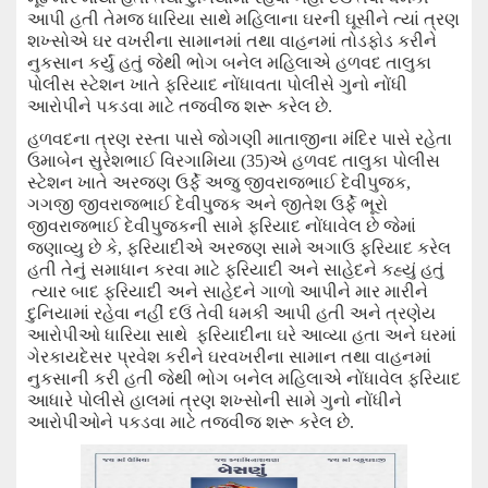
આપી હતી
તેમજ ધારિયા
સાથે મહિલાના ઘરની
ઘૂસીને ત્યાં ત્રણ
શખ્સોએ
ઘર વખરી
ના
સામાનમાં તથા વાહનમાં
તોડફોડ કરીને
નુકસાન કર્યું હતું જેથી ભોગ બનેલ મહિલાએ હળવદ તાલુકા
પોલીસ સ્ટેશન ખાતે ફરિયાદ નોંધાવતા પોલીસે ગુનો નોંધી
આરોપીને પકડવા માટે તજ
વીજ
શરૂ કરેલ છે.
હળવદના ત્રણ રસ્તા પાસે જોગણી માતાજીના મંદિર પાસે રહેતા
ઉમાબેન સુરેશભાઈ વિરગામિયા (
35
)
એ
હળવદ તાલુકા પોલીસ
સ્ટેશન ખાતે અરજણ ઉર્ફે
અ
જુ જીવરાજભાઈ દેવીપુજક
,
ગગજી જીવરાજભાઈ દેવીપુજક અને જીતેશ ઉર્ફે ભૂરો
જીવરાજભાઈ દેવીપુજકની સામે ફરિયાદ નોંધાવેલ છે જેમાં
જણાવ્યુ છે કે
,
ફરિયાદીએ અરજણ સામે
અગાઉ
ફરિયાદ કરેલ
હતી તેનું
સમાધાન કરવા માટે ફરિયાદી અને સાહે
દ
ને કહ્યું હતું
ત્યાર બાદ ફરિયાદી અને
સાહે
દ
ને ગાળો આપીને માર મારીને
દુનિયામાં રહેવા નહીં દઉં તેવી ધમકી આપી હતી અને ત્રણેય
આરોપીઓ
ધારિયા સાથે
ફરિયાદીના ઘરે આવ્યા હતા અને
ઘરમાં
ગેરકાયદેસર પ્રવેશ કરીને ઘરવખરીના સામાન તથા વાહનમાં
નુકસાની કરી હતી જેથી ભોગ બનેલ મહિલાએ નોંધાવેલ ફરિયાદ
આધારે પોલીસે હાલમાં ત્રણ શખ્સોની સામે ગુનો નોંધીને
આરોપીઓને પકડવા માટે તજવીજ શરૂ કરેલ છે.