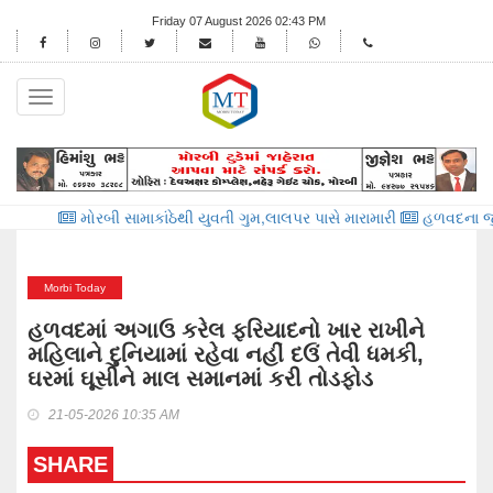
Friday 07 August 2026 02:43 PM
Toggle
navigation
મોરબી સામાકાંઠેથી યુવતી ગુમ,લાલપર પાસે મારામારી
હળવદના જુના દેવળીયા 
Morbi Today
હળવદમાં અગાઉ કરેલ ફરિયાદનો ખાર રાખીને
મહિલાને દુનિયામાં રહેવા નહીં દઉં તેવી ધમકી,
ઘરમાં ઘૂસીને માલ સમાનમાં કરી તોડફોડ
21-05-2026 10:35 AM
SHARE