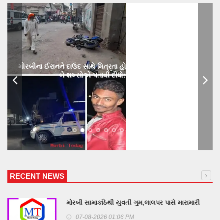
મોરબીના ઈરાનને દાઉદ સાથે મિત્રતા હોય છાતીમાં છરીનો ઘા ઝીકિને
બે શખ્સોએ પતાવી દીધો: ગુનો નોંધાયો
RECENT NEWS
મોરબી સામાકાંઠેથી યુવતી ગુમ,લાલપર પાસે મારામારી
07-08-2026 01:06 PM