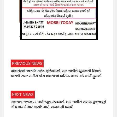
PREVIOUS NEWS
વાંકાનેરમાં અગાઉ કરેલ ફરિયાદનો ખાર રાખીને યુવાનની રિક્ષાને
કારથી ટક્કર મારીને પાંચ શખ્સોએ ધારિયા-પાઇપ વડે કર્યો હુમલો
NEXT NEWS
ટંકારાના સજનપર ગામે જૂના ઝઘડાનો ખાર રાખીને સસરા-પુત્રવધૂને
એક શખ્સે માર માર્યો: મારી નાખવાની ધમકી