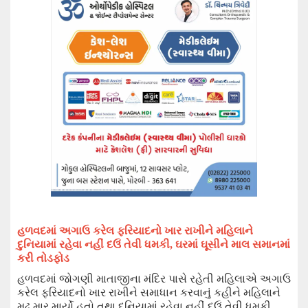
હળવદમાં
અગાઉ કરેલ ફરિયાદનો ખાર રાખીને મહિલાને
દુનિયામાં રહેવા નહીં દઉં
તેવી
ધમકી
,
ઘરમાં ઘૂસીને માલ સમાનમાં
કરી તોડફોડ
હળવદમાં જોગણી માતાજીના મંદિર પાસે રહેતી મહિલાએ અગાઉ
કરેલ ફરિયાદનો
ખાર
રાખીને સમાધાન કરવાનું કહીને મહિલાને
મૂઢ માર માર્યો હતો તથા દુનિયામાં રહેવા નહીં દઉં તેવી ધમકી