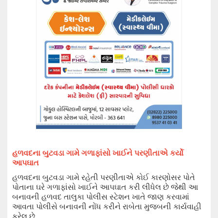
હળવદ
ના
બુટવડા ગામે
ગળાફાંસો ખાઈને પરણીતાએ કર્યો
આપઘાત
હળવદ
ના
બુટવડા ગામે
રહેતી પરણીતાએ કોઈ કારણોસર પોતે
પોતાના ઘરે ગળાફાંસો ખાઈને આપઘાત કરી લીધેલ છે જેથી આ
બનાવની હળવદ તાલુકા પોલીસ સ્ટેશન ખાતે જાણ કરવામાં
આવતા પોલીસે બનાવની નોંધ કરીને રાબેતા મુજબની કાર્યવાહી
કરેલ છે.