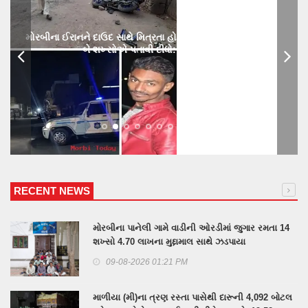
મોરબીના ઈરાનને દાઉદ સાથે મિત્રતા હોય છાતીમાં છરીનો ઘા ઝીકિને
બે શખ્સોએ પતાવી દીધો: ગુનો નોંધાયો
RECENT NEWS
મોરબીના પાનેલી ગામે વાડીની ઓરડીમાં જુગાર રમતા 14
શખ્સો 4.70 લાખના મુદ્દામાલ સાથે ઝડપાયા
09-08-2026 01:21 PM
માળીયા (મી)ના ત્રણ રસ્તા પાસેથી દારૂની 4,092 બોટલ