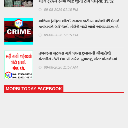
ભરેલ ટ્રકને રેન્જ આઈજીની ટીમે પકડ્યો: 19.52
લાખનો મુદ્દામાલ કબજે, આરોપીઓની શોધખોળ
09-08-2026 01:10 PM
માળિયા (મી)ના ખીરઈ ગામના પાટીયા પાસેથી 45 ઘેટાને
કતલખાને લઈ જતી બોલેરો ગાડી સાથે અમદાવાદના બે
શખ્સ
09-08-2026 12:15 PM
હળવદના બુટબડા ગામે પગના દુખાવાની બીમારીથી
કંટાળીને ઝેરી દવા પી ગયેલ યુવાનનું મોત: વાંકાનેરમાં
તાવની બીમારીમાં વૃદ્ધનું મોત
09-08-2026 11:57 AM
MORBI TODAY FACEBOOK