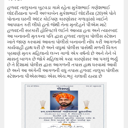
હળવદ તાલુકાના બુટવડા ગામે રહેતા મુકેશભાઈ ગણેશભાઈ
લોદરીયાના પત્ની
અલ્કા
બેન મુકેશભાઈ લોદરીયા (
20
)
એ પોતે
પોતાના ઘરની અંદર કોઈપણ કારણોસર ગળા
ફાંસો
ખાઈને
આપઘાત કરી લીધો હતો જેથી તેના મૃતદેહને પીએમ માટે
હળવદની સરકારી હોસ્પિટ
લે લઈને આવ્યા હતા અને
ત્યારબાદ
આ બનાવની મૃતકના પતિ દ્વારા હળવદ તાલુકા પોલીસ સ્ટેશન
ખાતે જાણ કરવામાં આવતા પોલીસે બનાવની નોંધ કરી આગળની
કાર્યવાહી હાથ ધરી છે અને વધુમાં પોલીસ પાસેથી મળતી વિગત
પ્રમાણે મૃતક મહિલાનો લગ્ન ગાળો એક વર્ષનો છે અને તેને બે
માસનું બાળક છે જોકે મહિલાએ કયા કારણોસર
આ
પગલું ભર્યું
છે તે દિશામાં પોલીસ દ્વારા આગળની તપાસ હાથ ધરવામાં આવી
છે
અને આ
અંગેની આગળની વધુ તપાસ હળવદ તાલુકા પોલીસ
સ્ટેશનના પીએસઆઇ એસ.એચ.ભટ્ટ ચલાવી રહ્યા છે