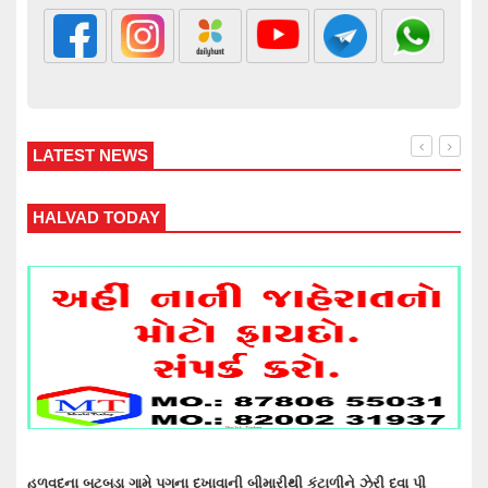
LATEST NEWS
WANKANER TODAY
ા પી
વાંકાનેર બાઉન્ડ્રી નજીકથી 1.93 કરોડનો દારૂ-બિયર ભરેલ ટ્રક પકડવાના