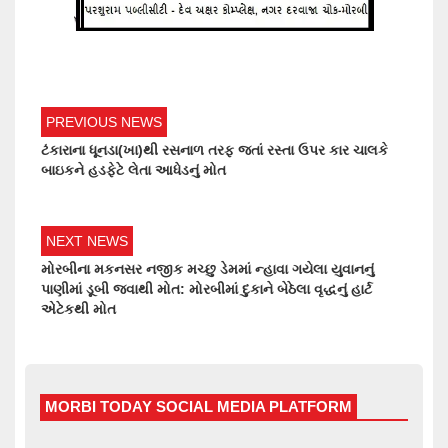
PREVIOUS NEWS
ટંકારાના ધૂનડા(ખા)થી રસનાળ તરફ જતાં રસ્તા ઉપર કાર ચાલકે
બાઇકને હડફેટે લેતા આધેડનું મોત
NEXT NEWS
મોરબીના મકનસર નજીક મચ્છુ ડેમમાં ન્હાવા ગયેલા યુવાનનું
પાણીમાં ડૂબી જવાથી મોત: મોરબીમાં દુકાને બેઠેલા વૃદ્ધનું હાર્ટ
એટેકથી મોત
MORBI TODAY SOCIAL MEDIA PLATFORM