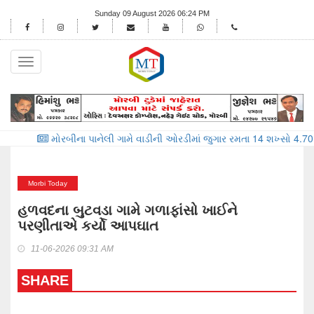
Sunday 09 August 2026 06:24 PM
Toggle
navigation
ોરબીના પાનેલી ગામે વાડીની ઓરડીમાં જુગાર રમતા 14 શખ્સો 4.70 લાખના મુદ્દા
Morbi Today
હળવદના બુટવડા ગામે ગળાફાંસો ખાઈને
પરણીતાએ કર્યો આપઘાત
11-06-2026 09:31 AM
SHARE