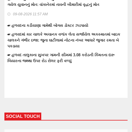
ગુનામાં 5 મહિને 3 આરોપી પકડાયા: રિમાન્ડ લેવા તજવીજ
08-08-2026 09:30 AM
☛ તેરા તુજકો અર્પણ: વાંકાનેર સિટી પોલીસે રોકડ, મોબાઈલ અને બાઇક
સહિત લાખોનો મુદામાલ અરજદારોને પરત કર્યો
ં બાઇક
મતા બે
☛ વાંકાનેરના ગુંદાખડા ગામે રેતી ભરેલા ટ્રક ઉપર ચડીને કામ કરતા યુવાનન
ઇલેક્ટ્રીક શોટ લાગતા મોત
ારૂ
☛ વાંકાનેરમાં પેટમાં દુખાવો ઉપડતા સારવારમાં ખસેડાયેલ મહિલાને આંચકી
ઉપડતા મોત નીપજ્યું
SOCIAL TOUCH