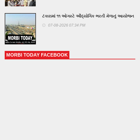
ટંકારામાં ૧૧ ઓગસ્ટે ઔદ્યોગિક ભરતી મેળાનું આયોજન
07-08-2026 07:34 PM
MORBI TODAY FACEBOOK