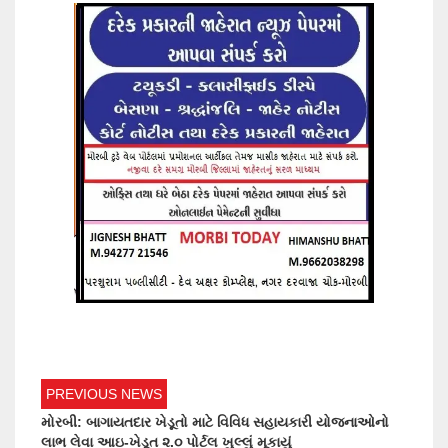
PREVIOUS NEWS
મોરબી: બાગાયતદાર ખેડૂતો માટે વિવિધ સહાયકારી યોજનાઓનો
લાભ લેવા આઇ-ખેડૂત ૨.૦ પોર્ટલ ખુલ્લું મૂકાયું