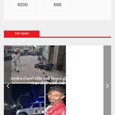
8200
688
TOP NEWS
મોરબીના ઈરાનને દાઉદ સાથે મિત્રતા હોય છાતીમાં છરીનો ઘા ઝીકિને
બે શખ્સોએ પતાવી દીધો: ગુનો નોંધાયો