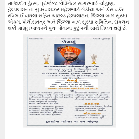
માર્ગદર્શન હેઠળ
,
પ્રોજેક્ટ કોર્ડિનેટર સાગરભાઈ ચૌહાણ
,
હેલ્પલાઇનના સુપરવાઇઝર મહેશભાઈ ગેડીયા અને કેસ વર્કર
રવિભાઈ વાઘેલા સહિત ચાઇલ્ડ હેલ્પલાઇન
,
જિલ્લા બાળ સુરક્ષા
એકમ
,
પોલીસતંત્ર અને જિલ્લા બાળ સુરક્ષા સમિતિના સંકલન
થકી માસૂમ બાળકને પુનઃ પોતાના કુટુંબની સાથે મિલન થયું છે.