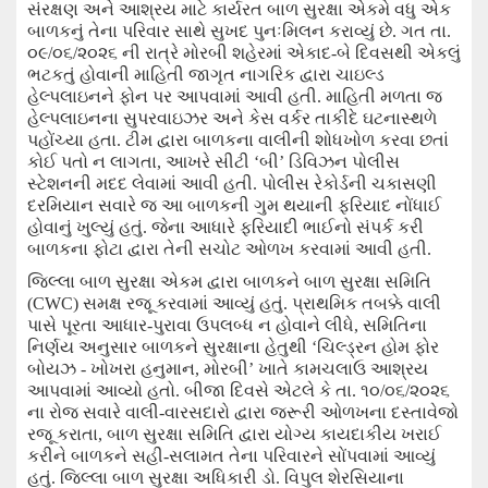
સંરક્ષણ અને આશ્રય માટે કાર્યરત બાળ સુરક્ષા એકમે વધુ એક
બાળકનું તેના પરિવાર સાથે સુખદ પુનઃમિલન કરાવ્યું છે. ગત તા.
૦૯/૦૬/૨૦૨૬ ની રાત્રે મોરબી શહેરમાં એકાદ-બે દિવસથી એકલું
ભટકતું હોવાની માહિતી જાગૃત નાગરિક દ્વારા ચાઇલ્ડ
હેલ્પલાઇનને ફોન પર આપવામાં આવી હતી. માહિતી મળતા જ
હેલ્પલાઇનના સુપરવાઇઝર અને કેસ વર્કર તાકીદે ઘટનાસ્થળે
પહોંચ્યા હતા. ટીમ દ્વારા બાળકના વાલીની શોધખોળ કરવા છતાં
કોઈ પતો ન લાગતા
,
આખરે સીટી
‘
બી
’
ડિવિઝન પોલીસ
સ્ટેશનની મદદ લેવામાં આવી હતી. પોલીસ રેકોર્ડની ચકાસણી
દરમિયાન સવારે જ આ બાળકની ગુમ થયાની ફરિયાદ નોંધાઈ
હોવાનું ખુલ્યું હતું. જેના આધારે ફરિયાદી ભાઈનો સંપર્ક કરી
બાળકના ફોટા દ્વારા તેની સચોટ ઓળખ કરવામાં આવી હતી.
જિલ્લા બાળ સુરક્ષા એકમ દ્વારા બાળકને બાળ સુરક્ષા સમિતિ
(
CWC)
સમક્ષ રજૂ કરવામાં આવ્યું હતું. પ્રાથમિક તબક્કે વાલી
પાસે પૂરતા આધાર-પુરાવા ઉપલબ્ધ ન હોવાને લીધે
,
સમિતિના
નિર્ણય અનુસાર બાળકને સુરક્ષાના હેતુથી
‘
ચિલ્ડ્રન હોમ ફોર
બોયઝ - ખોખરા હનુમાન
,
મોરબી
’
ખાતે કામચલાઉ આશ્રય
આપવામાં આવ્યો હતો. બીજા દિવસે એટલે કે તા. ૧૦/૦૬/૨૦૨૬
ના રોજ સવારે વાલી-વારસદારો દ્વારા જરૂરી ઓળખના દસ્તાવેજો
રજૂ કરાતા
,
બાળ સુરક્ષા સમિતિ દ્વારા યોગ્ય કાયદાકીય ખરાઈ
કરીને બાળકને સહી-સલામત તેના પરિવારને સોંપવામાં આવ્યું
હતું. જિલ્લા બાળ સુરક્ષા અધિકારી ડો. વિપુલ શેરસિયાના