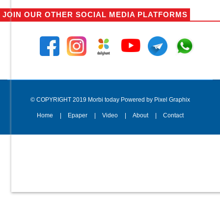
JOIN OUR OTHER SOCIAL MEDIA PLATFORMS
© COPYRIGHT 2019 Morbi today Powered by Pixel Graphix
Home
Epaper
Video
About
Contact