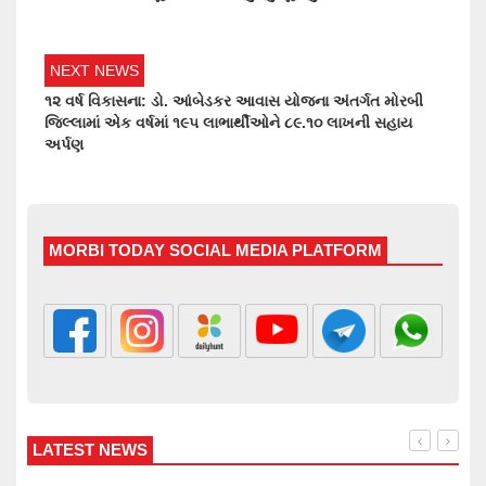
NEXT NEWS
૧૨ વર્ષ વિકાસના: ડો. આંબેડકર આવાસ યોજના અંતર્ગત મોરબી
જિલ્લામાં એક વર્ષમાં ૧૯૫ લાભાર્થીઓને ૮૯.૧૦ લાખની સહાય
અર્પણ
MORBI TODAY SOCIAL MEDIA PLATFORM
LATEST NEWS