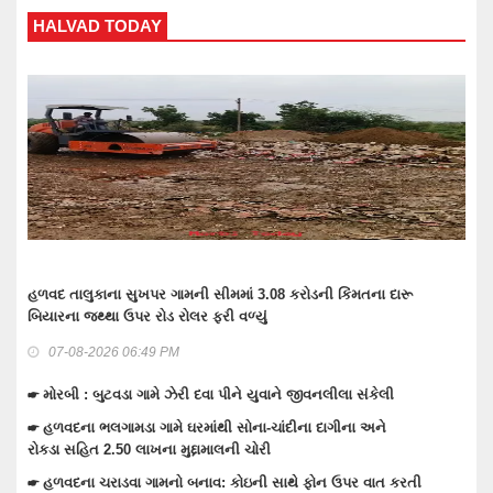
ODAY
WANKANER TO
 સુખપર ગામની સીમમાં 3.08 કરોડની કિંમતના દારૂ
તેરા તુજકો અર્પણ: વા
ઉપર રોડ રોલર ફરી વળ્યું
લાખોનો મુદામાલ અરજદા
 06:49 PM
07-08-2026 06:37
ડા ગામે ઝેરી દવા પીને યુવાને જીવનલીલા સંકેલી
☛ વાંકાનેરના ગુંદાખડા
ઇલેક્ટ્રીક શોટ લાગતા
મડા ગામે ઘરમાંથી સોના-ચાંદીના દાગીના અને
0 લાખના મુદ્દામાલની ચોરી
☛ વાંકાનેરમાં પેટમાં 
ઉપડતા મોત નીપજ્યું
ડવા ગામનો બનાવ: કોઇની સાથે ફોન ઉપર વાત કરતી