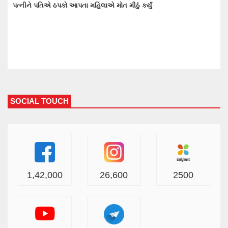
પકો આપતા મહિલાએ મોત મીઠું કર્યું
☛ વાંકાનેરમાં મુખ્ય મા
SOCIAL TOUCH
1,42,000
26,600
2500