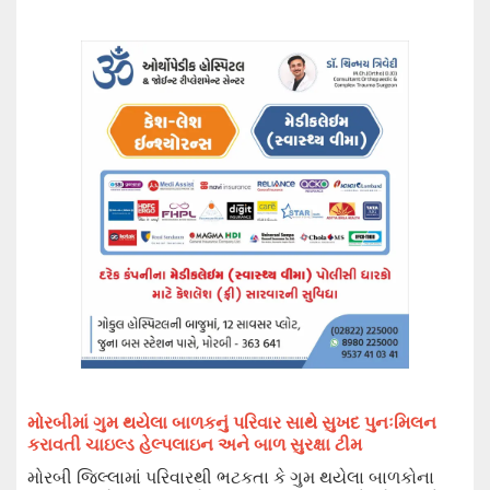
મોરબીમાં ગુમ થયેલા બાળકનું પરિવાર સાથે સુખદ પુનઃમિલન
કરાવતી ચાઇલ્ડ હેલ્પલાઇન અને બાળ સુરક્ષા ટીમ
મોરબી જિલ્લામાં પરિવારથી ભટકતા કે ગુમ થયેલા બાળકોના