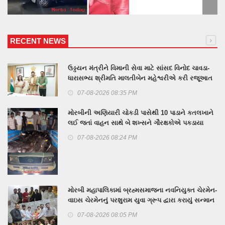
RECENT NEWS
ઉડ્ડયન મંત્રીને વિમાની સેવા માટે સાંસદ વિનોદ ચાવડા-
ધારાસભ્ય શ્રીમતિ માલતીબેન મહેશ્વરીએ કરી રજૂઆત
07-08-2026 08:35 PM
મોરબીની અણિયારી ચોકડી પાસેથી 10 પાડાને કતલખાને
લઈ જતાં વાહન સાથે બે શખ્સને ગૌરક્ષકોએ પકડાયા
07-08-2026 08:24 PM
મોરબી મહાપાલિકામાં બ્રહ્મસમાજના નવનિયુક્ત ચેરમેન-
વાઇસ ચેરમેનનું પરશુરામ યુવા ગ્રૂપ દ્વારા કરાયું સન્માન
07-08-2026 08:05 PM