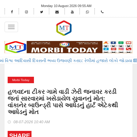
Monday 10 August 2026 09:55 AM
Toggle
navigation
 આદિવાસી દિવસની ભવ્ય ઉજવણી કરાઇ: રેલીમાં હજારો લોકો જોડાયા
વાંકાનેર 
Morbi Today
હળવદના ટીકર ગામે વાડી ઝેરી જનાવર કરડી
જતાં સારવારમાં ખસેડાયેલ યુવાનનું મોત:
વાંકાનેર બાઉન્ડ્રી પાસે આધેડનું હાર્ટ એટેકથી
આધેડનું મોત
08-07-2026 10:40 AM
SHARE