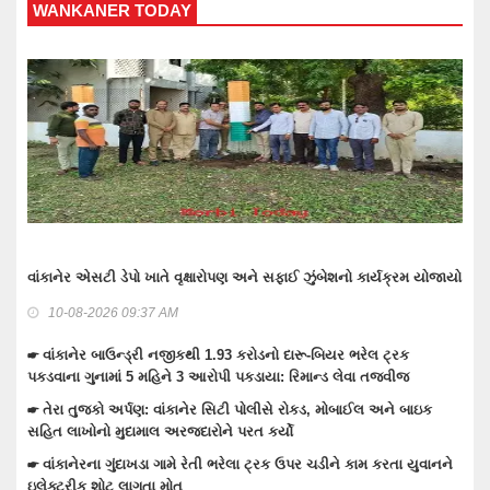
WANKANER TODAY
T
વાંકાનેર એસટી ડેપો ખાતે વૃક્ષારોપણ અને સફાઈ ઝુંબેશનો કાર્યક્રમ યોજાયો
ટં
જો
10-08-2026 09:37 AM
☛ વાંકાનેર બાઉન્ડ્રી નજીકથી 1.93 કરોડનો દારૂ-બિયર ભરેલ ટ્રક
પકડવાના ગુનામાં 5 મહિને 3 આરોપી પકડાયા: રિમાન્ડ લેવા તજવીજ
☛ 
☛ તેરા તુજકો અર્પણ: વાંકાનેર સિટી પોલીસે રોકડ, મોબાઈલ અને બાઇક
☛ 
સહિત લાખોનો મુદામાલ અરજદારોને પરત કર્યો
મુ
☛ વાંકાનેરના ગુંદાખડા ગામે રેતી ભરેલા ટ્રક ઉપર ચડીને કામ કરતા યુવાનને
☛ 
ઇલેક્ટ્રીક શોટ લાગતા મોત
ભર્ય