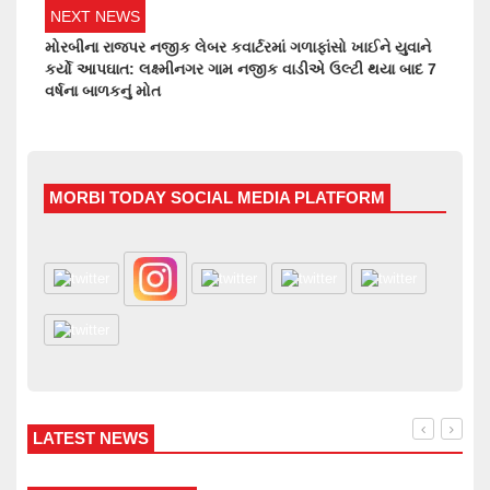
NEXT NEWS
મોરબીના રાજપર નજીક લેબર કવાર્ટરમાં ગળાફાંસો ખાઈને યુવાને
કર્યો આપઘાત: લક્ષ્મીનગર ગામ નજીક વાડીએ ઉલ્ટી થયા બાદ 7
વર્ષના બાળકનું મોત
MORBI TODAY SOCIAL MEDIA PLATFORM
LATEST NEWS