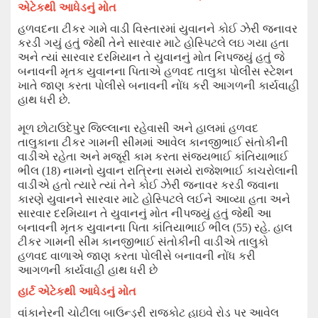
એટેકથી આધેડનું મોત
હળવદ
ના
ટીકર ગામે વાડી વિસ્તાર
માં
યુવાનને કોઈ ઝેરી જનાવર
કર
ડી
ગયું હતું જેથી તેને સારવાર માટે હોસ્પિટલે લઇ ગયા હતા
અને ત્યાં સારવાર દરમિયાન તે યુવાનનું મોત નિપજ્યું હતું જે
બનાવની
મૃતક યુવાનના
પિતાએ હળવદ તાલુકા પોલીસ સ્ટેશન
ખાતે જાણ કરતા પોલીસે બનાવની નોંધ કરી આગળની કાર્યવાહી
હાથ ધરી છે.
મૂળ છોટાઉદેપુર જિલ્લાના રહેવાસી અને હાલમાં હળવદ
તાલુકાના ટીકર ગામની સીમમાં આવેલ કાનજીભાઈ સંતોકીની
વાડીએ રહેતા અને મજૂરી કામ કરતા સંજયભાઈ
કાંતિયા
ભાઈ
ભીલ (
18
)
નામનો યુવાન રાત્રિના સમયે રાજેશભાઈ કાચ
રો
લાની
વાડીએ હતો ત્યારે ત્યાં તેને કોઈ ઝેરી જનાવર કરડી જવાના
કારણે
યુવાનને
સારવાર માટે હોસ્પિટ
લે
લઈને આવ્યા હતા અને
સારવાર દરમિયાન તે યુવાનનું મોત નીપજ્યું હતું જેથી આ
બનાવની મૃતક યુવાનના પિતા
કાંતિયા
ભાઈ ભીલ (
55
)
રહે. હાલ
ટીકર ગામની સીમ કાનજીભાઈ સંતોકીની વાડીએ તાલુકો
હળવદ વાળાએ જાણ કરતા પોલીસે બનાવની નોંધ કરી
આગળની કાર્યવાહી હાથ ધરી છે
હાર્ટ એટેકથી આધેડનું મોત
વાંકાનેરની ચોટીલા બાઉન્ડ્રી રાજકોટ હાઇવે રોડ પર આવેલ