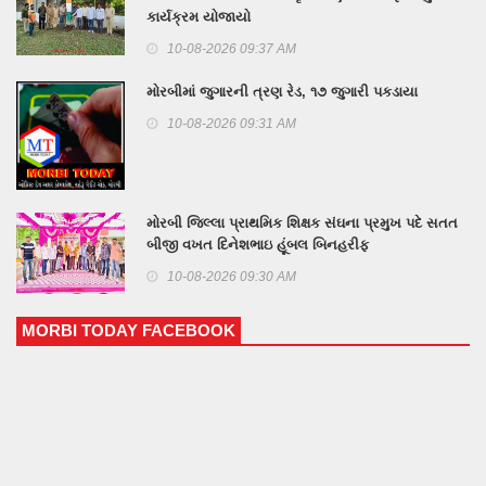
કાર્યક્રમ યોજાયો
10-08-2026 09:37 AM
મોરબીમાં જુગારની ત્રણ રેડ, ૧૭ જુગારી પકડાયા
10-08-2026 09:31 AM
મોરબી જિલ્લા પ્રાથમિક શિક્ષક સંઘના પ્રમુખ પદે સતત
બીજી વખત દિનેશભાઇ હૂંબલ બિનહરીફ
10-08-2026 09:30 AM
MORBI TODAY FACEBOOK