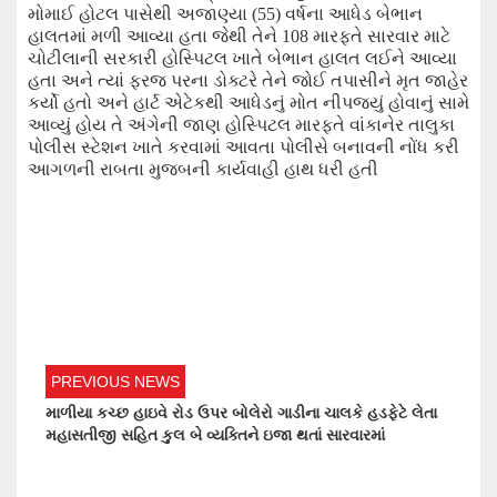
મોમાઈ હોટલ પાસેથી અજાણ્યા (
55
)
વર્ષના
આધેડ બેભાન
હાલતમાં મળી આવ્યા હતા જેથી તેને
108
મારફતે સારવાર માટે
ચોટીલાની સરકારી હોસ્પિટલ ખાતે બેભાન હાલત લઈને આવ્યા
હતા અને ત્યાં ફરજ પરના ડોક્ટરે તેને જોઈ તપાસીને મૃત જાહેર
કર્યો હતો અને હાર્ટ એટેકથી આધેડનું મોત
નીપજયું હોવાનું
સામે
આવ્યું હોય તે અંગેની જાણ હોસ્પિટલ મારફતે વાંકાનેર તાલુકા
પોલીસ સ્ટેશન ખાતે કરવામાં આવતા પોલીસે બનાવની નોંધ કરી
આગળની રાબતા મુજબની કાર્યવાહી હાથ ધરી હતી
PREVIOUS NEWS
માળીયા કચ્છ હાઇવે રોડ ઉપર બોલેરો ગાડીના ચાલકે હડફેટે લેતા
મહાસતીજી સહિત કુલ બે વ્યક્તિને ઇજા થતાં સારવારમાં