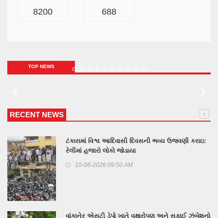
8200
688
TOP NEWS
RECENT NEWS
ટંકારામાં વિશ્વ આદિવાસી દિવસની ભવ્ય ઉજવણી કરાઇ:
રેલીમાં હજારો લોકો જોડાયા
મોરબી પાલિકાના પુર્વ ઉપપ્રમુખ અને તેના દિકરાની તિક્ષણ
હથિયારના ઘા ઝીકીને હત્યા
10-08-2026 09:50 AM
વાંકાનેર એસટી ડેપો ખાતે વૃક્ષારોપણ અને સફાઈ ઝુંબેશનો