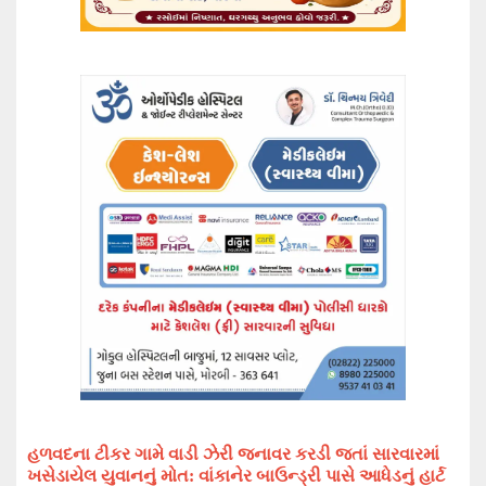
હળવદ
ના
ટીકર ગામે વાડી ઝેરી જનાવર કરડી જતાં સારવારમાં
ખસેડાયેલ યુવાનનું મોત: વાંકાનેર બાઉન્ડ્રી પાસે આધેડનું હાર્ટ