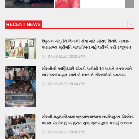
RECENT NEWS
ઉડ્ડયન મંત્રીને વિમાની સેવા માટે સાંસદ વિનોદ ચાવડા-
ધારાસભ્ય શ્રીમતિ માલતીબેન મહેશ્વરીએ કરી રજૂઆત
07-08-2026 08:35 PM
મોરબીની અણિયારી ચોકડી પાસેથી 10 પાડાને કતલખાને
લઈ જતાં વાહન સાથે બે શખ્સને ગૌરક્ષકોએ પકડાયા
07-08-2026 08:24 PM
મોરબી મહાપાલિકામાં બ્રહ્મસમાજના નવનિયુક્ત ચેરમેન-
વાઇસ ચેરમેનનું પરશુરામ યુવા ગ્રૂપ દ્વારા કરાયું સન્માન
07-08-2026 08:05 PM