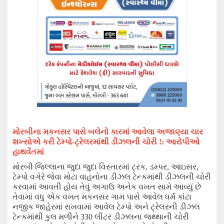
મોરબીના
મકનસર પાસે
બલેનો કારમાં આવેલા અજાણ્યા ચાર
શખ્સોએ કરી ટેમ્પો-ટ્રેલરમાંથી ડીઝલની ચોરી !: આરોપીઓ
હાથવેંતમાં
મોરબી જિલ્લાના જુદા જુદા વિસ્તારમાં ટ્રક
,
ડમ્પર
,
આઇસર
,
ટેમ્પો
વગેરે જેવા મોટા વાહનોના ડીઝલ ટેન્કમાંથી ડીઝલની ચોરી
કરવામાં આવતી હોય તેવું અગાઉ અનેક વખત સામે આવ્યું છે
તેવામાં વધુ એક વખત મકનસર ગામ પાસે આવેલ ધર્મ કાંટા
નજીક જાહેરમાં રાખવામાં આવેલ ટેમ્પો અને ટ્રેલરની ડીઝલ
ટેન્કમાંથી કુલ મળીને
330
લીટર ડીઝલના જથ્થાની ચોરી