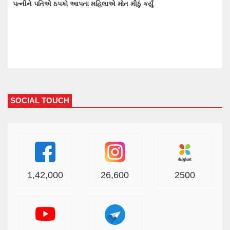
પત્નીને પતિએ ઠપકો આપતા મહિલાએ મોત મીઠું કર્યું
☛ વ
SOCIAL TOUCH
1,42,000
26,600
2500