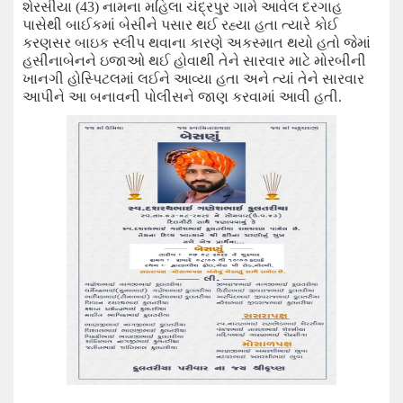
શેરસીયા (
43
)
નામના મહિલા ચંદ્રપુર ગામે આવેલ દરગાહ
પાસેથી બાઈકમાં બેસીને પસાર થઈ રહ્યા હતા ત્યારે કોઈ
કરણસર
બાઇક સ્લીપ
થવાના કારણે અકસ્માત થયો હતો જેમાં
હસીનાબેનને ઇજાઓ થઈ હોવાથી તેને સારવાર માટે મોરબીની
ખાનગી હોસ્પિટલમાં
લઈને આવ્યા હતા અને
ત્યાં તેને સારવાર
આપીને આ બનાવની પોલીસને જાણ કરવામાં આવી હતી.