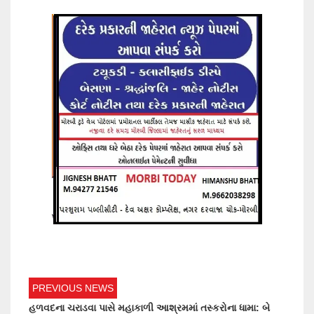
PREVIOUS NEWS
હળવદના ચરાડવા પાસે મહાકાળી આશ્રમમાં તસ્કરોના ધામા: બે