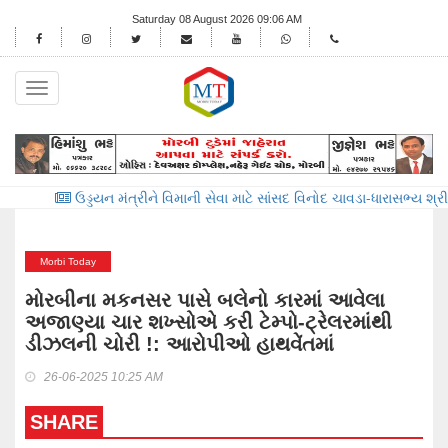
Saturday 08 August 2026 09:06 AM
Toggle
navigation
ઉડ્ડયન મંત્રીને વિમાની સેવા માટે સાંસદ વિનોદ ચાવડા-ધારાસભ્ય શ્રીમતિ મ
Morbi Today
મોરબીના મકનસર પાસે બલેનો કારમાં આવેલા
અજાણ્યા ચાર શખ્સોએ કરી ટેમ્પો-ટ્રેલરમાંથી
ડીઝલની ચોરી !: આરોપીઓ હાથવેંતમાં
26-06-2025 10:25 AM
SHARE