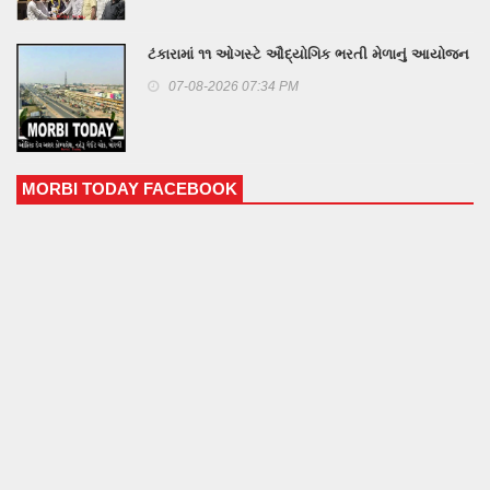
ટંકારામાં ૧૧ ઓગસ્ટે ઔદ્યોગિક ભરતી મેળાનું આયોજન
07-08-2026 07:34 PM
MORBI TODAY FACEBOOK