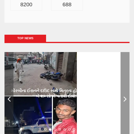
8200
688
TOP NEWS
મોરબીના ઈરાનને દાઉદ સાથે મિત્રતા હોય છાતીમાં છરીનો ઘા ઝીકિને
બે શખ્સોએ પતાવી દીધો: ગુનો નોંધાયો