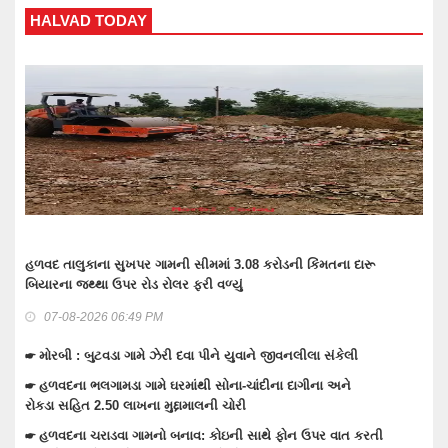
HALVAD TODAY
W
હળવદ તાલુકાના સુખપર ગામની સીમમાં 3.08 કરોડની કિંમતના દારૂ
તેર
બિયારના જથ્થા ઉપર રોડ રોલર ફરી વળ્યું
લાખ
07-08-2026 06:49 PM
ન
☛ મોરબી : બુટવડા ગામે ઝેરી દવા પીને યુવાને જીવનલીલા સંકેલી
☛ વ
ઇલે
☛ હળવદના ભલગામડા ગામે ઘરમાંથી સોના-ચાંદીના દાગીના અને
ં
રોકડા સહિત 2.50 લાખના મુદ્દામાલની ચોરી
☛ વ
ઉપડ
☛ હળવદના ચરાડવા ગામનો બનાવ: કોઇની સાથે ફોન ઉપર વાત કરતી