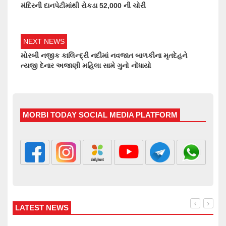
મંદિરની દાનપેટીમાંથી રોકડા 52,000 ની ચોરી
NEXT NEWS
મોરબી નજીક કાલિન્દ્રી નદીમાં નવજાત બાળકીના મૃતદેહને
ત્યજી દેનાર અજાણી મહિલા સામે ગુનો નોંધાયો
MORBI TODAY SOCIAL MEDIA PLATFORM
LATEST NEWS