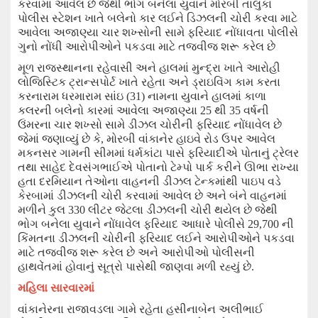
કરવામાં આવેલ છે જેથી ભોગ બનેલા યુવાને મોરબી તાલુકા
પોલીસ સ્ટેશન ખાતે
બલેનો કાર લઈને ડિઝલની ચોરી કરવા માટે
આવેલા અજાણ્યા ચાર શખ્સોની સામે
ફરિયાદ નોંધાવતા પોલીસે
ગુનો નોંધી આરોપીઓને પકડવા માટે તજવી
જ
શરૂ કરેલ છે
મૂળ રાજસ્થાનના રહેવાસી અને હાલમાં મુન્દ્રા ખાતે આરોહી
લોજિસ્ટિક ટ્રાન્સપોર્ટ ખાતે રહેતા અને ડ્રાઇવિંગ કામ કરતા
કરનારામ ધરમારામ સાંઇ (
31
)
નામના યુવાને હાલમાં કાળા
કલરની બલેનો કારમાં આવેલા અજાણ્યા
25
થી
35
વર્ષની
ઉંમરના ચાર શખ્સો સામે ડીઝલ ચોરીની ફરિયાદ નોંધાવેલ છે
જેમાં જણાવ્યું છે કે
,
મોરબી વાંકાનેર હાઇવે રોડ ઉપર આવેલ
મકનસર ગામની સીમમાં ધર્મકાંટા પાસે ફરિયાદીએ પોતાનું ટ્રેલર
તથા સાહે
દ
દેવસંગભાઈએ પોતાનો ટેમ્પો પાર્ક કરીને ઊભા રાખ્યા
હતા દરમિયાન તેઓના વાહનની ડીઝલ ટેન્કમાંથી પાઇપ વડે
કેરબામાં ડીઝલની ચોરી કરવામાં આવે
લ
છે અને બંને વાહનમાં
મળીને કુલ
330
લીટર જેટલા ડીઝલની ચોરી થયેલ
છે જેથી
ભોગ બનેલા યુવાને નોંધાવેલ ફરિયાદ આધારે પોલીસે
29,700
ની
કિંમતના ડીઝલની ચોરી
ની ફરિયાદ લઈને
આરોપીઓને પકડવા
માટે તજવીજ શરૂ કરેલ છે
અને આરોપીઓ પોલીસની
હાથવેંતમાં હોવાનું સૂત્રો પાસેથી જાણવા મળી રહ્યું છે.
મહિલા સારવારમાં
વાંકાનેર
ના
રાજાવડલા ગામે રહેતા હસીનાબેન અલીભાઈ