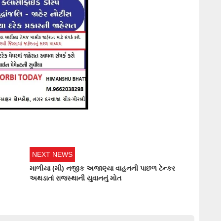
NEXT NEWS
માળીયા (મી) નજીક અજાણ્યા વાહનની પાછળ ટેન્કર
અથડાતાં રાજસ્થાની યુવાનનું મોત