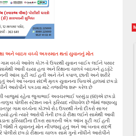
ક્ષા અને બાઇક વચ્ચે અકસ્માત થતાં યુવાનનું મોત
 ગામ વચ્ચે આવેલ કો
ઝ વે
ઉપરથી યુવાન બાઈક લઈને પસાર
 સામેથી આવી રહ્યા હતા અને રિક્ષાના
ચાલકે
બાઇકને
હડફેટે
વાનની આંખ
ફૂટી ગઈ હતી અને તેને
કપાળ
,
છાતી અને શરી
રે
હતું અને
આ બનાવ સંદર્ભે મૃતક યુવાનના પિતાએ હાલમાં છકડો
ંધીને
આરોપીને પકડવા માટે
તજવીજ
શરૂ કરેલ છે
ની બાજુમાં રહેતા જુગાભાઈ અવચરભાઈ પરસુંડા (
60
)
એ છકડો
તાલુકા પોલીસ સ્ટેશન ખાતે ફરિયાદ નોંધાવે
લ
છે જેમાં
જણાવ્યુ
નપુર ગામ વચ્ચેના કોઝવે રોડ ઉપરથી તેનો દીકરો સાગર
્યો હતો ત્યારે આરોપી તેની છકડો રીક્ષા લઈને સામેથી આવી
ાતા ફરિયાદીના દીકરા સાગર
ની એક આંખ
ફૂટી ગઈ હતી
ી જેથી
તે
યુવાનનું મોત
નીપજયું હતું અને આ
બનાવ સંદર્ભે
ે પોલીસે છકડો રીક્ષાના ચાલક સામે
ગુનો નોંધીને આરોપીને