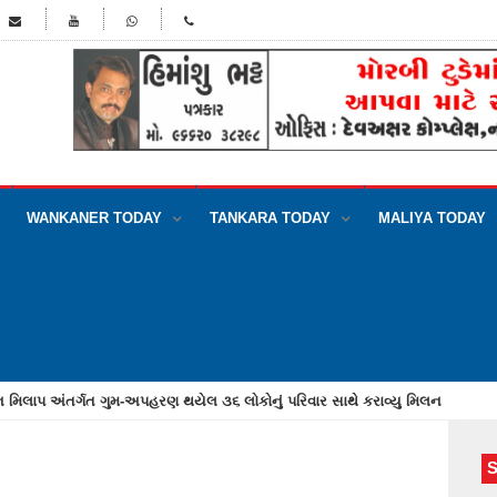
WANKANER TODAY
TANKARA TODAY
MALIYA TODAY
મંગાવનારા યુવાન સાથે છેતરપિંડી કરનાર આરોપી સુરતમાંથી ઝડપાયો