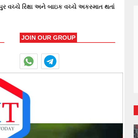
 વચ્ચે રિક્ષા અને બાઇક વચ્ચે અકસ્માત થતાં
JOIN OUR GROUP