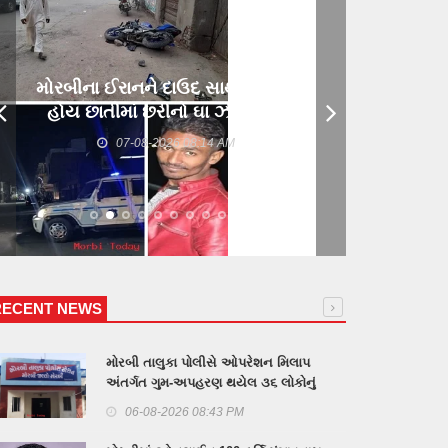
મોરબીના ઈરાનને દાઉદ સાથે મિત્રતા
હોય છાતીમાં છરીનો ઘા ઝીકિને બે
શખ્સોએ પતાવી દીધો: ગુનો નોંધાયો
07-08-2026 08:14 AM
RECENT NEWS
મોરબી તાલુકા પોલીસે ઓપરેશન મિલાપ
અંતર્ગત ગુમ-અપહરણ થયેલ ૩૬ લોકોનું
પરિવાર સાથે કરાવ્યુ મિલન
06-08-2026 08:43 PM