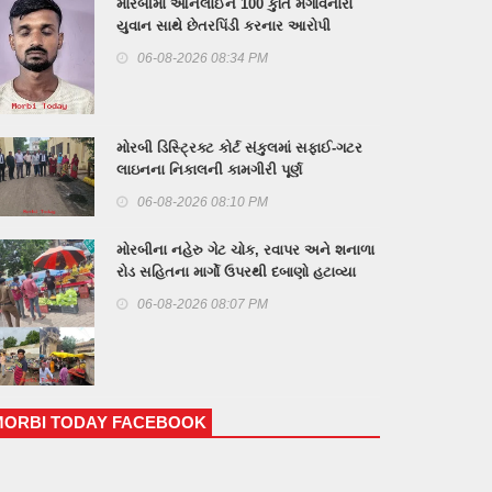
મોરબીમાં ઓનલાઈન 100 કુર્તિ મંગાવનારા
યુવાન સાથે છેતરપિંડી કરનાર આરોપી
સુરતમાંથી ઝડપાયો
06-08-2026 08:34 PM
મોરબી ડિસ્ટ્રિક્ટ કોર્ટ સંકુલમાં સફાઈ-ગટર
લાઇનના નિકાલની કામગીરી પૂર્ણ
06-08-2026 08:10 PM
મોરબીના નહેરુ ગેટ ચોક, રવાપર અને શનાળા
રોડ સહિતના માર્ગો ઉપરથી દબાણો હટાવ્યા
06-08-2026 08:07 PM
MORBI TODAY FACEBOOK