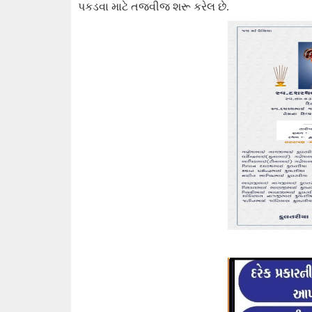
પકડવા માટે તજવીજ શરૂ
કરેલ છે.