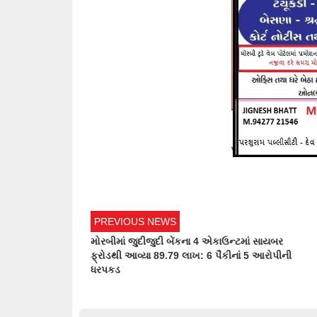
PREVIOUS NEWS
મોરબીમાં જુદીજુદી બેંકના 4 એકાઉન્ટમાં સાયબર
ફ્રોડથી આવ્યા 89.79 લાખ: 6 પૈકીનાં 5 આરોપીની
ધરપકડ