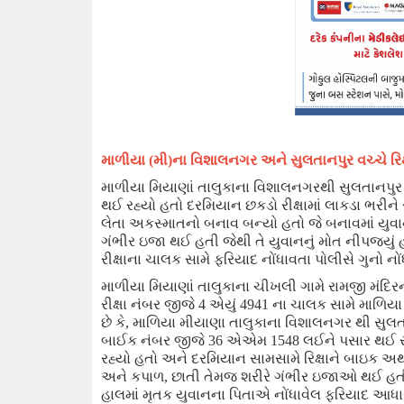
માળીયા (
મી)ના
વિશાલનગર
અને
સુલતાનપુર વચ્ચે
રિ
માળીયા
મિયાણાં
તાલુકાના વિશાલનગરથી સુલતાનપુર
થઈ રહ્યો હતો દરમિયાન છકડો રીક્ષા
માં લાકડા ભરીને
લેતા અકસ્માત
નો
બનાવ બન્યો હતો જે બનાવમાં યુ
ગંભીર
ઇજા થઈ હતી જેથી તે યુવાનનું
મોત
નીપજયું 
રીક્ષાના ચાલક સામે ફરિયાદ નોંધાવતા પોલીસે ગુનો
નો
માળીયા મિયાણાં
તાલુકાના ચીખલી ગામે રામજી મંદિર
રીક્ષા નંબર
જીજે
4
એયું
4941
ના ચાલક સામે માળિયા 
છે કે
,
માળિયા મીયાણા તાલુકાના વિશાલનગર થી સુલતા
બાઈક નંબર જીજે
36
એએમ
1548
લઈને પસાર થઈ રહ
રહ્યો હતો અને દરમિયાન સામસામે રિક્ષાને
બાઇક
અથડ
અને કપાળ
,
છાતી
તેમજ
શરી
રે
ગંભીર ઇજાઓ થઈ હત
હાલમાં મૃતક યુવાનના પિતાએ નોંધાવેલ ફરિયાદ આધાર