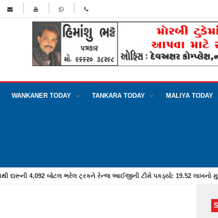
WANKANER TODAY
TANKARA TODAY
MALIYA TODAY
ાટીયા પાસેથી 45 ઘેટાને કતલખાને લઈ જતી બોલેરો ગાડી સાથે અમદાવાદના બે શખ્સ