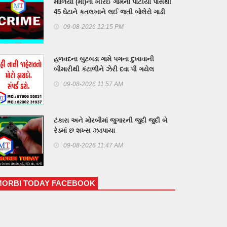
માળિયા (મી)ના ખીરઈ ગામના પાટીયા પાસેથી
45 ઘેટાને કતલખાને લઈ જતી બોલેરો ગાડી
સાથે અમદાવાદના બે શખ્સ
09-08-2026 12:15 PM
હળવદના બુટબડા ગામે પગના દુખાવાની
બીમારીથી કંટાળીને ઝેરી દવા પી ગયેલ
યુવાનનું મોત: વાંકાનેરમાં તાવની બીમારીમાં
09-08-2026 11:57 AM
વૃદ્ધનું મોત
ટંકારા અને મોરબીમાં જુગારની જુદી જુદી બે
રેડમાં છ શખ્સ ઝડપાયા
09-08-2026 11:47 AM
MORBI TODAY FACEBOOK