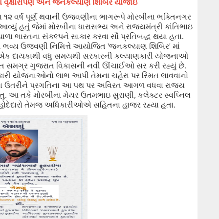
ાં
વૃક્ષારોપણ
અને
જનકલ્યાણ શિબિર
યોજાઇ
ના ૧૨ વર્ષ પૂર્ણ થવાની ઉજવણીના ભાગરૂપે
મોરબીના
ભક્તિનગર
્યું હતું જેમાં
મોરબીના ધારાસભ્ય અને રાજયમંત્રી કાંતિભાઇ
યાળા ભારતના સંકલ્પને સાકાર કરવા સૌ પ્રતિબદ્ધ થયા હતા.
ની ભવ્ય ઉજવણી નિમિત્તે આયોજિત
'
જનકલ્યાણ શિબિર
'
માં
લ્લા એક દાયકાથી વધુ સમયથી સરકારની કલ્યાણકારી યોજનાઓ
હિત સમગ્ર ગુજરાત વિકાસની નવી ઊંચાઈઓ સર કરી રહ્યું છે.
ારી યોજનાઓનો લાભ આપી તેમના ચહેરા પર સ્મિત લાવવાનો
ર ખરા ઉતરીને પ્રગતિના આ પથ પર અવિરત આગળ વધવા રાજ્ય
તુ.
આ તકે મોરબીના મેયર ઉતમભાઇ સુરાણી
, કલેક્ટર સ્વપ્નિલ
ે હોદેદારો તેમજ અધિકારીઓએ સહિતના હાજર રહ્યા હતા.