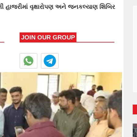
ની હાજરીમાં વૃક્ષારોપણ અને જનકલ્યાણ શિબિર
JOIN OUR GROUP