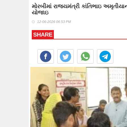
મોરબીમાં રાજયમંત્રી કાંતિભાઇ અમૃતીયા
યોજાઇ
12-06-2026 06:53 PM
SHARE