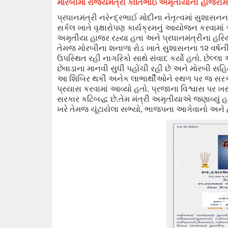
મોરબીમાં
રાજયમંત્રી કાંતિભાઇ અમૃતીયા
ની હાજરીમ
પ્રધાનમંત્રી નરેન્દ્રભાઈ મોદીના નેતૃત્વમાં સુશાસન
સર્કલ ખાતે વૃક્ષારોપણ કાર્યક્રમ
નું આયોજન કરવામાં આવ
અમૃતીયા
હાજર રહ્યા હતા અને
પ્રધાનમંત્રીના હરિ
તેમજ મોરબીના શનાળા રોડ ખાતે સુશાસનના ૧૨ વર્ષ
ઉપસ્થિત રહી નાગરિકો સાથે સંવાદ કર્યો હતો. છે
છેવાડાના માનવી સુધી પહોંચી રહી છે અને મોરબી સ
આ શિબિર થકી અનેક લાભાર્થીઓને સ્થળ પર જ સરક
પ્રયાસ કરવામાં આવ્યો હતો. પ્રજાના વિશ્વાસ પ
સરકાર કટિબદ્ધ છે.તેમ મંત્રી અમૃતીયાએ જણાવ્યું હ
ખરે તેમજ ચૂંટાયેલા સભ્યો, ભાજપના આગેવાનો અન