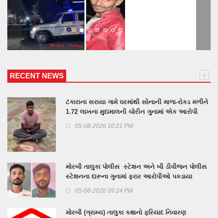
RECENT NEWS
ટંકારાના સરાયા ગામે ઘરમાંથી સોનાની માળા-રોકડ મળીને
1.72 લાખના મુદામાલની ચોરીન ગુનામાં એક આરોપી
પકડાયો, 2 ની શોધખોળ
05-08-2026 10:21 PM
મોરબી તાલુકા પોલીસ સ્ટેશન અને બી ડીવીજન પોલીસ
સ્ટેશનના દારૂના ગુનામાં ફરાર આરોપીઓ પકડાયા
05-08-2026 09:24 PM
મોરબી (ગ્રામ્ય) તાલુકા કક્ષાનો ફરિયાદ નિવારણ