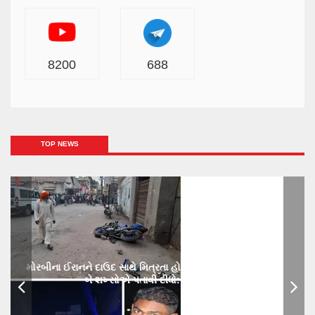
8200
688
TOP NEWS
મોરબીના ઈરાનને દાઉદ સાથે મિત્રતા હોય છાતીમાં છરીનો ઘા ઝીકિને
બે શખ્સોએ પતાવી દીધો: ગુનો નોંધાયો