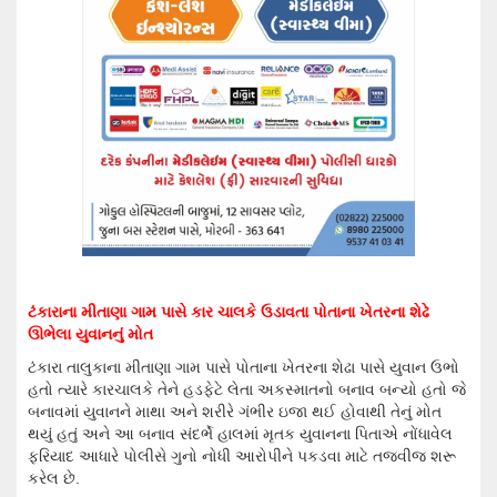
ટંકારાના મીતાણા ગામ પાસે કાર ચાલકે ઉડાવતા પોતાના ખેતરના શેઢે
ઊભેલા યુવાનનું મોત
ટંકારા તાલુકાના મીતાણા ગામ પાસે પોતાના ખેતરના શેઢા પાસે યુવાન ઉભો
હતો ત્યારે કારચાલકે તેને હડફેટે લેતા અકસ્માતનો બનાવ બન્યો હતો જે
બનાવમાં યુવાનને માથા અને શરીરે ગંભીર ઇજા થઈ હોવાથી તેનું મોત
થયું હતું અને આ બનાવ સંદર્ભે હાલમાં મૃતક યુવાનના પિતાએ નોંધાવેલ
ફરિયાદ આધારે પોલીસે ગુનો નોધી આરોપીને પકડવા માટે તજવીજ શરૂ
કરેલ છે.