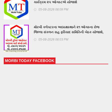
કાર્યક્રમ ૨૫ ઓગસ્ટએ યોજાશે
05-08-2026 08:09 PM
મોરબી કલેક્ટરના અધ્યક્ષસ્થાને ૨૧ ઓગસ્ના રોજ
જિલ્લા સંકલન સહ ફરિયાદ સમિતિની બેઠક યોજાશે,
જિલ્લામાં ૬૦૦થી વધુ આર્ટીઝન કાર્ડ ઈશ્યુ કરાયા:
05-08-2026 08:03 PM
હસ્તકળાના કારીગરોના સર્વાંગી ઉત્કર્ષ માટે આશીર્વાદરૂપ
દત્તોપંત ઠેંગડી કારીગર વ્યાજ સહાય યોજના
MORBI TODAY FACEBOOK