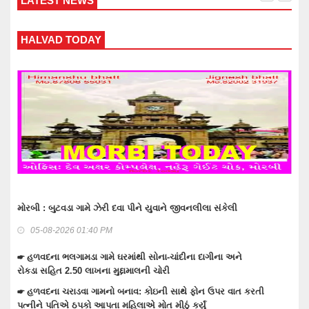
LATEST NEWS
WANKANER TODAY
વાંકાનેરના રાતીદેવરી ગામે દુકાને કરિયાણું લેવા ગયેલા યુવાનને દુકાનદાર
સહિત 5 લોકોએ ધોકા-પાઇપથી માર માર્યો
04-08-2026 09:57 AM
☛ વાંકાનેરના મહીકા ગામે પતિએ જમવાનું વહેલા બનાવવાનું કહેતા પત્નીએ
અણધાર્યું પગલું ભર્યું
☛ વાંકાનેરમાં કાલે મહિલાઓ માટે ઔદ્યોગિક ભરતી મેળાનું આયોજન