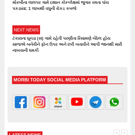
મોરબીના લાલપર ગામે ઇશાન કોમ્પ્લેક્ષમાં જુગાર રમતા પાંચ
પકડાયા: 1 લાખથી વધુની રોકડ કબજે
NEXT NEWS
ટંકારાના ઘૂનડા (સ) ગામે રહેતી પરણીતા રિસામણે બેઠેલ હોય
સાળાએ બનેવીને ફોન ઉપર અને છરી બતાવીને આપી જાનથી મારી
નાખવાની ધમકી
MORBI TODAY SOCIAL MEDIA PLATFORM