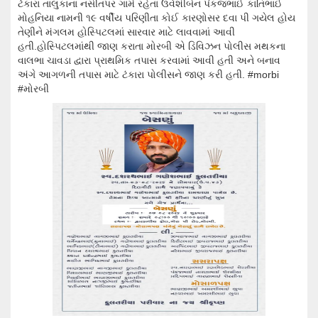
ટંકારા તાલુકાના નસીતપર ગામે રહેતા ઉર્વશીબેન પંકજભાઈ કાંતિભાઈ
મોહનિયા નામની ૧૯ વર્ષીય પરિણીતા કોઈ કારણોસર દવા પી ગયેલ હોય
તેણીને મંગલમ હોસ્પિટલમાં સારવાર માટે લાવવામાં આવી
હતી.હોસ્પિટલમાંથી જાણ કરાતા મોરબી એ ડિવિઝન પોલીસ મથકના
વાલભા ચાવડા દ્વારા પ્રાથમિક તપાસ કરવામાં આવી હતી અને બનાવ
અંગે આગળની તપાસ માટે ટંકારા પોલીસને જાણ કરી હતી.
#morbi
#મોરબી