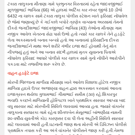
ટંકારા તાલુકાના મીતાણા ગામે પ્રભુનગર વિસ્તારમાં રહેતા જાદવજીભાઈ
મૂળજીભાઈ ભાગિયા (66) એ હાલમાં અર્ટિકા કાર નંબર જીજે 10 ડીજે
6432 ના ચાલક સામે ટંકારા તાલુકા પોલીસ સ્ટેશન ખાતે ફરિયાદ નોંધાવેલ
છે જેમાં જણાવ્યું છે કે ગઈકાલે બપોરે ત્રણેક વાગ્યાના અરસામાં તેમનો
દીકરો જગદીશભાઈ જાદવજીભાઈ ભાગિયા (43) તેઓના મીતાણા ગામ
નજીક આવેલ ખેતરના સેઢા પાસે ઉભો હતો ત્યારે કાર ચાલકે તેને હડફેટે
લેતા અકસ્માતનો બનાવ બન્યો હતો.આ બનાવમાં ફરિયાદીના દીકરા
જગદીશભાઈને માથા અને શરીરે ગંભીર ઇજા થઈ હોવાથી તેનું મોત
નીપજ્યું હતું અને આ બનાવ સંદર્ભે હાલમાં મૃતક યુવાનના પિતાએ
નોંધાવેલ ફરિયાદ આધારે પોલીસે કાર ચાલક સામે ગુનો નોંધીને આરોપીને
પકડવા માટે તજવીજ શરૂ કરેલ છે.
વાહન હડફેટે ઇજા
મોરબી જિલ્લાના માળીયા મીંયાણા ખાતે આવેલ વિશાલા હોટેલ નજીક
માળિયા હાઇવે ઉપર અજાણ્યા વાહન દ્વારા અકસ્માત કરવામાં આવતા
ઇજાગ્રસ્ત થયેલા ગુલામભાઈ ગીમાભાઈ સમીમ (૩૦) રહે.શિકારપુર
ભચાઉ કચ્છને માળિયાની હોસ્પિટલ ખાતે પ્રાથમિક સારવાર આપ્યા બાદ
વધુ સારવાર માટે મોરબીની સિવિલે લાવવામાં આવ્યા હતા. જ્યારે વાંકાનેર
તાલુકાના સરધારકા ગામે રહેતા શીતલબેન મેસૂરભાઈ બાંભણીયા નામની
૨૦ વર્ષીય યુવતીએ કોઇ કારણસર દવા પી લેતા અહીંની સિવિલે સારવાર
માટે લાવવામાં આવી હતી.ઘટનાની જાણ થતા મોરબી એ ડિવિઝન પોલીસે
પ્રાથમિક તપાસ કરી આ અંગે વાંકાનેર પોલીસને જાણ કરી હતી.તેમજ