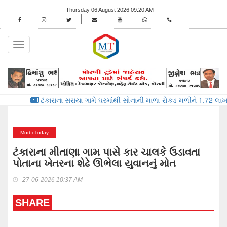
Thursday 06 August 2026 09:20 AM
Toggle
navigation
ટંકારાના સરાયા ગામે ઘરમાંથી સોનાની માળા-રોકડ મળીને 1.72 લાખના મુદામાલ
Morbi Today
ટંકારાના મીતાણા ગામ પાસે કાર ચાલકે ઉડાવતા
પોતાના ખેતરના શેઢે ઊભેલા યુવાનનું મોત
27-06-2026 10:37 AM
SHARE