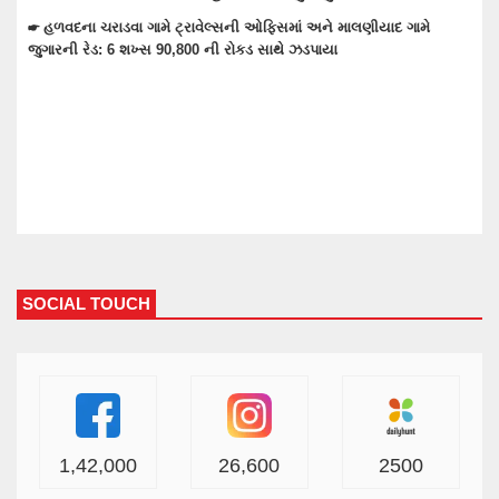
ે
☛ વાંકાનેરની ઢુવા ચોકડી પાસેથી અજાણ્યા યુવાનનો મૃતદેહ મળ્યો: ઢુવા
ચોકડીએ આવેલ વિકાસ હોટલના બીજા માળેથી નીચે પટકાતાં યુવાનનું મોત
SOCIAL TOUCH
1,42,000
26,600
2500