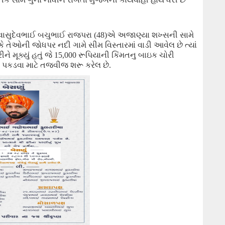
 વાસુદેવભાઈ બચુભાઈ રાજપરા (
48
)
એ
અજાણ્યા
શખ્સની સામે
 કે તેઓ
ની
જોધપર નદી ગામે સીમ વિસ્તારમાં વાડી
આવેલ છે ત્યાં
રીને મૂક્યું હતું જે
15
,
000
રૂપિયાની કિંમત
નુ બાઇક
ચોરી
ે પકડવા માટે તજવી
જ
શરૂ કરેલ છે.