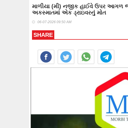
માળીયા (મી) નજીક હાઈવે ઉપર આગળ જત
અકસ્માતમાં એક ડ્રાઇવરનું મોત
06-07-2026 09:50 AM
SHARE