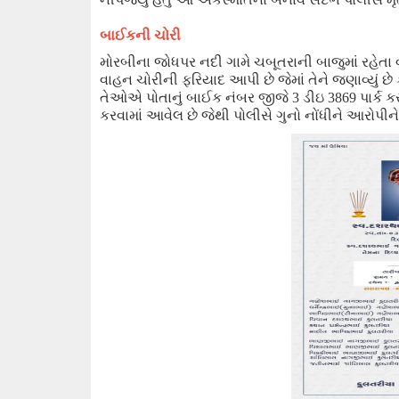
બાઈકની ચોરી
મોરબીના જોધપર નદી ગામે ચબૂતરાની બાજુમાં રહેતા
વાહન ચોરીની ફરિયાદ આપી છે જેમાં તેને જણાવ્યું છે
તેઓએ
પોતાનું બાઈક નંબર
જીજે
3
ડીઇ
3869
પાર્ક ક
કરવામાં આવેલ છે જેથી પોલીસે ગુનો નોંધીને આરોપીન