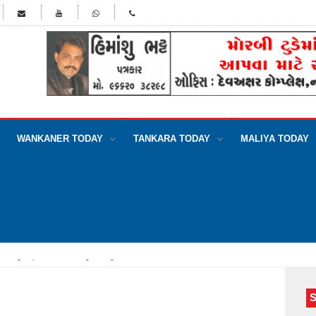
WANKANER TODAY
TANKARA TODAY
MALIYA TODAY
ા જવાનું કહીને નિકળેલ યુવતી ગુમ