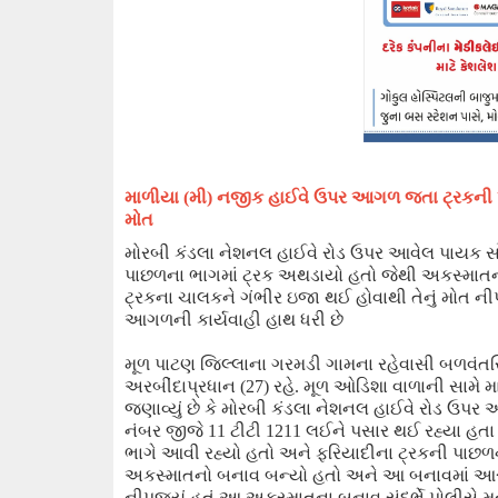
માળીયા (
મી)
નજીક હાઈવે ઉપર આગળ જતા ટ્રકની પા
મોત
મોરબી કંડલા નેશનલ હાઈવે રોડ ઉપર આવેલ પાયક સ
પાછળના ભાગમાં ટ્રક અથડાયો હતો જેથી અકસ્મા
ટ્રકના ચાલકને ગંભી
ર ઇજા થઈ
હોવાથી તેનું મોત
ની
આગળની કાર્યવાહી હાથ ધરી છે
મૂળ પાટણ જિલ્લાના ગરમડી ગામના રહેવાસી બળવંતસિ
અરબીંદાપ્રધાન (
27
)
રહે. મૂળ ઓડિશા વાળાની સામે મા
જણાવ્યું છે કે મોરબી કંડલા નેશનલ હાઈવે રોડ ઉપર
નંબર
જીજે
11
ટીટી
1211
લઈને પસાર થઈ રહ્યા હતા 
ભાગે આવી રહ્યો હતો અને ફરિયાદીના ટ્રકની પાછળ
અકસ્માતનો બનાવ બન્યો હતો અને આ બનાવમાં આરોપ
નીપજ્યું હતું આ અકસ્માત
ના
બનાવ સંદર્ભે પોલીસે મ