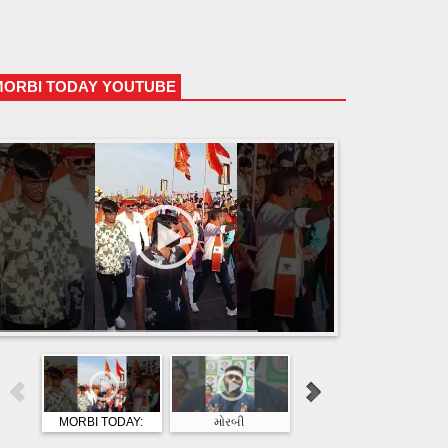
MORBI TODAY YOUTUBE
HTML5 Gallery Free Version
MORBI TODAY:
મોરબી
MORBI TODAY:
મોરબીમાં રામનવમી
મહાનગરપાલિકાની
મોરબીના જલારામ ધામ