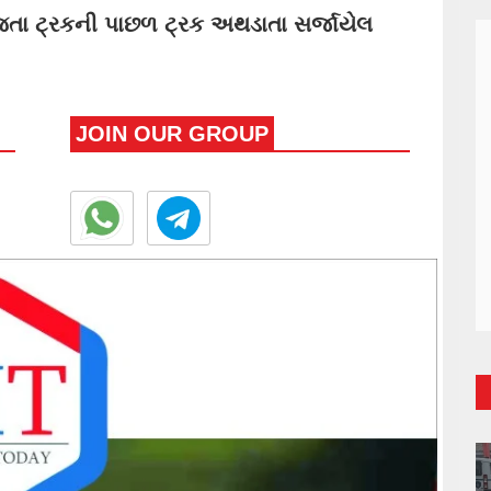
ા ટ્રકની પાછળ ટ્રક અથડાતા સર્જાયેલ
JOIN OUR GROUP