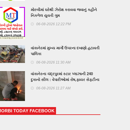
મોરબીમાં ઘરેથી ઝેરોક્ષ કરાવવા જવાનું કહીને
નિકળેલ યુવતી ગુમ
06-08-2026 12:22 PM
વાંકાનેરમાં મુખ્ય માર્ગો ઉપરના દબાણો હટાવતી
પાલિકા
06-08-2026 11:30 AM
વાંકાનેરના ચંદ્રપુરમાં સ્ટાર પ્લાઝાની 240
દુકાનો સીલ : વેપારીઓમાં રોષ,ફાયર સેફટીના
અભાવે કાર્યવાહી
06-08-2026 11:27 AM
MORBI TODAY FACEBOOK