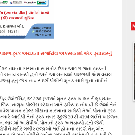
છળ ટ્રક અથડાતા સર્જાયેલ અકસ્માતમાં એક ડ્રાઇવરનું
ોલ્ટ નામના કારખાના સામે રોડ ઉપર આગળ જતા ટ્રકની
તનો બનાવ બન્યો હતો અને આ બનાવમાં પાછળથી અથડાયેલ
પજયું હતું
જે બનાવ સંદર્ભે પોલીસે મૃતક સામે ગુનો નોંધીને
ંહ ઉમેદસિંહ જાડેજા (
59
)
એ મૃતક ટ્રક ચાલક રીલુપ્રધાન
ળિયા તાલુકા પોલીસ સ્ટેશન ખાતે ફરિયાદ નોંધાવી છે જેમાં તેને
 આવેલ પાયક સોલ્ટ મીઠાના કારખાના સામેથી તેઓ પોતાનો ટ્રક
ત્યારે આરોપી તેનો ટ્રક નંબર
જીજે
39
ટી
4194
લઈને પાછળના
ના ભાગમાં આરોપીએ પોતાનો ટ્રક અથડાવ્યો હતો જેથી
ીને શરીરે ગંભીર ઇજાઓ થઈ હોવાના કારણે તેનું મોત
ૃતક સામે ગુનો નોંધીને રાબેતા મુજબની કાર્યવાહી હાથ ધરી છે