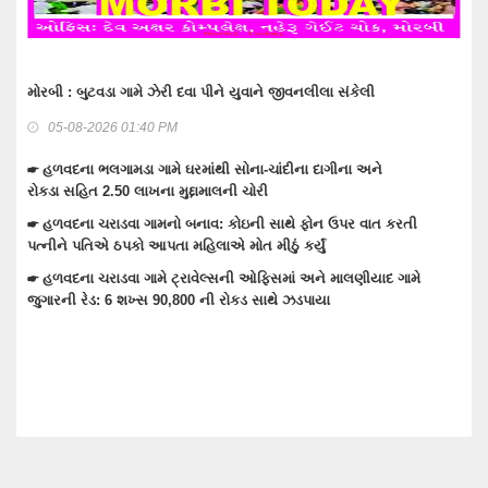
યુવાને જીવનલીલા સંકેલી
વાંકાનેરમાં મુખ્ય માર્ગો ઉપરના દબાણો હટાવત
06-08-2026 11:30 AM
ોના-ચાંદીના દાગીના અને
☛ વાંકાનેરના ચંદ્રપુરમાં સ્ટાર પ્લાઝાની 240
 ચોરી
રોષ,ફાયર સેફટીના અભાવે કાર્યવાહી
ોઇની સાથે ફોન ઉપર વાત કરતી
☛ વાંકાનેરમાં દેવદયા ટ્રસ્ટ દ્વારા ત્રાંસી આ
ત મીઠું કર્યું
☛ વાંકાનેરના જુના વઘાસીયા ગામે બંધ મકાન
ી ઓફિસમાં અને માલણીયાદ ગામે
1.71 લાખના મુદ્દામાની ચોરી
કડ સાથે ઝડપાયા