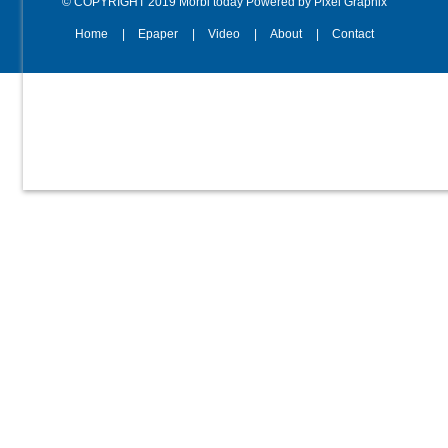
© COPYRIGHT 2019 Morbi today Powered by Pixel Graphix
Home
Epaper
Video
About
Contact