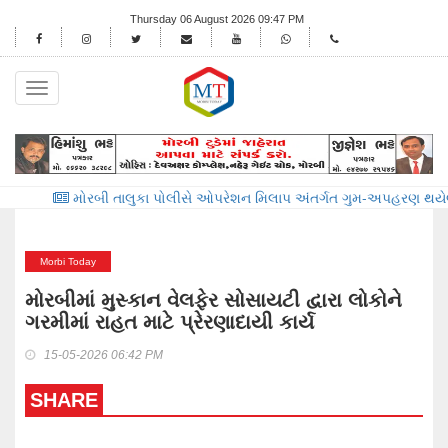
Thursday 06 August 2026 09:47 PM
Toggle
navigation
ોરબી તાલુકા પોલીસે ઓપરેશન મિલાપ અંતર્ગત ગુમ-અપહરણ થયેલ ૩૬ લોકોનું પર
Morbi Today
મોરબીમાં મુસ્કાન વેલફેર સોસાયટી દ્વારા લોકોને
ગરમીમાં રાહત માટે પ્રેરણાદાયી કાર્ય
15-05-2026 06:42 PM
SHARE