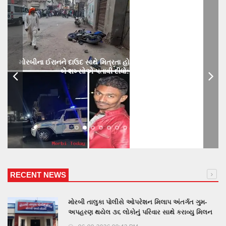
મોરબીના ઈરાનને દાઉદ સાથે મિત્રતા હોય છાતીમાં છરીનો ઘા ઝીકિને
બે શખ્સોએ પતાવી દીધો: ગુનો નોંધાયો
RECENT NEWS
મોરબી તાલુકા પોલીસે ઓપરેશન મિલાપ અંતર્ગત ગુમ-
અપહરણ થયેલ ૩૬ લોકોનું પરિવાર સાથે કરાવ્યુ મિલન