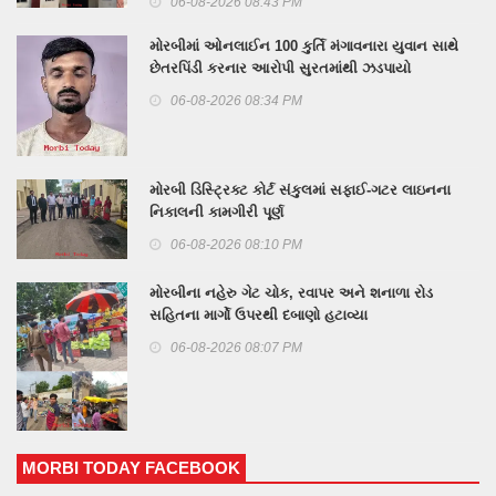
06-08-2026 08:43 PM
મોરબીમાં ઓનલાઈન 100 કુર્તિ મંગાવનારા યુવાન સાથે
છેતરપિંડી કરનાર આરોપી સુરતમાંથી ઝડપાયો
06-08-2026 08:34 PM
મોરબી ડિસ્ટ્રિક્ટ કોર્ટ સંકુલમાં સફાઈ-ગટર લાઇનના
નિકાલની કામગીરી પૂર્ણ
06-08-2026 08:10 PM
મોરબીના નહેરુ ગેટ ચોક, રવાપર અને શનાળા રોડ
સહિતના માર્ગો ઉપરથી દબાણો હટાવ્યા
06-08-2026 08:07 PM
MORBI TODAY FACEBOOK