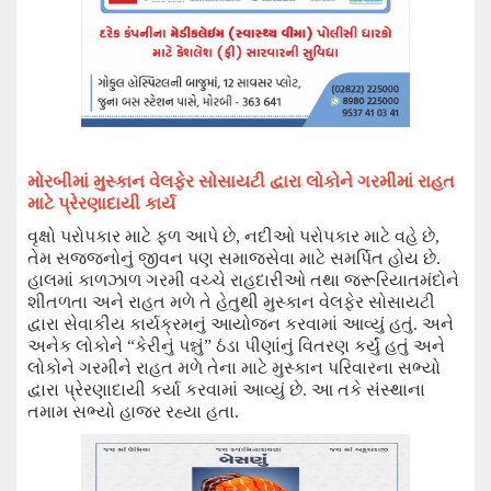
મોરબીમાં
મુસ્કાન વેલફેર સોસાયટી
દ્વારા લોકોને ગરમીમાં રાહત
માટે પ્રેરણાદાયી કાર્ય
વૃક્ષો પરોપકાર માટે ફળ આપે છે
,
નદીઓ પરોપકાર માટે વહે છે
,
તેમ સજ્જનોનું જીવન પણ સમાજસેવા માટે સમર્પિત હોય છે.
હાલમાં
કાળઝાળ ગરમી વચ્ચે રાહદારીઓ તથા જરૂરિયાતમંદોને
શીતળતા અને રાહત મળે તે હેતુથી મુસ્કાન વેલફેર સોસાયટી
દ્વારા સેવાકીય કાર્યક્રમનું આયોજન કરવામાં આવ્યું હતું.
અને
અનેક લોકોને
“
કેરીનું પન્નું
”
ઠંડા પીણાંનું
વિતરણ
કર્યું હતું અને
લોકોને ગરમીને રાહત મળે તેના માટે
મુસ્કાન પરિવારના સભ્યો
દ્વારા પ્રેરણાદાયી કર્યા કરવામાં આવ્યું છે. આ તકે સંસ્થાના
તમામ સભ્યો હાજર રહ્યા હતા.