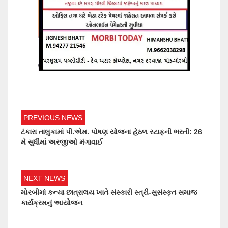
PREVIOUS NEWS
ટંકારા તાલુકામાં પી.એમ. પોષણ યોજના હેઠળ સ્ટાફની ભરતી: 26
મે સુધીમાં અરજીઓ મંગાવાઈ
NEXT NEWS
મોરબીમાં કન્યા છાત્રાલય ખાતે સંસ્કારી સ્ત્રી-સુસંસ્કૃત સમાજ
કાર્યક્રમનું આયોજન