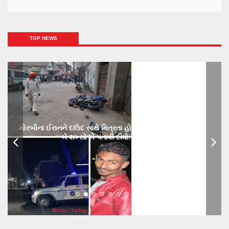
TOP NEWS
મોરબીના ઈરાનને દાઉદ સાથે મિત્રતા હોય છાતીમાં છરીનો ઘા ઝીકિને
બે શખ્સોએ પતાવી દીધો: ગુનો નોંધાયો