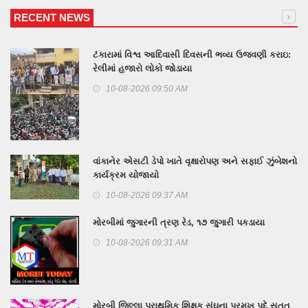
RECENT NEWS
ટંકારામાં વિશ્વ આદિવાસી દિવસની ભવ્ય ઉજવણી કરાઇ:
રેલીમાં હજારો લોકો જોડાયા
10-08-2026 09:50 AM
વાંકાનેર એસટી ડેપો ખાતે વૃક્ષારોપણ અને સફાઈ ઝુંબેશનો
કાર્યક્રમ યોજાયો
10-08-2026 09:37 AM
મોરબીમાં જુગારની ત્રણ રેડ, ૧૭ જુગારી પકડાયા
10-08-2026 09:31 AM
મોરબી જિલ્લા પ્રાથમિક શિક્ષક સંઘના પ્રમુખ પદે સતત