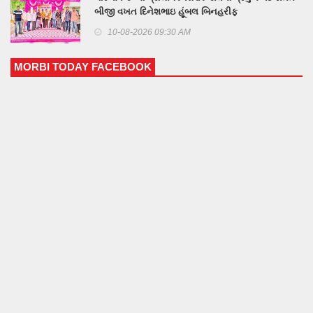
બીજી વખત દિનેશભાઇ હૂંબલ બિનહરીફ
10-08-2026 09:30 AM
MORBI TODAY FACEBOOK