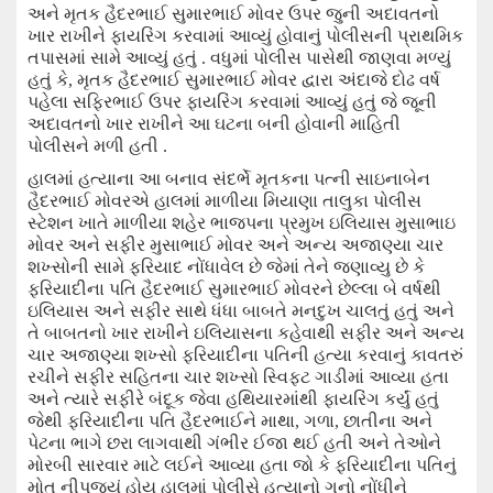
અને
મૃતક હૈદરભાઈ સુમારભાઈ મોવર ઉપર જુની અદાવતનો
ખાર રાખીને ફાયરિંગ કરવામાં આવ્યું
હોવાનું પોલીસની પ્રાથમિક
તપાસમાં સામે આવ્યું હતું . વધુમાં પોલીસ પાસેથી જાણવા મળ્યું
હતું કે
,
મૃતક હૈદરભાઈ સુમારભાઈ મોવર દ્વારા અંદાજે દોઢ વર્ષ
પહેલા સફિરભાઈ ઉપર ફાયરિંગ કરવામાં આવ્યું હતું જે જૂની
અદાવતનો ખાર રાખીને આ ઘટના બની હોવા
ની માહિતી
પોલીસને મળી હતી .
હાલમાં હત્યાના
આ બનાવ સંદર્ભે મૃતકના પત્ની
સા
ઇનાબેન
હૈદરભાઈ
મો
વરએ હાલમાં માળીયા મિયાણા તાલુકા પોલીસ
સ્ટેશન ખાતે
માળીયા શહેર ભાજપના પ્રમુખ ઇલિયાસ
મુસાભાઇ
મોવર
અને
સફીર મુસાભાઈ મોવર અને
અન્ય અજાણ્યા ચાર
શખ્સોની સામે ફરિયાદ નોંધાવે
લ
છે જેમાં તે
ને જણાવ્યુ
છે કે
ફરિયાદીના પતિ હૈદર
ભાઈ
સુમારભાઈ
મોવરને
છેલ્લા બે વર્ષથી
ઇલિયાસ અને સફીર સાથે ધંધા બાબતે
મનદુખ
ચાલતું હતું અને
તે
બાબતનો ખા
ર
રાખીને
ઇલિયાસના
કહેવાથી સફીર અને અન્ય
ચાર અજાણ્યા
શખ્સો
ફરિયાદીના પતિની હત્યા કરવાનું કાવતરું
રચીને સફીર સહિતના ચાર
શખ્સો સ્વિફ્ટ
ગાડીમાં આવ્યા હતા
અને ત્યારે
સફીરે
બંદૂક જેવા હથિયારમાંથી ફાયરિંગ
કર્યું હતું
જેથી
ફરિયાદીના પતિ હૈદરભાઈને માથા
,
ગળા
,
છાતીના અને
પેટના ભાગે
છરા લાગવાથી
ગંભીર ઈજા
થઈ હતી અને તેઓને
મોરબી સારવાર માટે લઈને આવ્યા હતા જો કે ફરિયાદીના પતિનું
મોત નીપજયું હોય હાલમાં પોલીસે હત્યાનો ગુનો નોંધીને