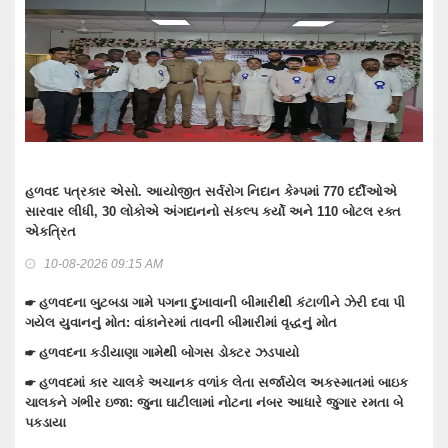
ઓએ
વાંકાનેર એસટી ડેપો ખાતે વૃક્ષારોપણ અને સફાઈ ઝુંબેશનો કાર્યક્રમ યોજાયો
્ત
10-08-2026 09:37 AM
☛ વાંકાનેર બાઉન્ડ્રી નજીકથી 1.93 કરોડનો દારૂ-બિયર ભરેલ ટ્રક
પકડવાના ગુનામાં 5 મહિને 3 આરોપી પકડાયા: રિમાન્ડ લેવા તજવીજ
 પી
☛ તેરા તુજકો અર્પણ: વાંકાનેર સિટી પોલીસે રોકડ, મોબાઈલ અને બાઇક
સહિત લાખોનો મુદામાલ અરજદારોને પરત કર્યો
☛ વાંકાનેરના ગુંદાખડા ગામે રેતી ભરેલા ટ્રક ઉપર ચડીને કામ કરતા યુવાનને
બાઇક
ઇલેક્ટ્રીક શોટ લાગતા મોત
 બે