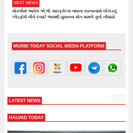
NEXT NEWS
મોરબીમાં આવેલ એ.જે. માઇક્રોન્સ નામના કારખાનામાં લોખંડનું
પ્લેટફોર્મ નીચે દબાઈ જવાથી યુવાનના મોત મામલે ગુનો નોંધાયો
MORBI TODAY SOCIAL MEDIA PLATFORM
LATEST NEWS
WANKANER TODAY