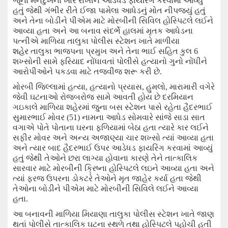
જૂના મનદુખનો ખાર રાખીને
આડેધડ ફાયરિંગ કરવામાં આવ્યું
હતું જેથી ગંભીર રીતે ઈજા પામેલા આધેડ
નું મોત નીપજયું હતું
અને તેના બોડીને પીએમ માટે
મોરબીની
સિવિલ હોસ્પિટલે લઈને
આવ્યા હતા અને આ બનાવ સંદર્ભે હાલમાં મૃતક આધેડના
પત્નીએ
માળિયા તાલુકા પોલીસ સ્ટેશન ખાતે
માળીયા
શહેર
તાલુકા ભાજપના પ્રમુખ અને તેના ભાઈ સહિત કુલ 6
શખ્સોની સામે ફરિયાદ નોંધાવતાં પોલીસે હત્યાનો ગુનો નોંધીને
આરોપીઓને પકડવા માટે તજવીજ શરૂ કરી છે.
મોરબી જિલ્લામાં હત્યા
,
હત્યાનો પ્રયાસ
,
હુમલો
,
મારામારી વગેરે
જેવી ઘટનાઓ રોજબરોજ સામે આવતી હોય છે દરમિયાન
ગઇકાલે
માળિયા શહેરમાં જુના બસ સ્ટેશન પાસે રહેતા હૈદરભાઈ
સુમાર
ભાઈ
મોવર (
51)
નામના આધેડ સોમવારે સાંજે
સાડા સાત
વગાએ
પોતે પોતાના ઘરના ફળિયામાં બેઠા હતા ત્યારે
કાર લઈને
સફીર મોવર અને અન્ય અજાણ્યા ચાર શખ્સો ત્યાં આવ્યા હતા
અને ત્યાર બાદ હૈદરભાઈ ઉપર આડેધડ
ફાયરિંગ કરવામાં આવ્યું
હતું જેથી તેઓને છરા લાગ્યા હોવાના કારણે તેને તાત્કાલિક
સારવાર માટે
મોરબીની ક્રિષ્ના
હોસ્પિટલે લઇ
ને આવ્યા હતા અને
ત્યાં ફરજ ઉપરના ડોકટરે તેઓને મૃત જાહેર કર્યા હતા જેથી
તેઓના બોડીને પીએમ માટે મોરબીની સિવિલે લઈને આવ્યા
હતા.
આ બનાવની માળિયા મિયાણા તાલુકા પોલીસ સ્ટેશન ખાતે જાણ
થતાં
પોલીસે તાત્કાલિક ઘટના સ્થળે તથા હોસ્પિટલે
પહોચી હતી