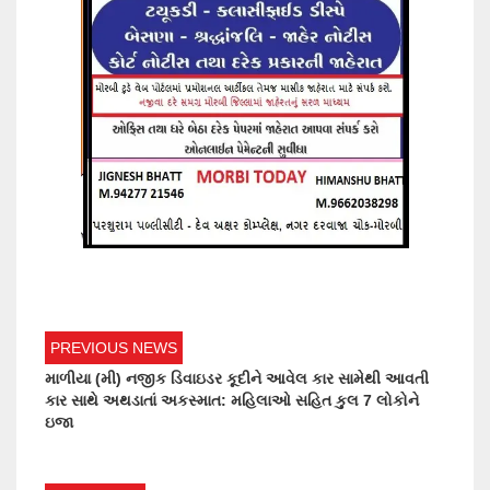
PREVIOUS NEWS
માળીયા (મી) નજીક ડિવાઇડર કૂદીને આવેલ કાર સામેથી આવતી
કાર સાથે અથડાતાં અકસ્માત: મહિલાઓ સહિત કુલ 7 લોકોને
ઇજા