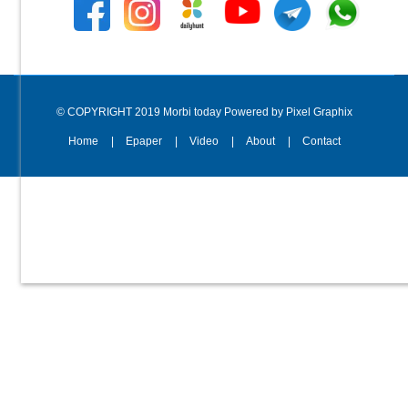
© COPYRIGHT 2019 Morbi today Powered by Pixel Graphix
Home
Epaper
Video
About
Contact