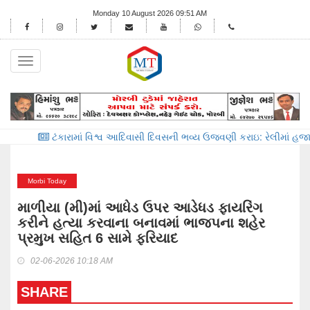
Monday 10 August 2026 09:51 AM
Toggle
navigation
કારામાં વિશ્વ આદિવાસી દિવસની ભવ્ય ઉજવણી કરાઇ: રેલીમાં હજારો લોકો જોડાય
Morbi Today
માળીયા (મી)માં આધેડ ઉપર આડેધડ ફાયરિંગ
કરીને હત્યા કરવાના બનાવમાં ભાજપના શહેર
પ્રમુખ સહિત 6 સામે ફરિયાદ
02-06-2026 10:18 AM
SHARE