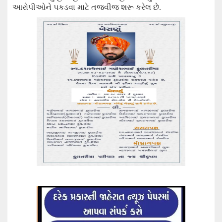
આરોપી
ઓને
પકડવા માટે તજવીજ શરૂ કરેલ છે.