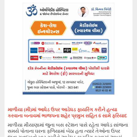
માળીયા (મી)
માં આધેડ ઉપર
આડેધડ ફાયરિંગ કરીને હત્યા
કરવાના બનાવમાં ભાજપના શહેર પ્રમુખ સહિત 6 સામે ફરિયાદ
માળીયા મીયાણામાં જુના બસ સ્ટેશન પાસે રહેતા આધેડ સાંજના
સમયે પોતાના ઘરના ફળિયામાં બેઠા હતા ત્યારે તેઓના ઉપર