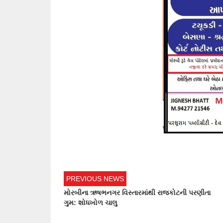
PREVIOUS NEWS
મોરબીના ઋષભનગર વિસ્તારમાંથી રાજકોટની પરણીતા
ગુમ: શોધખોળ ચાલુ