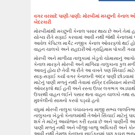
વગર વરસાદે પાણી-પાણી: મોરબીમાં મચ્છુની કેનાલ
બેદરકારી
મોરબીમાંથી મચ્છુની કેનાલ પસાર થાય છે અને તેમાં 
યોગ્ય રીતે સફાઈ કરવામાં આવી નથી જેથી કેનાલમાં 
આવેલ કેપિટલ માર્કેટ
નજીક
કેનાલ ઓવરફ્લો થઈ હોવ
વાહન ચાલકો
અને
રાહદારીઓ ત્રાહિમામ
પોકારી
ગયા
મોરબી અને માળીયા તાલુકામાં ખેડૂતો
ચોમાસાનું આગોતરુ
કેનાલ મારફતે મોરબી અને માળિયા તાલુકાના કુલ મળ
આવતું હોય છે તેવી જ રીતે આ વખતે પણ સિંચાઈ માટેનું
સાફ-સફાઈ કર્યા વગર કેનાલની અંદર પાણી
છોડવામાં 
માટેનું પાણી મળતું નથી તેવામાં રાત્રિ દરમિયાન મ
ઓવરફ્લો થઈ હતી અને રસ્તા ઉપર લગભગ અડધાથી એક
ઉપરથી વાહન લઈને પસાર થતા વાહન ચાલકો તથા 
મુશ્કેલીનો સામનો કરવો પડ્યો હતો
વધુમાં મોરબી તાલુકા પંચાયતના માજી સભ્ય લાલતિભાઈ
તાલુકાના ખેડૂતો કેનાલમાંથી તેઓને સિંચાઈ માટેનું
શકે તે માટેનું આયોજન કરી રહ્યા છે અને પાણીની આ
પાણી
મળતું નથી અને બીજી બાજુ અધિકારી અને કોન્ટ
આવી નથી તેમજ કેનલના સાઈ
ફન
માં પણ કચરા ભરા