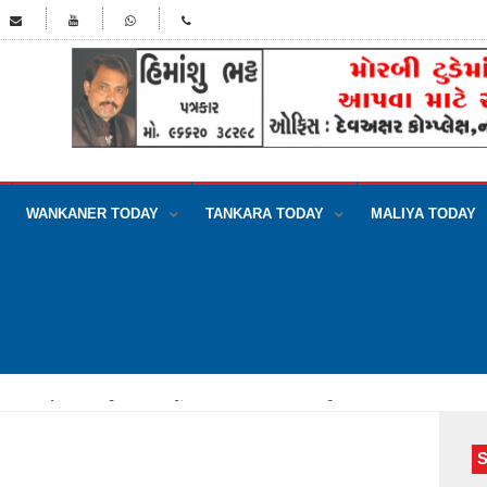
WANKANER TODAY
TANKARA TODAY
MALIYA TODAY
જપની પ્રવેશબંધીનું ગામના ખેડૂતોએ વાજતે ગાજતે લગાવ્યું બેનર