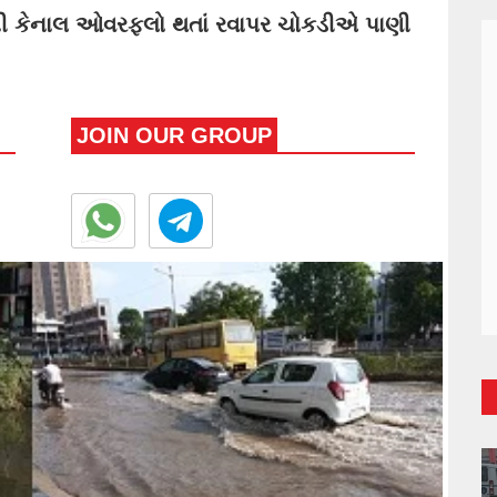
ુની કેનાલ ઓવરફલો થતાં રવાપર ચોકડીએ પાણી
JOIN OUR GROUP