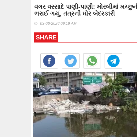
વગર વરસાદે પાણી-પાણી: મોરબીમાં મચ્છ
ભરાઈ ગયું, તંત્રની ઘોર બેદરકારી
03-06-2026 09:19 AM
SHARE