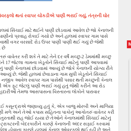
 ઓવરફલો થતાં રવાપર ચોકડીએ પાણી ભરાઈ ગયું
, તંત્રની ઘોર
હાલમાં સિંચાઈ માટે થઈને પાણી
છોડવામાં આવેલ છે
જો કેનાલની
પાણીનો પ્રવાહ રોકાઈ ગયો છે અને હાલમાં રવાપર ગામ પાસે
ાથી વગર વરસાદે રોડ ઉપર પાણી પાણી થઈ ગયું છે
જેથી
 છે
ં વાવેતર કરી શકે તે માટે તેને દર વર્ષે
મચ્છુ-2
ડેમમાંથી મચ્છુ
ીને
17
જેટલા ગામના ખેડૂતોને સિંચાઈ માટેનું પાણી આપવામાં
 પાણી કેનાલમાં છોડવામાં આવ્યું છે જોકે કેનાલની યોગ્ય રીતે
આવ્યું છે.
જેથી હાલમાં
છે
વાડાના ગામ સુધી ખેડૂતોને સિંચાઈ
ોરબી નજીક આવેલ રવાપર ગામ પાસેથી પસાર થતી મચ્છુની કેનાલ
 ફૂટ જેટલું પાણી ભરાઈ ગયું હતું જેથી કરીને આ રોડ
રાહદારીઓ
તેમજ
આસપાસના
વિસ્તારના
લોકોને પારાવાર
 કસૂન્દ્રાએ જણાવ્યુ હતું કે
,
એક બાજુ મોરબી અને માળિયા
 પાણી મળે અને તેઓ કપાસ સહિતના પાકોનું આગોતરું વાવેતર કરી
તુરતાથી રાહ જોઈ રહ્યા છે તેઓને
કેનાલમાંથી
સિંચાઈ માટે
નું
્રાક્ટરની બેદરકારીને કારણે કેનાલની અંદર સફાઈ કરવામાં
યેલા હોવાના કારણે હાલમાં કેનાલ ઓવરફ્લો થઈ રહી છે અને