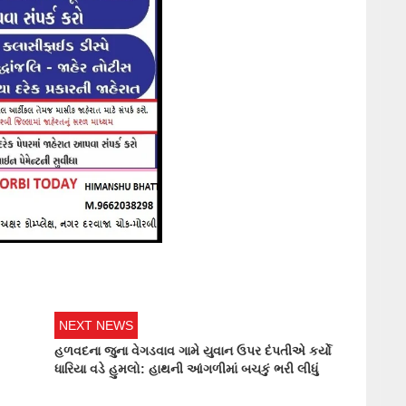
NEXT NEWS
હળવદના જુના વેગડવાવ ગામે યુવાન ઉપર દંપતીએ કર્યો
ધારિયા વડે હુમલો: હાથની આંગળીમાં બચકું ભરી લીધું