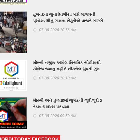
હળવદના જુના દેવળીયા ગામે ભાજપની
પ્રવેશબંધીનું ગામના ખેડૂતોએ વાજતે ગાજતે
લગાવ્યું બેનર
07-08-2026 10:56 AM
મોરબી નજીક આવેલ સિરામિક સીટીમાંથી
કોલેજ જવાનુ કહીને નીકળેલ યુવતી ગુમ
07-08-2026 10:10 AM
મોરબી અને હળવદમાં જુગારની જુદીજુદી 2
રેડમાં 6 શખ્સ પકડાયા
07-08-2026 09:59 AM
MORBI TODAY FACEBOOK